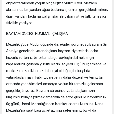
ekipler tarafından yoğun bir çalışma yürütülüyor. Mezarlık
alanlarında bir yandan ağaç budama işlemleri gerçekleştirilirken,
diğer yandan ilaçlama çalışmaları ile yabani ot ve bitki temizliği
titizlikle yapılıyor.
BAYRAM ÖNCESİ HUMMALI ÇALIŞMA
Mezarlık Şube Müdürlüğü’nde dış ekipler sorumlusu Bayram Sır,
Antalya genelinde vatandaşların bayram ziyaretlerini daha
huzurlu ve temiz bir ortamda gerçekleştirebilmeleri için
kapsamlı bir çalışma yürüttüklerini söyledi. Sır, “19 ilçemizde ve
merkez mezarlıklarımızda her yıl olduğu gibi bu yıl da
vatandaşlarımızın kabir ziyaretlerini daha düzenli ve temiz bir
ortamda yapabilmeleri amacıyla yoğun bir temizlik çalışması
gerçekleştiriyoruz. Bayram süresince vatandaşlarımızın
ulaşımını kolaylaştırmak amacıyla da arife günü ile bayramın ilk
üç günü, Uncalı Mezarlığı’ndan hareket ederek Kurşunlu Kent
Mezarlığı’na saat başı ücretsiz ring seferlerimiz bu yıl da