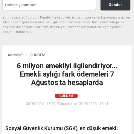
Gönder
Yorum yazarak Topluluk Kuralları’nı kabul etmiş bulunuyor ve tekhabergazetesi.com
sitesine yaptığınız yorumunuzla ilgili doğrudan veya dolaylı tüm sorumluluğu tek
başınıza üstleniyorsunuz. Yazılan tüm yorumlardan site yönetimi hiçbir şekilde
sorumlu tutulamaz.
Anasayfa
GÜNDEM
6 milyon emekliyi ilgilendiriyor...
Emekli aylığı fark ödemeleri 7
Ağustos'ta hesaplarda
GÜNDEM
06.08.2026 - 15:02, Güncelleme: 06.08.2026 - 15:41
Sosyal Güvenlik Kurumu (SGK), en düşük emekli