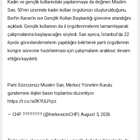
Kadın ve gençlik kollarındaki yapılanmaya da değinen Müslim
Sarı, 50'nin üzerinde kadın kolları örgütünün oluşturulduğunu,
Berfin Karan'ın ise Gençlik Kolları Başkanlığı görevine atandığını
açıkladı. Gençlik kollarının da il örgütlenmelerini tamamlayarak
çalışmalarına başlayacağını söyledi. Sarı ayrıca, İstanbul'da 22
ilçede görevlendirmelerin yapıldığını belirterek parti örgütlerinin
kongre sürecine hazırlanması için çalışmaların aralıksız devam
ettiğini kaydetti.
Parti Sözcümüz Müslim Sarı, Merkez Yönetim Kurulu
gündemine ilişkin basın toplantısı düzenliyor.
https://t.co/w3KYULPrpz
— CHP ???????? (@herkesicinCHP) August 5, 2026