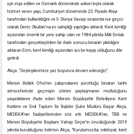
için inşa edilen ve Osmanlı döneminde askeri kışla olarak
hizmet veren yapı, Cumhuriyet döneminde 23. Piyade Alayı
tarafından kullanıldığını ve II. Dünya Savaşı sırasında ise geçici
olarak Deniz Okulları'na ev sahipliği yaptığını aktardı. Kent kimliği
açısından önemli bir yere sahip olan ve 1984 yılında Milli Emlak
tarafından gerçekleştirilen bir ihale sonucu binanın yıkıldığını
aktaran Erim, kent kimliği açısından acı bir kayıp olduğunu dile
getirdi.
Akça: “Söyleşilerimize yaz boyunca devam edeceğiz”
Mersin Bellek Ofisi’nin çalışmalarını yürüttüğü binanın tarihi
atmosferinde geçmişin izlerini paylaşmanın mutluluğunu
yaşadıklarını ifade eden Mersin Büyükşehir Belediyesi Kent
Katılımı ve Sivil Toplum İle İlişkiler Şube Müdürü Başar Akça,
MEDEKA’nın faaliyetlerinden söz etti. MEDEKA’nın, TBB ve
Mersin Büyükşehir Başkanı Vahap Seçer’in öncülüğünde 2019
yılında kurulduğunu belirten Akça, “Kurulumuzda; edebiyat, kent