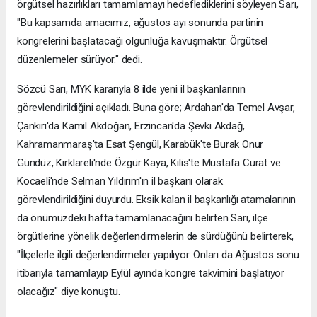
örgütsel hazırlıkları tamamlamayı hedeflediklerini söyleyen Sarı,
"Bu kapsamda amacımız, ağustos ayı sonunda partinin
kongrelerini başlatacağı olgunluğa kavuşmaktır. Örgütsel
düzenlemeler sürüyor." dedi.
Sözcü Sarı, MYK kararıyla 8 ilde yeni il başkanlarının
görevlendirildiğini açıkladı. Buna göre; Ardahan'da Temel Avşar,
Çankırı'da Kamil Akdoğan, Erzincan'da Şevki Akdağ,
Kahramanmaraş'ta Esat Şengül, Karabük'te Burak Onur
Gündüz, Kırklareli'nde Özgür Kaya, Kilis'te Mustafa Curat ve
Kocaeli'nde Selman Yıldırım'ın il başkanı olarak
görevlendirildiğini duyurdu. Eksik kalan il başkanlığı atamalarının
da önümüzdeki hafta tamamlanacağını belirten Sarı, ilçe
örgütlerine yönelik değerlendirmelerin de sürdüğünü belirterek,
"İlçelerle ilgili değerlendirmeler yapılıyor. Onları da Ağustos sonu
itibarıyla tamamlayıp Eylül ayında kongre takvimini başlatıyor
olacağız" diye konuştu.