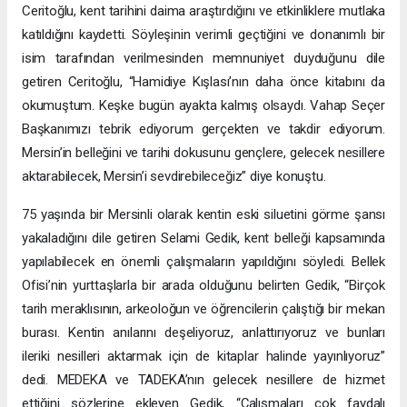
Ceritoğlu, kent tarihini daima araştırdığını ve etkinliklere mutlaka
katıldığını kaydetti. Söyleşinin verimli geçtiğini ve donanımlı bir
isim tarafından verilmesinden memnuniyet duyduğunu dile
getiren Ceritoğlu, “Hamidiye Kışlası’nın daha önce kitabını da
okumuştum. Keşke bugün ayakta kalmış olsaydı. Vahap Seçer
Başkanımızı tebrik ediyorum gerçekten ve takdir ediyorum.
Mersin’in belleğini ve tarihi dokusunu gençlere, gelecek nesillere
aktarabilecek, Mersin’i sevdirebileceğiz” diye konuştu.
75 yaşında bir Mersinli olarak kentin eski siluetini görme şansı
yakaladığını dile getiren Selami Gedik, kent belleği kapsamında
yapılabilecek en önemli çalışmaların yapıldığını söyledi. Bellek
Ofisi’nin yurttaşlarla bir arada olduğunu belirten Gedik, “Birçok
tarih meraklısının, arkeoloğun ve öğrencilerin çalıştığı bir mekan
burası. Kentin anılarını deşeliyoruz, anlattırıyoruz ve bunları
ileriki nesilleri aktarmak için de kitaplar halinde yayınlıyoruz”
dedi. MEDEKA ve TADEKA’nın gelecek nesillere de hizmet
ettiğini sözlerine ekleyen Gedik, “Çalışmaları çok faydalı