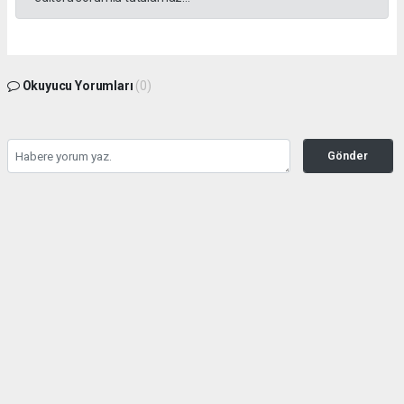
Okuyucu Yorumları
(0)
Gönder
Yorum yazarak Topluluk Kuralları’nı kabul etmiş bulunuyor ve tekhabergazetesi.com
sitesine yaptığınız yorumunuzla ilgili doğrudan veya dolaylı tüm sorumluluğu tek
başınıza üstleniyorsunuz. Yazılan tüm yorumlardan site yönetimi hiçbir şekilde
sorumlu tutulamaz.
haber paketi
haber scripti
haber yazılımı
Tüm hakları saklı tutulmaktadır.Copyright 2026©
Haber Yazılımı:
Web Aksiyon ®