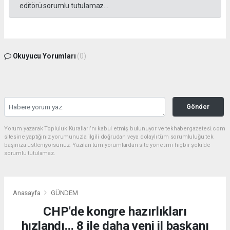
editörü sorumlu tutulamaz...
Okuyucu Yorumları
(0)
Gönder
Yorum yazarak Topluluk Kuralları’nı kabul etmiş bulunuyor ve tekhabergazetesi.com
sitesine yaptığınız yorumunuzla ilgili doğrudan veya dolaylı tüm sorumluluğu tek
başınıza üstleniyorsunuz. Yazılan tüm yorumlardan site yönetimi hiçbir şekilde
sorumlu tutulamaz.
Anasayfa
GÜNDEM
CHP'de kongre hazırlıkları
hızlandı... 8 ile daha yeni il başkanı