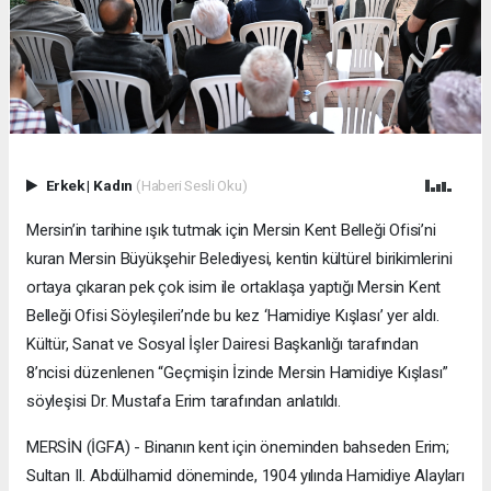
Erkek
|
Kadın
(Haberi Sesli Oku)
Mersin’in tarihine ışık tutmak için Mersin Kent Belleği Ofisi’ni
kuran Mersin Büyükşehir Belediyesi, kentin kültürel birikimlerini
ortaya çıkaran pek çok isim ile ortaklaşa yaptığı Mersin Kent
Belleği Ofisi Söyleşileri’nde bu kez ‘Hamidiye Kışlası’ yer aldı.
Kültür, Sanat ve Sosyal İşler Dairesi Başkanlığı tarafından
8’ncisi düzenlenen “Geçmişin İzinde Mersin Hamidiye Kışlası”
söyleşisi Dr. Mustafa Erim tarafından anlatıldı.
MERSİN (İGFA) - Binanın kent için öneminden bahseden Erim;
Sultan II. Abdülhamid döneminde, 1904 yılında Hamidiye Alayları