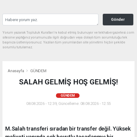
Gönder
Yorum yazarak Topluluk Kuralları’nı kabul etmiş bulunuyor ve tekhabergazetesi.com
sitesine yaptığınız yorumunuzla ilgili doğrudan veya dolaylı tüm sorumluluğu tek
başınıza üstleniyorsunuz. Yazılan tüm yorumlardan site yönetimi hiçbir şekilde
sorumlu tutulamaz.
Anasayfa
GÜNDEM
SALAH GELMİŞ HOŞ GELMİŞ!
GÜNDEM
08.08.2026 - 12:39, Güncelleme: 08.08.2026 - 12:55
M.Salah transferi sıradan bir transfer değil. Yüksek
maliyeti yanında çok boyutlu tasarlanmış bir