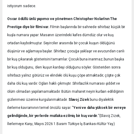
istiyorum sadece.
Oscar ödüllü ünlü yapımcı ve yönetmen Christopher Nolan’nın The
Prestige diye bir filmi var.
Filmin başlarında bir sahnede sihirbaz küçük bir
kuşla numara yapar: Masanın üzerindeki kafes dümdüz olur ve kuş
ortadan kaybolmuştur. Seyirciler arasında bir çocuk kuşun öldüğünü
düşünür ve ağlamaya başlar. Sihirbaz çocuğa yaklaşır ve avucundan canlı
bir kuş çıkararak gösterisini tamamlar. Çocuk buna inanmaz; bunun başka
bir kuş olduğunu, ölen kuşun kardeşi olduğunu söyler. Gösteriden sonra
sihirbazı yalnız görürüz ve elindeki ölü kuşu çöpe atmaktadır; çöpte çok
daha ölü kuş vardır. Oğlan haklı çıkmıştır. Sihirbazlık numarası şiddet ve
ölüm olmadan yapılamamaktadır. Bütün maharet neyin kurban edildiğinin
gizlenmesi üzerine kurgulanmaktadır.
Slavoj Zizek
bunu diyalektik
ilerleme kavramının temel öncülü sayar. “
Yeni ve daha yüksek bir evreye
gelindiğinde, bir yerlerde mutlaka ezilmiş bir kuş vardır.
”(Slavoj Zizek,
İlerlemeye Karşı, Mayıs 2026 1.Basım Türkiye İş Bankası Kültür Yay.)