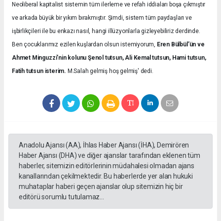
Neoliberal kapitalist sistemin tüm ilerleme ve refah iddiaları boşa çıkmıştır
ve arkada büyük bir yıkım bırakmıştır. Şimdi, sistem tüm paydaşları ve
işbirlikçileri ile bu enkazı nasıl, hangi illüzyonlarla gizleyebiliriz derdinde.
Ben çocuklarımız ezilen kuşlardan olsun istemiyorum,
Eren Bülbül’ün ve
Ahmet Minguzzi’nin kolunu Şenol tutsun, Ali Kemal tutsun, Hami tutsun,
Fatih tutsun isterim.
M.Salah gelmiş hoş gelmiş' dedi.
Anadolu Ajansı (AA), İhlas Haber Ajansı (İHA), Demirören
Haber Ajansı (DHA) ve diğer ajanslar tarafından eklenen tüm
haberler, sitemizin editörlerinin müdahalesi olmadan ajans
kanallarından çekilmektedir. Bu haberlerde yer alan hukuki
muhataplar haberi geçen ajanslar olup sitemizin hiç bir
editörü sorumlu tutulamaz...