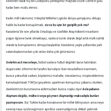
sevinirim fakat hiç biri Liverpool’u yendiğimiz maçtaki Dozer Cemil’in golü
kadar beni mutlu etmez.
Kadın milli takımımız Voleybol Milletler Liginde dünya şampiyonu olduğu
halde bu kadar konuşulmadı,
sizce bu işte bir gariplik yok mu?
Karadeniz’de son yıllarda Ortadoğu ve özellikle Arap kökenli insanların
yoğun ilgisine tanık olmaktayız, sadece turist olarak değil artık mülk sahibi
olarak ta komşularımız olmaya başladılar. Karadeniz yayla yollarında yerli
vatandaşlarımızdan çok onları daha çok görürsünüz.
Gelelim asıl meseleye,
futbol sadece futbol değildiri bana hatırlatan
düşünceler zihnimin bir tarafını kurcalıyor. Ben tesadüflere inanmam,
bunca yoksulluk varken, köylerimiz mahalle, meralarımız, müştereklerimiz
kamulaştırılarak TOKİ’ye geçerken, apartman komşumuz yabancı olurken,
derelerimizin kurumasına aldırmazken bunca coşku niye!
Asla yabancı
düşmanı değiliz, mülteci veya göçmen düşmanlığı maksadıyla bunları
yazmıyorum.
Biz Türkler kadar konuksever bir millet bilmiyorum ama neye
sevinip neye üzüleceğimizin ayırdına varamadığımıza dikkat çekmek