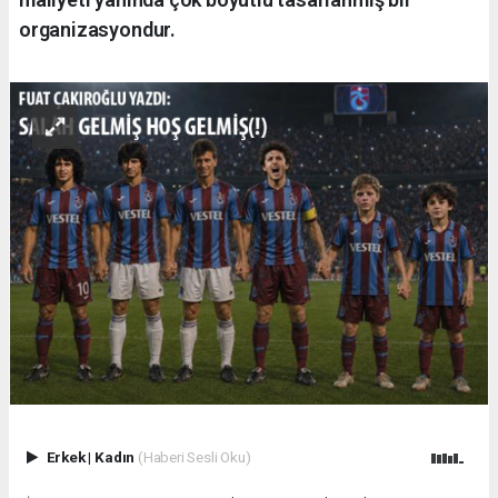
organizasyondur.
Erkek
|
Kadın
(Haberi Sesli Oku)