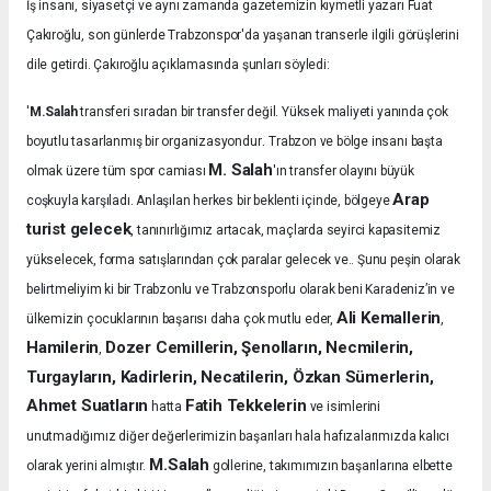
İş insanı, siyasetçi ve aynı zamanda gazetemizin kıymetli yazarı Fuat
Çakıroğlu, son günlerde Trabzonspor'da yaşanan transerle ilgili görüşlerini
dile getirdi. Çakıroğlu açıklamasında şunları söyledi:
'
M.Salah
transferi sıradan bir transfer değil. Yüksek maliyeti yanında çok
.
boyutlu tasarlanmış bir organizasyondur
Trabzon ve bölge insanı başta
M. Salah
olmak üzere tüm spor camiası
'ın transfer olayını büyük
Arap
coşkuyla karşıladı.
Anlaşılan herkes bir beklenti içinde, bölgeye
turist gelecek
, tanınırlığımız artacak, maçlarda seyirci kapasitemiz
yükselecek, forma satışlarından çok paralar gelecek ve.. Şunu peşin olarak
belirtmeliyim ki bir Trabzonlu ve Trabzonsporlu olarak beni Karadeniz’in ve
Ali Kemallerin
ülkemizin çocuklarının başarısı daha çok mutlu eder,
,
Hamilerin
Dozer Cemillerin, Şenolların, Necmilerin,
,
Turgayların, Kadirlerin, Necatilerin, Özkan Sümerlerin,
Ahmet Suatların
Fatih Tekkelerin
hatta
ve isimlerini
unutmadığımız diğer değerlerimizin başarıları hala hafızalarımızda kalıcı
M.Salah
olarak yerini almıştır.
gollerine, takımımızın başarılarına elbette