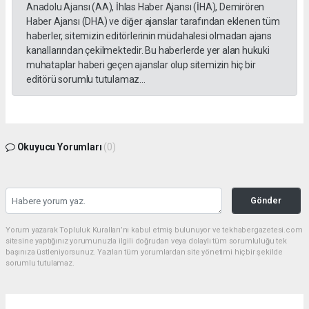
Anadolu Ajansı (AA), İhlas Haber Ajansı (İHA), Demirören
Haber Ajansı (DHA) ve diğer ajanslar tarafından eklenen tüm
haberler, sitemizin editörlerinin müdahalesi olmadan ajans
kanallarından çekilmektedir. Bu haberlerde yer alan hukuki
muhataplar haberi geçen ajanslar olup sitemizin hiç bir
editörü sorumlu tutulamaz...
Okuyucu Yorumları
(0)
Gönder
Yorum yazarak Topluluk Kuralları’nı kabul etmiş bulunuyor ve tekhabergazetesi.com
sitesine yaptığınız yorumunuzla ilgili doğrudan veya dolaylı tüm sorumluluğu tek
başınıza üstleniyorsunuz. Yazılan tüm yorumlardan site yönetimi hiçbir şekilde
sorumlu tutulamaz.