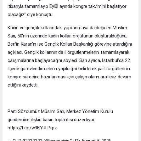
itibarıyla tamamlayıp Eylül ayında kongre takvimini başlatıyor
olacağız" diye konuştu.
Kadın ve gençlik kollarındaki yapılanmaya da değinen Müslim
Sarı, 50'nin üzerinde kadın kolları örgütünün oluşturulduğunu,
Berfin Karan'ın ise Gençlik Kolları Başkanlığı görevine atandığını
açıkladı. Gençlik kollarının da il örgütlenmelerini tamamlayarak
çalışmalarına başlayacağını söyledi. Sarı ayrıca, İstanbul'da 22
ilçede görevlendirmelerin yapıldığını belirterek parti örgütlerinin
kongre sürecine hazırlanması için çalışmaların aralıksız devam
ettiğini kaydetti.
Parti Sözcümüz Müslim Sarı, Merkez Yönetim Kurulu
gündemine ilişkin basın toplantısı düzenliyor.
https://t.co/w3KYULPrpz
— CHP ???????? (@herkesicinCHP) August 5, 2026