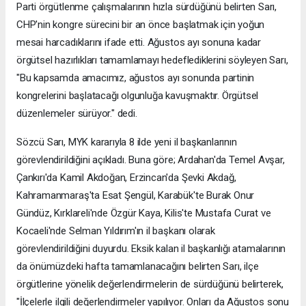
Parti örgütlenme çalışmalarının hızla sürdüğünü belirten Sarı,
CHP'nin kongre sürecini bir an önce başlatmak için yoğun
mesai harcadıklarını ifade etti. Ağustos ayı sonuna kadar
örgütsel hazırlıkları tamamlamayı hedeflediklerini söyleyen Sarı,
"Bu kapsamda amacımız, ağustos ayı sonunda partinin
kongrelerini başlatacağı olgunluğa kavuşmaktır. Örgütsel
düzenlemeler sürüyor." dedi.
Sözcü Sarı, MYK kararıyla 8 ilde yeni il başkanlarının
görevlendirildiğini açıkladı. Buna göre; Ardahan'da Temel Avşar,
Çankırı'da Kamil Akdoğan, Erzincan'da Şevki Akdağ,
Kahramanmaraş'ta Esat Şengül, Karabük'te Burak Onur
Gündüz, Kırklareli'nde Özgür Kaya, Kilis'te Mustafa Curat ve
Kocaeli'nde Selman Yıldırım'ın il başkanı olarak
görevlendirildiğini duyurdu. Eksik kalan il başkanlığı atamalarının
da önümüzdeki hafta tamamlanacağını belirten Sarı, ilçe
örgütlerine yönelik değerlendirmelerin de sürdüğünü belirterek,
"İlçelerle ilgili değerlendirmeler yapılıyor. Onları da Ağustos sonu