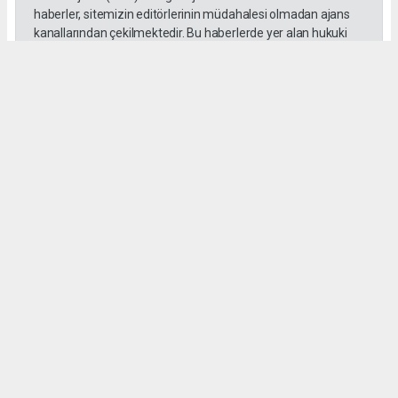
haberler, sitemizin editörlerinin müdahalesi olmadan ajans
kanallarından çekilmektedir. Bu haberlerde yer alan hukuki
muhataplar haberi geçen ajanslar olup sitemizin hiç bir
editörü sorumlu tutulamaz...
Okuyucu Yorumları
(0)
Gönder
Yorum yazarak Topluluk Kuralları’nı kabul etmiş bulunuyor ve tekhabergazetesi.com
sitesine yaptığınız yorumunuzla ilgili doğrudan veya dolaylı tüm sorumluluğu tek
başınıza üstleniyorsunuz. Yazılan tüm yorumlardan site yönetimi hiçbir şekilde
sorumlu tutulamaz.