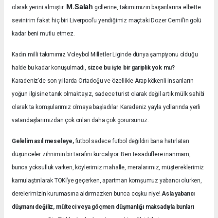
M.Salah
olarak yerini almıştır.
gollerine, takımımızın başarılarına elbette
sevinirim fakat hiç biri Liverpool’u yendiğimiz maçtaki Dozer Cemil’in golü
kadar beni mutlu etmez.
Kadın milli takımımız Voleybol Milletler Liginde dünya şampiyonu olduğu
halde bu kadar konuşulmadı,
sizce bu işte bir gariplik yok mu?
Karadeniz’de son yıllarda Ortadoğu ve özellikle Arap kökenli insanların
yoğun ilgisine tanık olmaktayız, sadece turist olarak değil artık mülk sahibi
olarak ta komşularımız olmaya başladılar. Karadeniz yayla yollarında yerli
vatandaşlarımızdan çok onları daha çok görürsünüz.
Gelelim asıl meseleye,
futbol sadece futbol değildiri bana hatırlatan
düşünceler zihnimin bir tarafını kurcalıyor. Ben tesadüflere inanmam,
bunca yoksulluk varken, köylerimiz mahalle, meralarımız, müştereklerimiz
kamulaştırılarak TOKİ’ye geçerken, apartman komşumuz yabancı olurken,
derelerimizin kurumasına aldırmazken bunca coşku niye!
Asla yabancı
düşmanı değiliz, mülteci veya göçmen düşmanlığı maksadıyla bunları