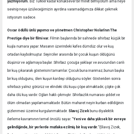
yazmıyorum.
Biz Türkler kadar konuksever bir millet bilmiyorum ama neye
sevinip neye üzüleceğimizin ayırdına varamadığımıza dikkat çekmek
istiyorum sadece.
Oscar ödüllü ünlü yapımcı ve yönetmen Christopher Nolan’nın The
Prestige diye bir filmi var.
Filmin başlarında bir sahnede sihirbaz küçük bir
kuşla numara yapar: Masanın üzerindeki kafes dümdüz olur ve kuş
ortadan kaybolmuştur. Seyirciler arasında bir çocuk kuşun öldüğünü
düşünür ve ağlamaya başlar. Sihirbaz çocuğa yaklaşır ve avucundan canlı
bir kuş çıkararak gösterisini tamamlar. Çocuk buna inanmaz; bunun başka
bir kuş olduğunu, ölen kuşun kardeşi olduğunu söyler. Gösteriden sonra
sihirbazı yalnız görürüz ve elindeki ölü kuşu çöpe atmaktadır; çöpte çok
daha ölü kuş vardır. Oğlan haklı çıkmıştır. Sihirbazlık numarası şiddet ve
ölüm olmadan yapılamamaktadır. Bütün maharet neyin kurban edildiğinin
gizlenmesi üzerine kurgulanmaktadır.
Slavoj Zizek
bunu diyalektik
ilerleme kavramının temel öncülü sayar. “
Yeni ve daha yüksek bir evreye
gelindiğinde, bir yerlerde mutlaka ezilmiş bir kuş vardır.
”(Slavoj Zizek,