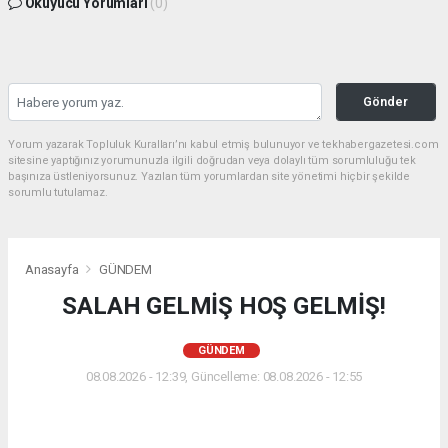
Okuyucu Yorumları
(0)
Gönder
Yorum yazarak Topluluk Kuralları’nı kabul etmiş bulunuyor ve tekhabergazetesi.com
sitesine yaptığınız yorumunuzla ilgili doğrudan veya dolaylı tüm sorumluluğu tek
başınıza üstleniyorsunuz. Yazılan tüm yorumlardan site yönetimi hiçbir şekilde
sorumlu tutulamaz.
Anasayfa
GÜNDEM
SALAH GELMİŞ HOŞ GELMİŞ!
GÜNDEM
08.08.2026 - 12:39, Güncelleme: 08.08.2026 - 12:55