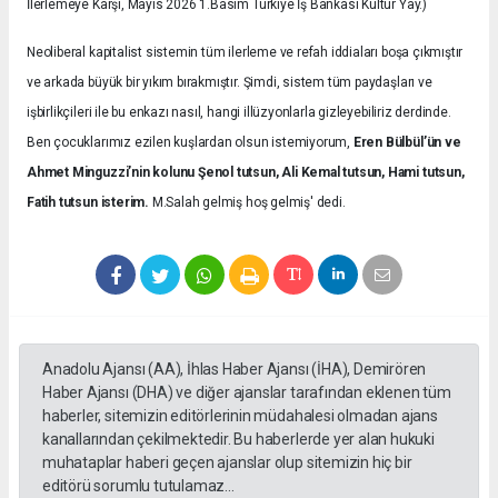
İlerlemeye Karşı, Mayıs 2026 1.Basım Türkiye İş Bankası Kültür Yay.)
Neoliberal kapitalist sistemin tüm ilerleme ve refah iddiaları boşa çıkmıştır
ve arkada büyük bir yıkım bırakmıştır. Şimdi, sistem tüm paydaşları ve
işbirlikçileri ile bu enkazı nasıl, hangi illüzyonlarla gizleyebiliriz derdinde.
Ben çocuklarımız ezilen kuşlardan olsun istemiyorum,
Eren Bülbül’ün ve
Ahmet Minguzzi’nin kolunu Şenol tutsun, Ali Kemal tutsun, Hami tutsun,
Fatih tutsun isterim.
M.Salah gelmiş hoş gelmiş' dedi.
Anadolu Ajansı (AA), İhlas Haber Ajansı (İHA), Demirören
Haber Ajansı (DHA) ve diğer ajanslar tarafından eklenen tüm
haberler, sitemizin editörlerinin müdahalesi olmadan ajans
kanallarından çekilmektedir. Bu haberlerde yer alan hukuki
muhataplar haberi geçen ajanslar olup sitemizin hiç bir
editörü sorumlu tutulamaz...