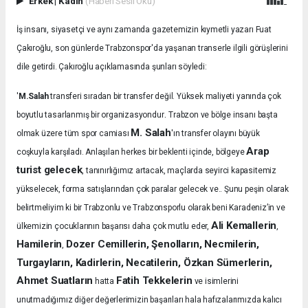
Erkek
|
Kadın
(Haberi Sesli Oku)
İş insanı, siyasetçi ve aynı zamanda gazetemizin kıymetli yazarı Fuat
Çakıroğlu, son günlerde Trabzonspor'da yaşanan transerle ilgili görüşlerini
dile getirdi. Çakıroğlu açıklamasında şunları söyledi:
'
M.Salah
transferi sıradan bir transfer değil. Yüksek maliyeti yanında çok
.
boyutlu tasarlanmış bir organizasyondur
Trabzon ve bölge insanı başta
M. Salah
olmak üzere tüm spor camiası
'ın transfer olayını büyük
Arap
coşkuyla karşıladı.
Anlaşılan herkes bir beklenti içinde, bölgeye
turist gelecek
, tanınırlığımız artacak, maçlarda seyirci kapasitemiz
yükselecek, forma satışlarından çok paralar gelecek ve.. Şunu peşin olarak
belirtmeliyim ki bir Trabzonlu ve Trabzonsporlu olarak beni Karadeniz’in ve
Ali Kemallerin
ülkemizin çocuklarının başarısı daha çok mutlu eder,
,
Hamilerin
Dozer Cemillerin, Şenolların, Necmilerin,
,
Turgayların, Kadirlerin, Necatilerin, Özkan Sümerlerin,
Ahmet Suatların
Fatih Tekkelerin
hatta
ve isimlerini
unutmadığımız diğer değerlerimizin başarıları hala hafızalarımızda kalıcı