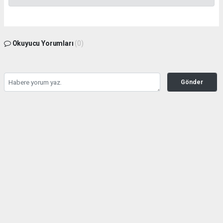
Okuyucu Yorumları
(0)
Gönder
Yorum yazarak Topluluk Kuralları’nı kabul etmiş bulunuyor ve tekhabergazetesi.com
sitesine yaptığınız yorumunuzla ilgili doğrudan veya dolaylı tüm sorumluluğu tek
başınıza üstleniyorsunuz. Yazılan tüm yorumlardan site yönetimi hiçbir şekilde
sorumlu tutulamaz.
haber paketi
haber scripti
haber yazılımı
Tüm hakları saklı tutulmaktadır.Copyright 2026©
Haber Yazılımı:
Web Aksiyon ®