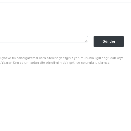
Gönder
nuyor ve tekhabergazetesi.com sitesine yaptığınız yorumunuzla ilgili doğrudan veya
. Yazılan tüm yorumlardan site yönetimi hiçbir şekilde sorumlu tutulamaz.