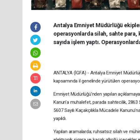
Antalya Emniyet Müdürlüğü ekipleri
operasyonlarda silah, sahte para, k
sayıda işlem yaptı. Operasyonlarda
ANTALYA (İGFA) - Antalya Emniyet Müdürlüğü 
kapsamında il genelinde yürütülen operasyon
Emniyet Müdürlüğü’nden yapılan açıklamaya g
Kanun’a muhalefet, parada sahtecilik, 2863 
5607 Sayılı Kaçakçılıkla Mücadele Kanunu’na
yapıldı.
Yapılan aramalarda; ruhsatsız silah ve mühim
elektronik sigara ve kaçak alkollü içecekler el