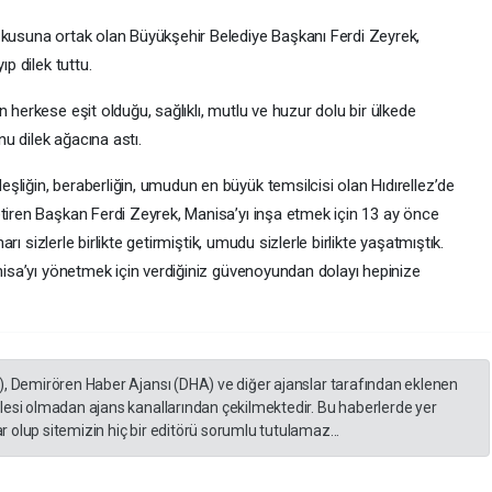
şkusuna ortak olan Büyükşehir Belediye Başkanı Ferdi Zeyrek,
ıp dilek tuttu.
 herkese eşit olduğu, sağlıklı, mutlu ve huzur dolu bir ülkede
u dilek ağacına astı.
liğin, beraberliğin, umudun en büyük temsilcisi olan Hıdırellez’de
etiren Başkan Ferdi Zeyrek, Manisa’yı inşa etmek için 13 ay önce
harı sizlerle birlikte getirmiştik, umudu sizlerle birlikte yaşatmıştık.
anisa’yı yönetmek için verdiğiniz güvenoyundan dolayı hepinize
), Demirören Haber Ajansı (DHA) ve diğer ajanslar tarafından eklenen
lesi olmadan ajans kanallarından çekilmektedir. Bu haberlerde yer
 olup sitemizin hiç bir editörü sorumlu tutulamaz...