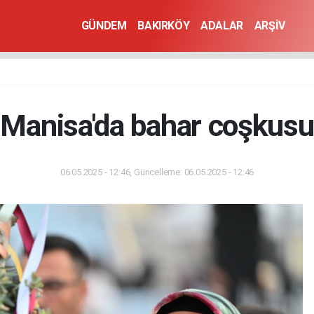
GÜNDEM
BAKIRKÖY
ADALAR
ARŞİV
Manisa'da bahar coşkusu
06.05.2025 - 12:46, Güncelleme: 06.05.2025 - 12:46