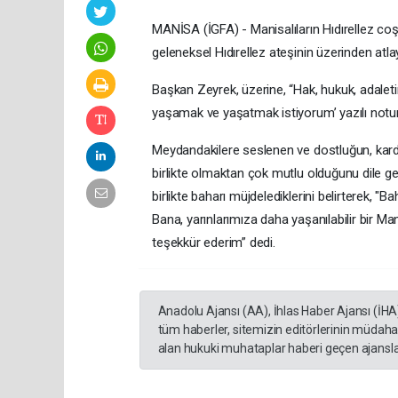
MANİSA (İGFA) - Manisalıların Hıdırellez co
geleneksel Hıdırellez ateşinin üzerinden atlay
Başkan Zeyrek, üzerine, “Hak, hukuk, adaletin
yaşamak ve yaşatmak istiyorum’ yazılı notun
Meydandakilere seslenen ve dostluğun, kardeş
birlikte olmaktan çok mutlu olduğunu dile g
birlikte baharı müjdelediklerini belirterek, "Ba
Bana, yarınlarımıza daha yaşanılabilir bir M
teşekkür ederim” dedi.
Anadolu Ajansı (AA), İhlas Haber Ajansı (İHA
tüm haberler, sitemizin editörlerinin müdaha
alan hukuki muhataplar haberi geçen ajanslar