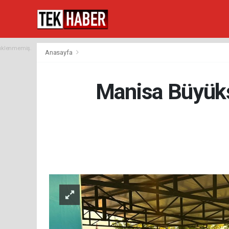
yüklenmemiş.
Anasayfa
Manisa Büyükş