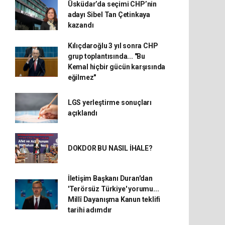
Üsküdar’da seçimi CHP’nin
adayı Sibel Tan Çetinkaya
kazandı
Kılıçdaroğlu 3 yıl sonra CHP
grup toplantısında... "Bu
Kemal hiçbir gücün karşısında
eğilmez"
LGS yerleştirme sonuçları
açıklandı
DOKDOR BU NASIL İHALE?
İletişim Başkanı Duran'dan
'Terörsüz Türkiye' yorumu...
Millî Dayanışma Kanun teklifi
tarihi adımdır