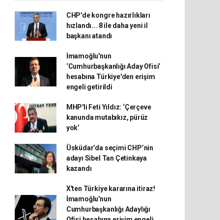
CHP'de kongre hazırlıkları
hızlandı... 8 ile daha yeni il
başkanı atandı
İmamoğlu'nun
‘Cumhurbaşkanlığı Aday Ofisi’
hesabına Türkiye'den erişim
engeli getirildi
MHP'li Feti Yıldız: ‘Çerçeve
kanunda mutabıkız, pürüz
yok’
Üsküdar’da seçimi CHP’nin
adayı Sibel Tan Çetinkaya
kazandı
X'ten Türkiye kararına itiraz!
İmamoğlu'nun
Cumhurbaşkanlığı Adaylığı
Ofisi hesabına erişim engeli