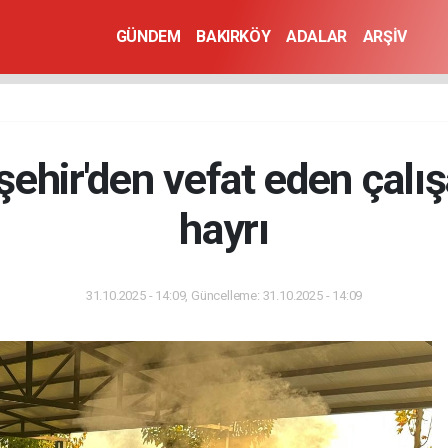
GÜNDEM
BAKIRKÖY
ADALAR
ARŞİV
ehir'den vefat eden çalış
hayrı
31.10.2025 - 14:09, Güncelleme: 31.10.2025 - 14:09