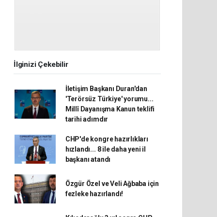
İlginizi Çekebilir
İletişim Başkanı Duran'dan
'Terörsüz Türkiye' yorumu...
Millî Dayanışma Kanun teklifi
tarihi adımdır
CHP'de kongre hazırlıkları
hızlandı... 8 ile daha yeni il
başkanı atandı
Özgür Özel ve Veli Ağbaba için
fezleke hazırlandı!