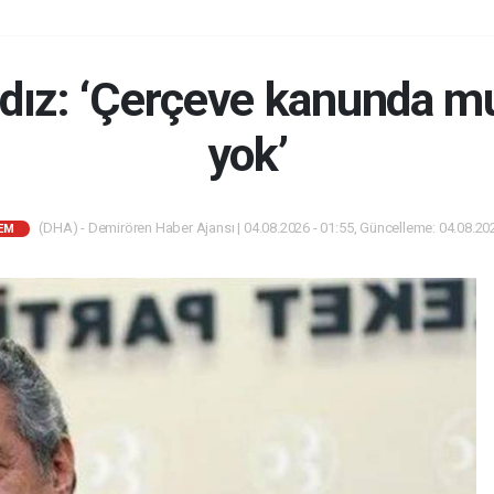
ldız: ‘Çerçeve kanunda m
yok’
(DHA) - Demirören Haber Ajansı | 04.08.2026 - 01:55, Güncelleme: 04.08.202
EM