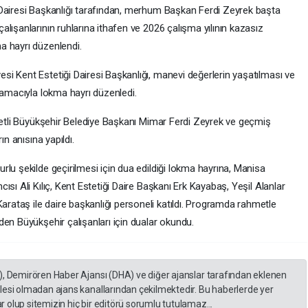
 Dairesi Başkanlığı tarafından, merhum Başkan Ferdi Zeyrek başta
lışanlarının ruhlarına ithafen ve 2026 çalışma yılının kazasız
a hayrı düzenlendi.
i Kent Estetiği Dairesi Başkanlığı, manevi değerlerin yaşatılması ve
 amacıyla lokma hayrı düzenledi.
hmetli Büyükşehir Belediye Başkanı Mimar Ferdi Zeyrek ve geçmiş
ın anısına yapıldı.
lu şekilde geçirilmesi için dua edildiği lokma hayrına, Manisa
sı Ali Kılıç, Kent Estetiği Daire Başkanı Erk Kayabaş, Yeşil Alanlar
ataş ile daire başkanlığı personeli katıldı. Programda rahmetle
en Büyükşehir çalışanları için dualar okundu.
), Demirören Haber Ajansı (DHA) ve diğer ajanslar tarafından eklenen
lesi olmadan ajans kanallarından çekilmektedir. Bu haberlerde yer
 olup sitemizin hiç bir editörü sorumlu tutulamaz...