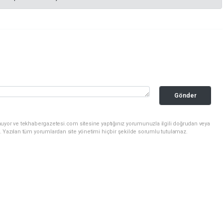
Gönder
nuyor ve tekhabergazetesi.com sitesine yaptığınız yorumunuzla ilgili doğrudan veya
. Yazılan tüm yorumlardan site yönetimi hiçbir şekilde sorumlu tutulamaz.