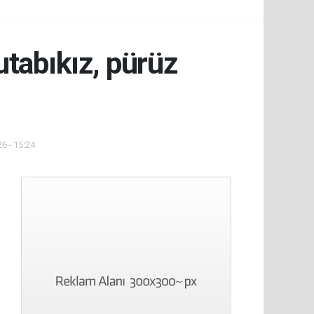
utabıkız, pürüz
6 - 15:24