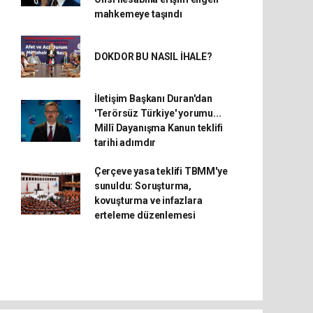
mahkemeye taşındı
DOKDOR BU NASIL İHALE?
İletişim Başkanı Duran'dan
'Terörsüz Türkiye' yorumu...
Millî Dayanışma Kanun teklifi
tarihi adımdır
Çerçeve yasa teklifi TBMM'ye
sunuldu: Soruşturma,
kovuşturma ve infazlara
erteleme düzenlemesi