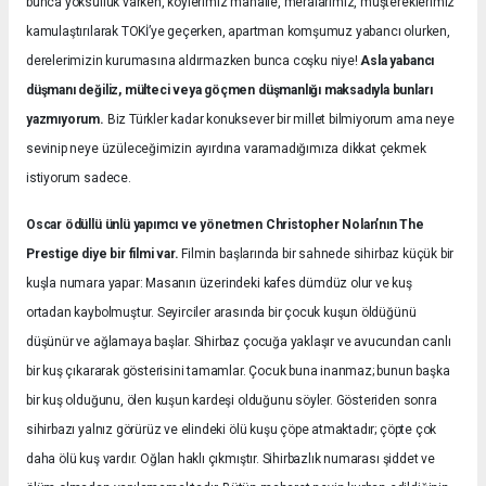
bunca yoksulluk varken, köylerimiz mahalle, meralarımız, müştereklerimiz
kamulaştırılarak TOKİ’ye geçerken, apartman komşumuz yabancı olurken,
derelerimizin kurumasına aldırmazken bunca coşku niye!
Asla yabancı
düşmanı değiliz, mülteci veya göçmen düşmanlığı maksadıyla bunları
yazmıyorum.
Biz Türkler kadar konuksever bir millet bilmiyorum ama neye
sevinip neye üzüleceğimizin ayırdına varamadığımıza dikkat çekmek
istiyorum sadece.
Oscar ödüllü ünlü yapımcı ve yönetmen Christopher Nolan’nın The
Prestige diye bir filmi var.
Filmin başlarında bir sahnede sihirbaz küçük bir
kuşla numara yapar: Masanın üzerindeki kafes dümdüz olur ve kuş
ortadan kaybolmuştur. Seyirciler arasında bir çocuk kuşun öldüğünü
düşünür ve ağlamaya başlar. Sihirbaz çocuğa yaklaşır ve avucundan canlı
bir kuş çıkararak gösterisini tamamlar. Çocuk buna inanmaz; bunun başka
bir kuş olduğunu, ölen kuşun kardeşi olduğunu söyler. Gösteriden sonra
sihirbazı yalnız görürüz ve elindeki ölü kuşu çöpe atmaktadır; çöpte çok
daha ölü kuş vardır. Oğlan haklı çıkmıştır. Sihirbazlık numarası şiddet ve