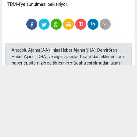
TBMM’ye sunulması bekleniyor.
Anadolu Ajansı (AA), İhlas Haber Ajansı (İHA), Demirören
Haber Ajansı (DHA) ve diğer ajanslar tarafından eklenen tüm
haberler, sitemizin editörlerinin müdahalesi olmadan ajans
kanallarından çekilmektedir. Bu haberlerde yer alan hukuki
muhataplar haberi geçen ajanslar olup sitemizin hiç bir
editörü sorumlu tutulamaz...
Okuyucu Yorumları
(0)
Gönder