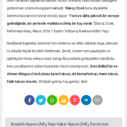
ölüm olmadan yapılamamaktadır. Bütün maharet neyin kurban edildiğinin
gizlenmesi üzerine kurgulanmaktadır.
Slavoj Zizek
bunu diyalektik
ilerleme kavramının temel öncülü sayar. “
Yeni ve daha yüksek bir evreye
gelindiğinde, bir yerlerde mutlaka ezilmiş bir kuş vardır.
”(Slavoj Zizek,
İlerlemeye Karşı, Mayıs 2026 1.Basım Türkiye İş Bankası Kültür Yay.)
Neoliberal kapitalist sistemin tüm ilerleme ve refah iddiaları boşa çıkmıştır
ve arkada büyük bir yıkım bırakmıştır. Şimdi, sistem tüm paydaşları ve
işbirlikçileri ile bu enkazı nasıl, hangi illüzyonlarla gizleyebiliriz derdinde.
Ben çocuklarımız ezilen kuşlardan olsun istemiyorum,
Eren Bülbül’ün ve
Ahmet Minguzzi’nin kolunu Şenol tutsun, Ali Kemal tutsun, Hami tutsun,
Fatih tutsun isterim.
M.Salah gelmiş hoş gelmiş' dedi.
Anadolu Ajansı (AA), İhlas Haber Ajansı (İHA), Demirören