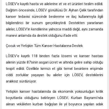
LÖSEV’e kayıtlı hasta ve ailelerine et ve et ürünleri teslim edildi.
Dağıtım öncesinde, LÖSEV gönüllüsü Dr. Ayhan Çelik tarafından
kanser tedavisi sürecinde beslenme ve ilaç kullanımıyla ilgili
bilgilendirici bir sunum gerçekleştirdi. Destekten yararlanan
aileler, LÖSEV’in kendilerine yalnızca maddi değil, aynı zamanda
manevi anlamda da destek olduğunu ifade etti.
Çocuk ve Yetişkin Tüm Kanser Hastalarına Destek
LÖSEV’e kayıtlı 118 binden fazla lösemi ve kanser hastası
ailenin yüzde 87’sinin asgari ücret ve altında gelire sahip olduğu
tespit edildi. Özellikle kırmızı et gibi temel besinlere erişimde
ciddi zorluklar yaşayan bu aileler için LÖSEV, desteklerini
aralıksız sürdürüyor.
Yetişkin kanser hastalarında da ekonomik yoksunluğun kritik
boyutlarda olduğunu belirleyen LÖSEV; Kurban Bayramı’nda
alınan vekâleten kurban bağışları ile yıl boyunca yapılan adak