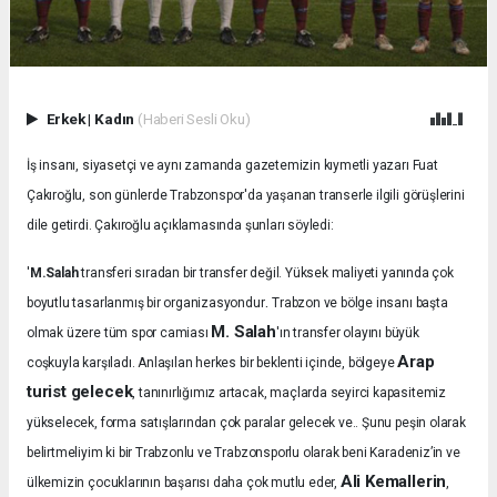
Erkek
|
Kadın
(Haberi Sesli Oku)
İş insanı, siyasetçi ve aynı zamanda gazetemizin kıymetli yazarı Fuat
Çakıroğlu, son günlerde Trabzonspor'da yaşanan transerle ilgili görüşlerini
dile getirdi. Çakıroğlu açıklamasında şunları söyledi:
'
M.Salah
transferi sıradan bir transfer değil. Yüksek maliyeti yanında çok
.
boyutlu tasarlanmış bir organizasyondur
Trabzon ve bölge insanı başta
M. Salah
olmak üzere tüm spor camiası
'ın transfer olayını büyük
Arap
coşkuyla karşıladı.
Anlaşılan herkes bir beklenti içinde, bölgeye
turist gelecek
, tanınırlığımız artacak, maçlarda seyirci kapasitemiz
yükselecek, forma satışlarından çok paralar gelecek ve.. Şunu peşin olarak
belirtmeliyim ki bir Trabzonlu ve Trabzonsporlu olarak beni Karadeniz’in ve
Ali Kemallerin
ülkemizin çocuklarının başarısı daha çok mutlu eder,
,