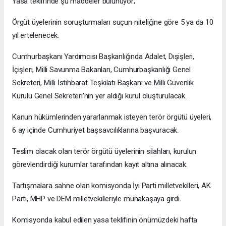
Yasa teklifinde şu maddeler bulunuyor;
Örgüt üyelerinin soruşturmaları suçun niteliğine göre 5 ya da 10
yıl ertelenecek.
Cumhurbaşkanı Yardımcısı Başkanlığında Adalet, Dışişleri,
İçişleri, Milli Savunma Bakanları, Cumhurbaşkanlığı Genel
Sekreteri, Milli İstihbarat Teşkilatı Başkanı ve Milli Güvenlik
Kurulu Genel Sekreteri'nin yer aldığı kurul oluşturulacak.
Kanun hükümlerinden yararlanmak isteyen terör örgütü üyeleri,
6 ay içinde Cumhuriyet başsavcılıklarına başvuracak.
Teslim olacak olan terör örgütü üyelerinin silahları, kurulun
görevlendirdiği kurumlar tarafından kayıt altına alınacak.
Tartışmalara sahne olan komisyonda İyi Parti milletvekilleri, AK
Parti, MHP ve DEM milletvekilleriyle münakaşaya girdi.
Komisyonda kabul edilen yasa teklifinin önümüzdeki hafta