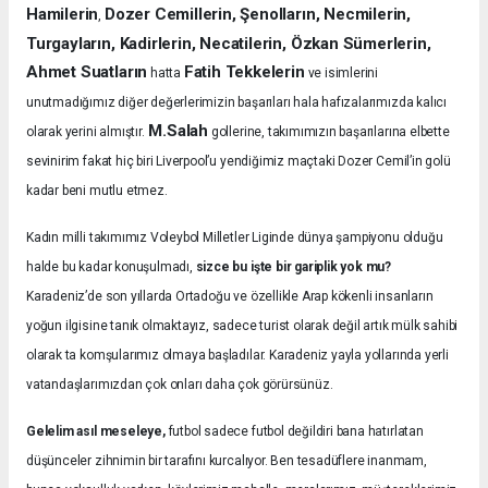
Hamilerin
Dozer Cemillerin, Şenolların, Necmilerin,
,
Turgayların, Kadirlerin, Necatilerin, Özkan Sümerlerin,
Ahmet Suatların
Fatih Tekkelerin
hatta
ve isimlerini
unutmadığımız diğer değerlerimizin başarıları hala hafızalarımızda kalıcı
M.Salah
olarak yerini almıştır.
gollerine, takımımızın başarılarına elbette
sevinirim fakat hiç biri Liverpool’u yendiğimiz maçtaki Dozer Cemil’in golü
kadar beni mutlu etmez.
Kadın milli takımımız Voleybol Milletler Liginde dünya şampiyonu olduğu
halde bu kadar konuşulmadı,
sizce bu işte bir gariplik yok mu?
Karadeniz’de son yıllarda Ortadoğu ve özellikle Arap kökenli insanların
yoğun ilgisine tanık olmaktayız, sadece turist olarak değil artık mülk sahibi
olarak ta komşularımız olmaya başladılar. Karadeniz yayla yollarında yerli
vatandaşlarımızdan çok onları daha çok görürsünüz.
Gelelim asıl meseleye,
futbol sadece futbol değildiri bana hatırlatan
düşünceler zihnimin bir tarafını kurcalıyor. Ben tesadüflere inanmam,