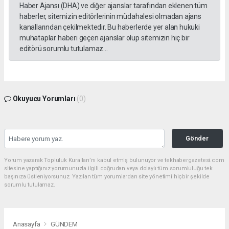
Haber Ajansı (DHA) ve diğer ajanslar tarafından eklenen tüm
haberler, sitemizin editörlerinin müdahalesi olmadan ajans
kanallarından çekilmektedir. Bu haberlerde yer alan hukuki
muhataplar haberi geçen ajanslar olup sitemizin hiç bir
editörü sorumlu tutulamaz...
Okuyucu Yorumları
(0)
Gönder
Yorum yazarak Topluluk Kuralları’nı kabul etmiş bulunuyor ve tekhabergazetesi.com
sitesine yaptığınız yorumunuzla ilgili doğrudan veya dolaylı tüm sorumluluğu tek
başınıza üstleniyorsunuz. Yazılan tüm yorumlardan site yönetimi hiçbir şekilde
sorumlu tutulamaz.
Anasayfa
GÜNDEM