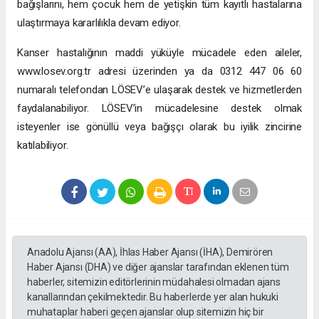
bağışlarını, hem çocuk hem de yetişkin tüm kayıtlı hastalarına
ulaştırmaya kararlılıkla devam ediyor.
Kanser hastalığının maddi yüküyle mücadele eden aileler,
www.losev.org.tr adresi üzerinden ya da 0312 447 06 60
numaralı telefondan LÖSEV’e ulaşarak destek ve hizmetlerden
faydalanabiliyor. LÖSEV’in mücadelesine destek olmak
isteyenler ise gönüllü veya bağışçı olarak bu iyilik zincirine
katılabiliyor.
Anadolu Ajansı (AA), İhlas Haber Ajansı (İHA), Demirören
Haber Ajansı (DHA) ve diğer ajanslar tarafından eklenen tüm
haberler, sitemizin editörlerinin müdahalesi olmadan ajans
kanallarından çekilmektedir. Bu haberlerde yer alan hukuki
muhataplar haberi geçen ajanslar olup sitemizin hiç bir