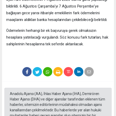
bildirildi. 6 Ağustos Çarşamba'yı 7 Ağustos Perşembe'ye
bağlayan gece yarısı itibariyle emeklilerin fark ödemelerini
maaşlarını aldıkları banka hesaplarından çekilebileceği belirtildi.
Ödemelerin herhangi bir ek başvuruya gerek olmaksızın
hesaplara yatırılacağı vurgulandı. Söz konusu fark tutarları, hak
sahiplerinin hesaplarına tek seferde aktarılacak.
Anadolu Ajansı (AA), İhlas Haber Ajansı (İHA), Demirören
Haber Ajansı (DHA) ve diğer ajanslar tarafından eklenen tüm
haberler, sitemizin editörlerinin müdahalesi olmadan ajans
kanallarından çekilmektedir. Bu haberlerde yer alan hukuki
muhataplar haberi geçen ajanslar olup sitemizin hiç bir