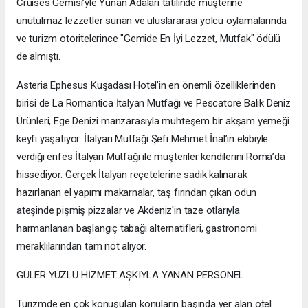
Cruises Gemisi’yle Yunan Adaları tatilinde müşterine
unutulmaz lezzetler sunan ve uluslararası yolcu oylamalarında
ve turizm otoritelerince "Gemide En İyi Lezzet, Mutfak" ödülü
de almıştı.
Asteria Ephesus Kuşadası Hotel’in en önemli özelliklerinden
birisi de La Romantica İtalyan Mutfağı ve Pescatore Balık Deniz
Ürünleri, Ege Denizi manzarasıyla muhteşem bir akşam yemeği
keyfi yaşatıyor. İtalyan Mutfağı Şefi Mehmet İnal’ın ekibiyle
verdiği enfes İtalyan Mutfağı ile müşteriler kendilerini Roma’da
hissediyor. Gerçek İtalyan reçetelerine sadık kalınarak
hazırlanan el yapımı makarnalar, taş fırından çıkan odun
ateşinde pişmiş pizzalar ve Akdeniz'in taze otlarıyla
harmanlanan başlangıç tabağı alternatifleri, gastronomi
meraklılarından tam not alıyor.
GÜLER YÜZLÜ HİZMET AŞKIYLA YANAN PERSONEL
Turizmde en çok konuşulan konuların başında yer alan otel