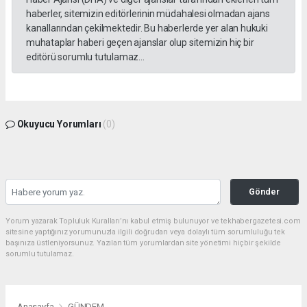
haberler, sitemizin editörlerinin müdahalesi olmadan ajans
kanallarından çekilmektedir. Bu haberlerde yer alan hukuki
muhataplar haberi geçen ajanslar olup sitemizin hiç bir
editörü sorumlu tutulamaz...
Okuyucu Yorumları
(0)
Gönder
Yorum yazarak Topluluk Kuralları’nı kabul etmiş bulunuyor ve tekhabergazetesi.com
sitesine yaptığınız yorumunuzla ilgili doğrudan veya dolaylı tüm sorumluluğu tek
başınıza üstleniyorsunuz. Yazılan tüm yorumlardan site yönetimi hiçbir şekilde
sorumlu tutulamaz.
Anasayfa
GÜNDEM