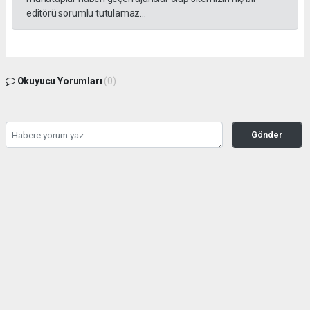
editörü sorumlu tutulamaz...
Okuyucu Yorumları
(0)
Gönder
Yorum yazarak Topluluk Kuralları’nı kabul etmiş bulunuyor ve tekhabergazetesi.com
sitesine yaptığınız yorumunuzla ilgili doğrudan veya dolaylı tüm sorumluluğu tek
başınıza üstleniyorsunuz. Yazılan tüm yorumlardan site yönetimi hiçbir şekilde
sorumlu tutulamaz.
haber paketi
haber scripti
haber yazılımı
Tüm hakları saklı tutulmaktadır.Copyright 2026©
Haber Yazılımı:
Web Aksiyon ®