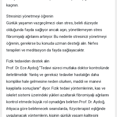
kaçının.
Stresinizi yönetmeyi öğrenin
Günlük yaşamın vazgeçilmezi olan stres, belirli düzeyde
olduğunda fayda sağlıyor ancak aşırı, yönetilemeyen stres
fibromiyalji ağrılarını artırıyor. Bu nedenle stresinizi yönetmeyi
öğrenin, gerekirse bu konuda uzman desteği alın. Nefes
terapileri ve meditasyon da fayda sağlayacaktır.
Fizik tedaviden destek alın
Prof. Dr. Ece Aydoğ “Tedavi süreci mutlaka doktor kontrolünde
ilerletilmelidir. Yanlış ve gereksiz tedaviler hastalığın daha
komplike hale gelmesine neden olurken, maddi ve manevi
kayıplarla sonuçlanır” diyor. Fizik tedavi yöntemlerinin, kas ve
iskelet sistemi üzerindeki yükleri azaltarak fibromiyalji ağrılarını
kontrol etmede büyük rol oynadığını belirten Prof. Dr. Aydoğ,
ihtiyaca göre belirlenecek seanslarda, fizyoterapist eşliğinde
uygulanacak yöntemlerin, kişinin günlük yaşam kalitesini