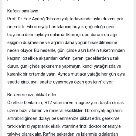
Kafeini sınırlayın
Prof. Dr. Ece Aydoğ “Fibromiyalji tedavisinde uyku düzeni çok
önemlidir. Fibromiyalji hastalarının büyük çoğunluğu gece
boyunca derin uykuya dalamadıkları için, bu durum da ağrı
eşiğinin düşmesine ve ağrının daha yoğun hissedilmesine
neden oluyor. Bu nedenle, gün içinde aşırı kafein tüketiminden
kaçının, özellikle akşamları kafein içeren içeceklerden uzak
durun, gün içinde şekerleme yapmayın, kendi yatağınızda ve
karanlık bir ortamda yatın. Ayrıca mutlaka yatağa her gün aynı
saatte girip, aynı saatte uyanmaya özen gösterin” diyor.
Beslenmenize dikkat edin
Özellikle D vitamini, B12 vitamini ve magnezyum başta olmak
üzere bazı vitamin ve mineral eksiklikleri fibromiyalji ağrılarını
artırabildiğinden dolayı, beslenmenize dikkat edin, gerekirse
tetkiklerinizi yaptırarak eksik vitaminlerinizi doktor önerisiyle
takviye olarak alın. Rafine şekerden ve işlenmiş gıdalardan