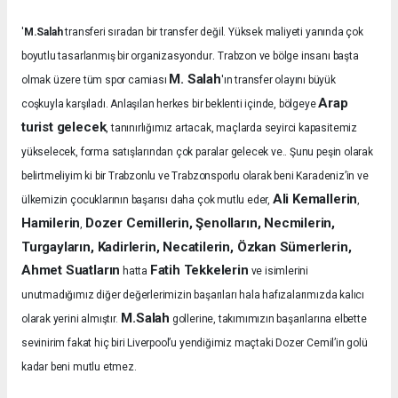
'
M.Salah
transferi sıradan bir transfer değil. Yüksek maliyeti yanında çok
.
boyutlu tasarlanmış bir organizasyondur
Trabzon ve bölge insanı başta
M. Salah
olmak üzere tüm spor camiası
'ın transfer olayını büyük
Arap
coşkuyla karşıladı.
Anlaşılan herkes bir beklenti içinde, bölgeye
turist gelecek
, tanınırlığımız artacak, maçlarda seyirci kapasitemiz
yükselecek, forma satışlarından çok paralar gelecek ve.. Şunu peşin olarak
belirtmeliyim ki bir Trabzonlu ve Trabzonsporlu olarak beni Karadeniz’in ve
Ali Kemallerin
ülkemizin çocuklarının başarısı daha çok mutlu eder,
,
Hamilerin
Dozer Cemillerin, Şenolların, Necmilerin,
,
Turgayların, Kadirlerin, Necatilerin, Özkan Sümerlerin,
Ahmet Suatların
Fatih Tekkelerin
hatta
ve isimlerini
unutmadığımız diğer değerlerimizin başarıları hala hafızalarımızda kalıcı
M.Salah
olarak yerini almıştır.
gollerine, takımımızın başarılarına elbette
sevinirim fakat hiç biri Liverpool’u yendiğimiz maçtaki Dozer Cemil’in golü
kadar beni mutlu etmez.