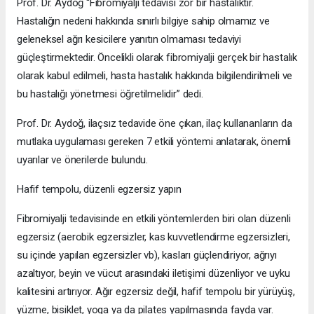
Prof. Dr. Aydoğ “Fibromiyalji tedavisi zor bir hastalıktır.
Hastalığın nedeni hakkında sınırlı bilgiye sahip olmamız ve
geleneksel ağrı kesicilere yanıtın olmaması tedaviyi
güçleştirmektedir. Öncelikli olarak fibromiyalji gerçek bir hastalık
olarak kabul edilmeli, hasta hastalık hakkında bilgilendirilmeli ve
bu hastalığı yönetmesi öğretilmelidir” dedi.
Prof. Dr. Aydoğ, ilaçsız tedavide öne çıkan, ilaç kullananların da
mutlaka uygulaması gereken 7 etkili yöntemi anlatarak, önemli
uyarılar ve önerilerde bulundu.
Hafif tempolu, düzenli egzersiz yapın
Fibromiyalji tedavisinde en etkili yöntemlerden biri olan düzenli
egzersiz (aerobik egzersizler, kas kuvvetlendirme egzersizleri,
su içinde yapılan egzersizler vb), kasları güçlendiriyor, ağrıyı
azaltıyor, beyin ve vücut arasındaki iletişimi düzenliyor ve uyku
kalitesini artırıyor. Ağır egzersiz değil, hafif tempolu bir yürüyüş,
yüzme, bisiklet, yoga ya da pilates yapılmasında fayda var.