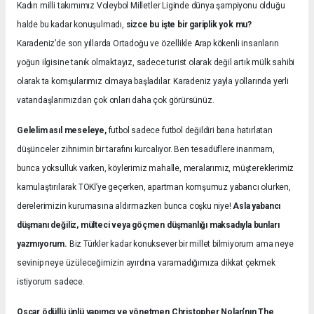
Kadın milli takımımız Voleybol Milletler Liginde dünya şampiyonu olduğu
halde bu kadar konuşulmadı,
sizce bu işte bir gariplik yok mu?
Karadeniz’de son yıllarda Ortadoğu ve özellikle Arap kökenli insanların
yoğun ilgisine tanık olmaktayız, sadece turist olarak değil artık mülk sahibi
olarak ta komşularımız olmaya başladılar. Karadeniz yayla yollarında yerli
vatandaşlarımızdan çok onları daha çok görürsünüz.
Gelelim asıl meseleye,
futbol sadece futbol değildiri bana hatırlatan
düşünceler zihnimin bir tarafını kurcalıyor. Ben tesadüflere inanmam,
bunca yoksulluk varken, köylerimiz mahalle, meralarımız, müştereklerimiz
kamulaştırılarak TOKİ’ye geçerken, apartman komşumuz yabancı olurken,
derelerimizin kurumasına aldırmazken bunca coşku niye!
Asla yabancı
düşmanı değiliz, mülteci veya göçmen düşmanlığı maksadıyla bunları
yazmıyorum.
Biz Türkler kadar konuksever bir millet bilmiyorum ama neye
sevinip neye üzüleceğimizin ayırdına varamadığımıza dikkat çekmek
istiyorum sadece.
Oscar ödüllü ünlü yapımcı ve yönetmen Christopher Nolan’nın The