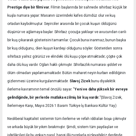
Prestige diye bir filmi var.
Filmin başlarında bir sahnede sihirbaz küçük bir
kuşla numara yapar: Masanın üzerindeki kafes dümdüz olur ve kuş
ortadan kaybolmuştur. Seyirciler arasında bir çocuk kuşun öldüğünü
düşünür ve ağlamaya başlar. Sihirbaz çocuğa yaklaşır ve avucundan canlı
bir kuş çıkararak gösterisini tamamlar. Çocuk buna inanmaz; bunun başka
bir kuş olduğunu, ölen kuşun kardeşi olduğunu söyler. Gösteriden sonra
sihirbazı yalnız görürüz ve elindeki ölü kuşu çöpe atmaktadır; çöpte çok
daha ölü kuş vardır. Oğlan haklı çıkmıştır. Sihirbazlık numarası şiddet ve
ölüm olmadan yapılamamaktadır. Bütün maharet neyin kurban edildiğinin
gizlenmesi üzerine kurgulanmaktadır.
Slavoj Zizek
bunu diyalektik
ilerleme kavramının temel öncülü sayar. “
Yeni ve daha yüksek bir evreye
gelindiğinde, bir yerlerde mutlaka ezilmiş bir kuş vardır.
”(Slavoj Zizek,
İlerlemeye Karşı, Mayıs 2026 1.Basım Türkiye İş Bankası Kültür Yay.)
Neoliberal kapitalist sistemin tüm ilerleme ve refah iddiaları boşa çıkmıştır
ve arkada büyük bir yıkım bırakmıştır. Şimdi, sistem tüm paydaşları ve
işbirlikçileri ile bu enkazı nasıl, hangi illüzyonlarla gizleyebiliriz derdinde.