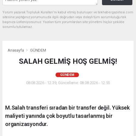
Yorum yazarak Topluluk Kuralları’nı kabul etmiş bulunuyor ve tekhabergazetesi.com
sitesine yaptığınız yorumunuzla ilgili doğrudan veya dolaylı tüm sorumluluğu tek
başınıza üstleniyorsunuz. Yazılan tüm yorumlardan site yönetimi hiçbir şekilde
sorumlu tutulamaz.
Anasayfa
GÜNDEM
SALAH GELMİŞ HOŞ GELMİŞ!
GÜNDEM
08.08.2026 - 12:39, Güncelleme: 08.08.2026 - 12:55
M.Salah transferi sıradan bir transfer değil. Yüksek
maliyeti yanında çok boyutlu tasarlanmış bir
organizasyondur.