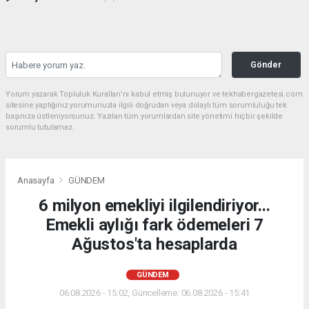
Gönder
Yorum yazarak Topluluk Kuralları’nı kabul etmiş bulunuyor ve tekhabergazetesi.com
sitesine yaptığınız yorumunuzla ilgili doğrudan veya dolaylı tüm sorumluluğu tek
başınıza üstleniyorsunuz. Yazılan tüm yorumlardan site yönetimi hiçbir şekilde
sorumlu tutulamaz.
Anasayfa
GÜNDEM
6 milyon emekliyi ilgilendiriyor...
Emekli aylığı fark ödemeleri 7
Ağustos'ta hesaplarda
GÜNDEM
06.08.2026 - 15:02, Güncelleme: 06.08.2026 - 15:41