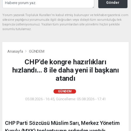
Gönder
Yorum yazarak Topluluk Kuralları’nı kabul etmiş bulunuyor ve tekhabergazetesi.com
sitesine yaptığınız yorumunuzla ilgili doğrudan veya dolaylı tüm sorumluluğu tek
başınıza üstleniyorsunuz. Yazılan tüm yorumlardan site yönetimi hiçbir şekilde
sorumlu tutulamaz.
Anasayfa
GÜNDEM
CHP'de kongre hazırlıkları
hızlandı... 8 ile daha yeni il başkanı
atandı
GÜNDEM
05.08.2026 - 16:45, Güncelleme: 05.08.2026 - 17:41
CHP Parti Sözcüsü Müslim Sarı, Merkez Yönetim
Kurulu (MYK) toplantısının ardından yaptığı