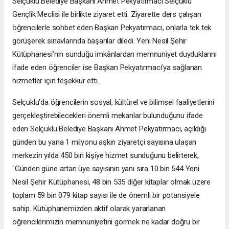
Selçuklu Belediye Başkanı Ahmet Pekyatırmacı Selçuklu
Gençlik Meclisi ile birlikte ziyaret etti. Ziyarette ders çalışan
öğrencilerle sohbet eden Başkan Pekyatırmacı, onlarla tek tek
görüşerek sınavlarında başarılar diledi. Yeni Nesil Şehir
Kütüphanesi’nin sunduğu imkânlardan memnuniyet duyduklarını
ifade eden öğrenciler ise Başkan Pekyatırmacı’ya sağlanan
hizmetler için teşekkür etti.
Selçuklu’da öğrencilerin sosyal, kültürel ve bilimsel faaliyetlerini
gerçekleştirebilecekleri önemli mekanlar bulunduğunu ifade
eden Selçuklu Belediye Başkanı Ahmet Pekyatırmacı, açıldığı
günden bu yana 1 milyonu aşkın ziyaretçi sayısına ulaşan
merkezin yılda 450 bin kişiye hizmet sunduğunu belirterek,
"Günden güne artan üye sayısının yanı sıra 10 bin 544 Yeni
Nesil Şehir Kütüphanesi, 48 bin 535 diğer kitaplar olmak üzere
toplam 59 bin 079 kitap sayısı ile de önemli bir potansiyele
sahip. Kütüphanemizden aktif olarak yararlanan
öğrencilerimizin memnuniyetini görmek ne kadar doğru bir