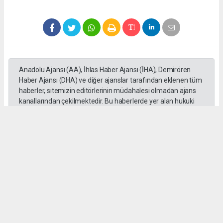
Anadolu Ajansı (AA), İhlas Haber Ajansı (İHA), Demirören
Haber Ajansı (DHA) ve diğer ajanslar tarafından eklenen tüm
haberler, sitemizin editörlerinin müdahalesi olmadan ajans
kanallarından çekilmektedir. Bu haberlerde yer alan hukuki
muhataplar haberi geçen ajanslar olup sitemizin hiç bir
editörü sorumlu tutulamaz...
Okuyucu Yorumları
(0)
Gönder