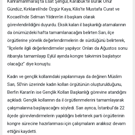
Kahramanmaraş'ta Esat Şengül, Karabük'te Burak Onur
Gündüz, Kırklareli'nde Özgür Kaya, Kilis'te Mustafa Curat ve
Kocaeli'nde Selman Yıldırım'ın il başkanı olarak
görevlendirildiğini duyurdu. Eksik kalan il başkanlığı atamalarının
da önümüzdeki hafta tamamlanacağını belirten Sarı, ilçe
örgütlerine yönelik değerlendirmelerin de sürdüğünü belirterek,
"İlçelerle ilgili değerlendirmeler yapılıyor. Onları da Ağustos sonu
itibarıyla tamamlayıp Eylül ayında kongre takvimini başlatıyor
olacağız" diye konuştu.
Kadın ve gençlik kollarındaki yapılanmaya da değinen Müslim
Sarı, 50'nin üzerinde kadın kolları örgütünün oluşturulduğunu,
Berfin Karan'ın ise Gençlik Kolları Başkanlığı görevine atandığını
açıkladı. Gençlik kollarının da il örgütlenmelerini tamamlayarak
çalışmalarına başlayacağını söyledi. Sarı ayrıca, İstanbul'da 22
ilçede görevlendirmelerin yapıldığını belirterek parti örgütlerinin
kongre sürecine hazırlanması için çalışmaların aralıksız devam
ettiğini kaydetti.