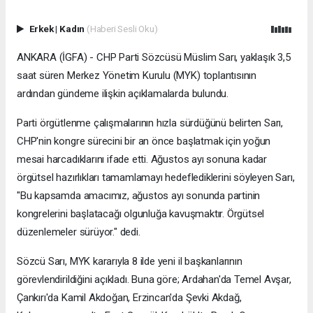
Erkek
|
Kadın
(Haberi Sesli Oku)
ANKARA (İGFA) - CHP Parti Sözcüsü Müslim Sarı, yaklaşık 3,5
saat süren Merkez Yönetim Kurulu (MYK) toplantısının
ardından gündeme ilişkin açıklamalarda bulundu.
Parti örgütlenme çalışmalarının hızla sürdüğünü belirten Sarı,
CHP'nin kongre sürecini bir an önce başlatmak için yoğun
mesai harcadıklarını ifade etti. Ağustos ayı sonuna kadar
örgütsel hazırlıkları tamamlamayı hedeflediklerini söyleyen Sarı,
"Bu kapsamda amacımız, ağustos ayı sonunda partinin
kongrelerini başlatacağı olgunluğa kavuşmaktır. Örgütsel
düzenlemeler sürüyor." dedi.
Sözcü Sarı, MYK kararıyla 8 ilde yeni il başkanlarının
görevlendirildiğini açıkladı. Buna göre; Ardahan'da Temel Avşar,
Çankırı'da Kamil Akdoğan, Erzincan'da Şevki Akdağ,