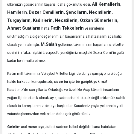
Ali Kemallerin
ülkemizin çocuklarının başarısı daha çok mutlu eder,
,
Hamilerin
Dozer Cemillerin, Şenolların, Necmilerin,
,
Turgayların, Kadirlerin, Necatilerin, Özkan Sümerlerin,
Ahmet Suatların
Fatih Tekkelerin
hatta
ve isimlerini
unutmadığımız diğer değerlerimizin başarıları hala hafızalarımızda kalıcı
M.Salah
olarak yerini almıştır.
gollerine, takımımızın başarılarına elbette
sevinirim fakat hiç biri Liverpool’u yendiğimiz maçtaki Dozer Cemil’in golü
kadar beni mutlu etmez.
Kadın milli takımımız Voleybol Milletler Liginde dünya şampiyonu olduğu
halde bu kadar konuşulmadı,
sizce bu işte bir gariplik yok mu?
Karadeniz’de son yıllarda Ortadoğu ve özellikle Arap kökenli insanların
yoğun ilgisine tanık olmaktayız, sadece turist olarak değil artık mülk sahibi
olarak ta komşularımız olmaya başladılar. Karadeniz yayla yollarında yerli
vatandaşlarımızdan çok onları daha çok görürsünüz.
Gelelim asıl meseleye,
futbol sadece futbol değildiri bana hatırlatan