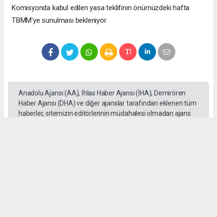
Komisyonda kabul edilen yasa teklifinin önümüzdeki hafta
TBMM’ye sunulması bekleniyor.
Anadolu Ajansı (AA), İhlas Haber Ajansı (İHA), Demirören
Haber Ajansı (DHA) ve diğer ajanslar tarafından eklenen tüm
haberler, sitemizin editörlerinin müdahalesi olmadan ajans
kanallarından çekilmektedir. Bu haberlerde yer alan hukuki
muhataplar haberi geçen ajanslar olup sitemizin hiç bir
editörü sorumlu tutulamaz...
Okuyucu Yorumları
(0)