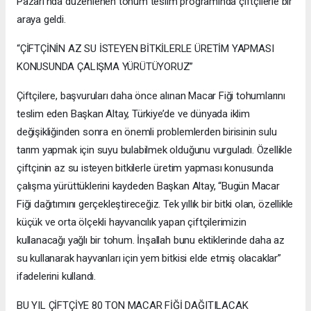
Pazarı’nda düzenlenen tohum teslim programında çiftçilerle bir
araya geldi.
“ÇİFTÇİNİN AZ SU İSTEYEN BİTKİLERLE ÜRETİM YAPMASI
KONUSUNDA ÇALIŞMA YÜRÜTÜYORUZ”
Çiftçilere, başvuruları daha önce alınan Macar Fiği tohumlarını
teslim eden Başkan Altay, Türkiye’de ve dünyada iklim
değişikliğinden sonra en önemli problemlerden birisinin sulu
tarım yapmak için suyu bulabilmek olduğunu vurguladı. Özellikle
çiftçinin az su isteyen bitkilerle üretim yapması konusunda
çalışma yürüttüklerini kaydeden Başkan Altay, “Bugün Macar
Fiği dağıtımını gerçekleştireceğiz. Tek yıllık bir bitki olan, özellikle
küçük ve orta ölçekli hayvancılık yapan çiftçilerimizin
kullanacağı yağlı bir tohum. İnşallah bunu ektiklerinde daha az
su kullanarak hayvanları için yem bitkisi elde etmiş olacaklar”
ifadelerini kullandı.
BU YIL ÇİFTÇİYE 80 TON MACAR FİĞİ DAĞITILACAK