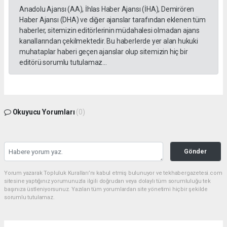
Anadolu Ajansı (AA), İhlas Haber Ajansı (İHA), Demirören
Haber Ajansı (DHA) ve diğer ajanslar tarafından eklenen tüm
haberler, sitemizin editörlerinin müdahalesi olmadan ajans
kanallarından çekilmektedir. Bu haberlerde yer alan hukuki
muhataplar haberi geçen ajanslar olup sitemizin hiç bir
editörü sorumlu tutulamaz...
Okuyucu Yorumları
(0)
Gönder
Yorum yazarak Topluluk Kuralları’nı kabul etmiş bulunuyor ve tekhabergazetesi.com
sitesine yaptığınız yorumunuzla ilgili doğrudan veya dolaylı tüm sorumluluğu tek
başınıza üstleniyorsunuz. Yazılan tüm yorumlardan site yönetimi hiçbir şekilde
sorumlu tutulamaz.