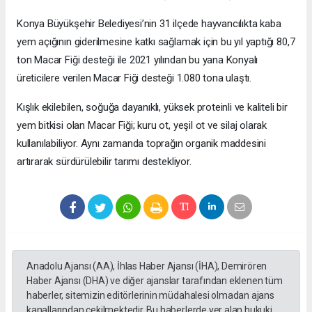
Konya Büyükşehir Belediyesi’nin 31 ilçede hayvancılıkta kaba
yem açığının giderilmesine katkı sağlamak için bu yıl yaptığı 80,7
ton Macar Fiği desteği ile 2021 yılından bu yana Konyalı
üreticilere verilen Macar Fiği desteği 1.080 tona ulaştı.
Kışlık ekilebilen, soğuğa dayanıklı, yüksek proteinli ve kaliteli bir
yem bitkisi olan Macar Fiği; kuru ot, yeşil ot ve silaj olarak
kullanılabiliyor. Aynı zamanda toprağın organik maddesini
artırarak sürdürülebilir tarımı destekliyor.
Anadolu Ajansı (AA), İhlas Haber Ajansı (İHA), Demirören
Haber Ajansı (DHA) ve diğer ajanslar tarafından eklenen tüm
haberler, sitemizin editörlerinin müdahalesi olmadan ajans
kanallarından çekilmektedir. Bu haberlerde yer alan hukuki