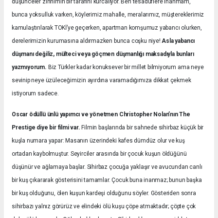
düşünceler zihnimin bir tarafını kurcalıyor. Ben tesadüflere inanmam,
bunca yoksulluk varken, köylerimiz mahalle, meralarımız, müştereklerimiz
kamulaştırılarak TOKİ’ye geçerken, apartman komşumuz yabancı olurken,
derelerimizin kurumasına aldırmazken bunca coşku niye!
Asla yabancı
düşmanı değiliz, mülteci veya göçmen düşmanlığı maksadıyla bunları
yazmıyorum.
Biz Türkler kadar konuksever bir millet bilmiyorum ama neye
sevinip neye üzüleceğimizin ayırdına varamadığımıza dikkat çekmek
istiyorum sadece.
Oscar ödüllü ünlü yapımcı ve yönetmen Christopher Nolan’nın The
Prestige diye bir filmi var.
Filmin başlarında bir sahnede sihirbaz küçük bir
kuşla numara yapar: Masanın üzerindeki kafes dümdüz olur ve kuş
ortadan kaybolmuştur. Seyirciler arasında bir çocuk kuşun öldüğünü
düşünür ve ağlamaya başlar. Sihirbaz çocuğa yaklaşır ve avucundan canlı
bir kuş çıkararak gösterisini tamamlar. Çocuk buna inanmaz; bunun başka
bir kuş olduğunu, ölen kuşun kardeşi olduğunu söyler. Gösteriden sonra
sihirbazı yalnız görürüz ve elindeki ölü kuşu çöpe atmaktadır; çöpte çok