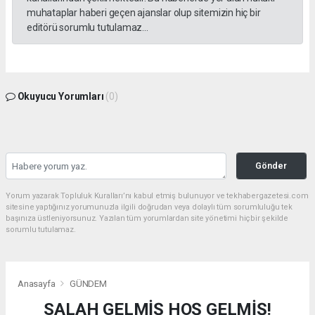
muhataplar haberi geçen ajanslar olup sitemizin hiç bir
editörü sorumlu tutulamaz...
Okuyucu Yorumları
(0)
Gönder
Yorum yazarak Topluluk Kuralları’nı kabul etmiş bulunuyor ve tekhabergazetesi.com
sitesine yaptığınız yorumunuzla ilgili doğrudan veya dolaylı tüm sorumluluğu tek
başınıza üstleniyorsunuz. Yazılan tüm yorumlardan site yönetimi hiçbir şekilde
sorumlu tutulamaz.
Anasayfa
GÜNDEM
SALAH GELMİŞ HOŞ GELMİŞ!