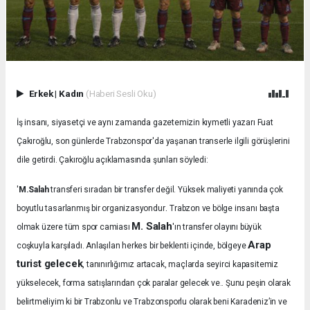
Erkek
|
Kadın
(Haberi Sesli Oku)
İş insanı, siyasetçi ve aynı zamanda gazetemizin kıymetli yazarı Fuat
Çakıroğlu, son günlerde Trabzonspor'da yaşanan transerle ilgili görüşlerini
dile getirdi. Çakıroğlu açıklamasında şunları söyledi:
'
M.Salah
transferi sıradan bir transfer değil. Yüksek maliyeti yanında çok
.
boyutlu tasarlanmış bir organizasyondur
Trabzon ve bölge insanı başta
M. Salah
olmak üzere tüm spor camiası
'ın transfer olayını büyük
Arap
coşkuyla karşıladı.
Anlaşılan herkes bir beklenti içinde, bölgeye
turist gelecek
, tanınırlığımız artacak, maçlarda seyirci kapasitemiz
yükselecek, forma satışlarından çok paralar gelecek ve.. Şunu peşin olarak
belirtmeliyim ki bir Trabzonlu ve Trabzonsporlu olarak beni Karadeniz’in ve