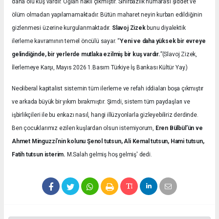
daha ölü kuş vardır. Oğlan haklı çıkmıştır. Sihirbazlık numarası şiddet ve
ölüm olmadan yapılamamaktadır. Bütün maharet neyin kurban edildiğinin
gizlenmesi üzerine kurgulanmaktadır.
Slavoj Zizek
bunu diyalektik
ilerleme kavramının temel öncülü sayar. “
Yeni ve daha yüksek bir evreye
gelindiğinde, bir yerlerde mutlaka ezilmiş bir kuş vardır.
”(Slavoj Zizek,
İlerlemeye Karşı, Mayıs 2026 1.Basım Türkiye İş Bankası Kültür Yay.)
Neoliberal kapitalist sistemin tüm ilerleme ve refah iddiaları boşa çıkmıştır
ve arkada büyük bir yıkım bırakmıştır. Şimdi, sistem tüm paydaşları ve
işbirlikçileri ile bu enkazı nasıl, hangi illüzyonlarla gizleyebiliriz derdinde.
Ben çocuklarımız ezilen kuşlardan olsun istemiyorum,
Eren Bülbül’ün ve
Ahmet Minguzzi’nin kolunu Şenol tutsun, Ali Kemal tutsun, Hami tutsun,
Fatih tutsun isterim.
M.Salah gelmiş hoş gelmiş' dedi.