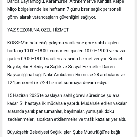
Darıca Bayramoğlu, Karamürsel Altınkemer ve Kandıra Kerpe
Miço bölgelerinde ise haftanın 7 günü birer sağlık personeli
görev alarak vatandaşların güvenliğini sağlıyor.
YAZ SEZONUNA ÖZEL HİZMET
KOSKEM’in belirlediği çalışma saatlerine göre sahil ekipleri
hafta içi 10.00–18.00, cumartesi günleri 10.00–19.00 ve pazar
günleri 09.00–18.00 saatleri arasında hizmet veriyor. Kocaeli
Büyükşehir Belediyesi Sağlık ve Sosyal Hizmetler Dairesi
Başkanlığı’na bağlı Nakil Ambulansı Birimi ise 28 ambulans ve
124 personel ile 7/24 hizmet sunmaya devam ediyor.
15 Haziran 2025’te başlayan sahil görevi süresince şu ana
kadar 51 hastaya ilk müdahale yapıldı. Müdahale edilen vakalar
arasında yanık pansumanları, bayılmalar, yumuşak doku
zedelenmeleri, sıcaktan etkilenmeler ve trafik kazaları yer aldı.
Büyükşehir Belediyesi Sağlık İşleri Şube Müdürlüğü’ne bağlı