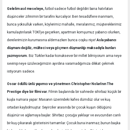
Gelelim asıl meseleye,
futbol sadece futbol değildiri bana hatırlatan
düşünceler zihnimin bir tarafını kurcalıyor. Ben tesadüflere inanmam,
bunca yoksulluk varken, köylerimiz mahalle, meralarımız, müştereklerimiz
kamulaştırılarak TOKİ’ye geçerken, apartman komşumuz yabancı olurken,
derelerimizin kurumasına aldırmazken bunca coşku niye!
Asla yabancı
düşmanı değiliz, mülteci veya göçmen düşmanlığı maksadıyla bunları
yazmıyorum.
Biz Türkler kadar konuksever bir millet bilmiyorum ama neye
sevinip neye üzüleceğimizin ayırdına varamadığımıza dikkat çekmek
istiyorum sadece.
Oscar ödüllü ünlü yapımcı ve yönetmen Christopher Nolan’nın The
Prestige diye bir filmi var.
Filmin başlarında bir sahnede sihirbaz küçük bir
kuşla numara yapar: Masanın üzerindeki kafes dümdüz olur ve kuş
ortadan kaybolmuştur. Seyirciler arasında bir çocuk kuşun öldüğünü
düşünür ve ağlamaya başlar. Sihirbaz çocuğa yaklaşır ve avucundan canlı
bir kuş çıkararak gösterisini tamamlar. Çocuk buna inanmaz; bunun başka