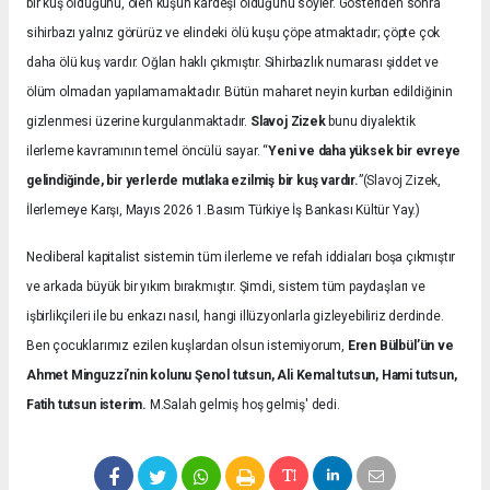
bir kuş olduğunu, ölen kuşun kardeşi olduğunu söyler. Gösteriden sonra
sihirbazı yalnız görürüz ve elindeki ölü kuşu çöpe atmaktadır; çöpte çok
daha ölü kuş vardır. Oğlan haklı çıkmıştır. Sihirbazlık numarası şiddet ve
ölüm olmadan yapılamamaktadır. Bütün maharet neyin kurban edildiğinin
gizlenmesi üzerine kurgulanmaktadır.
Slavoj Zizek
bunu diyalektik
ilerleme kavramının temel öncülü sayar. “
Yeni ve daha yüksek bir evreye
gelindiğinde, bir yerlerde mutlaka ezilmiş bir kuş vardır.
”(Slavoj Zizek,
İlerlemeye Karşı, Mayıs 2026 1.Basım Türkiye İş Bankası Kültür Yay.)
Neoliberal kapitalist sistemin tüm ilerleme ve refah iddiaları boşa çıkmıştır
ve arkada büyük bir yıkım bırakmıştır. Şimdi, sistem tüm paydaşları ve
işbirlikçileri ile bu enkazı nasıl, hangi illüzyonlarla gizleyebiliriz derdinde.
Ben çocuklarımız ezilen kuşlardan olsun istemiyorum,
Eren Bülbül’ün ve
Ahmet Minguzzi’nin kolunu Şenol tutsun, Ali Kemal tutsun, Hami tutsun,
Fatih tutsun isterim.
M.Salah gelmiş hoş gelmiş' dedi.