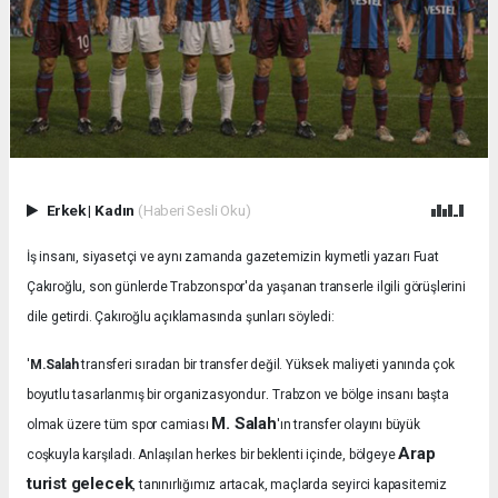
Erkek
|
Kadın
(Haberi Sesli Oku)
İş insanı, siyasetçi ve aynı zamanda gazetemizin kıymetli yazarı Fuat
Çakıroğlu, son günlerde Trabzonspor'da yaşanan transerle ilgili görüşlerini
dile getirdi. Çakıroğlu açıklamasında şunları söyledi:
'
M.Salah
transferi sıradan bir transfer değil. Yüksek maliyeti yanında çok
.
boyutlu tasarlanmış bir organizasyondur
Trabzon ve bölge insanı başta
M. Salah
olmak üzere tüm spor camiası
'ın transfer olayını büyük
Arap
coşkuyla karşıladı.
Anlaşılan herkes bir beklenti içinde, bölgeye
turist gelecek
, tanınırlığımız artacak, maçlarda seyirci kapasitemiz