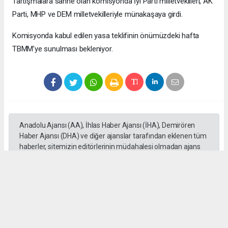
Tartışmalara sahne olan komisyonda İyi Parti milletvekilleri, AK
Parti, MHP ve DEM milletvekilleriyle münakaşaya girdi.
Komisyonda kabul edilen yasa teklifinin önümüzdeki hafta
TBMM’ye sunulması bekleniyor.
Anadolu Ajansı (AA), İhlas Haber Ajansı (İHA), Demirören
Haber Ajansı (DHA) ve diğer ajanslar tarafından eklenen tüm
haberler, sitemizin editörlerinin müdahalesi olmadan ajans
kanallarından çekilmektedir. Bu haberlerde yer alan hukuki
muhataplar haberi geçen ajanslar olup sitemizin hiç bir
editörü sorumlu tutulamaz...