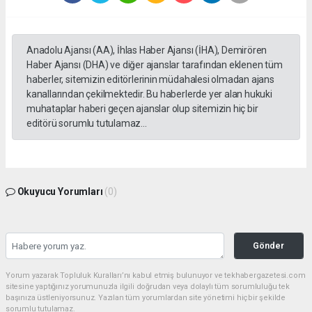
Anadolu Ajansı (AA), İhlas Haber Ajansı (İHA), Demirören
Haber Ajansı (DHA) ve diğer ajanslar tarafından eklenen tüm
haberler, sitemizin editörlerinin müdahalesi olmadan ajans
kanallarından çekilmektedir. Bu haberlerde yer alan hukuki
muhataplar haberi geçen ajanslar olup sitemizin hiç bir
editörü sorumlu tutulamaz...
Okuyucu Yorumları
(0)
Gönder
Yorum yazarak Topluluk Kuralları’nı kabul etmiş bulunuyor ve tekhabergazetesi.com
sitesine yaptığınız yorumunuzla ilgili doğrudan veya dolaylı tüm sorumluluğu tek
başınıza üstleniyorsunuz. Yazılan tüm yorumlardan site yönetimi hiçbir şekilde
sorumlu tutulamaz.