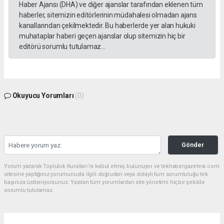
Haber Ajansı (DHA) ve diğer ajanslar tarafından eklenen tüm
haberler, sitemizin editörlerinin müdahalesi olmadan ajans
kanallarından çekilmektedir. Bu haberlerde yer alan hukuki
muhataplar haberi geçen ajanslar olup sitemizin hiç bir
editörü sorumlu tutulamaz...
Okuyucu Yorumları
(0)
Gönder
Yorum yazarak Topluluk Kuralları’nı kabul etmiş bulunuyor ve tekhabergazetesi.com
sitesine yaptığınız yorumunuzla ilgili doğrudan veya dolaylı tüm sorumluluğu tek
başınıza üstleniyorsunuz. Yazılan tüm yorumlardan site yönetimi hiçbir şekilde
sorumlu tutulamaz.