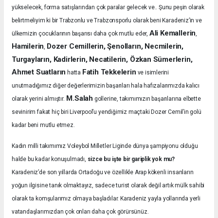
yükselecek, forma satışlarından çok paralar gelecek ve.. Şunu peşin olarak
belirtmeliyim ki bir Trabzonlu ve Trabzonsporlu olarak beni Karadeniz’in ve
Ali Kemallerin
ülkemizin çocuklarının başarısı daha çok mutlu eder,
,
Hamilerin
Dozer Cemillerin, Şenolların, Necmilerin,
,
Turgayların, Kadirlerin, Necatilerin, Özkan Sümerlerin,
Ahmet Suatların
Fatih Tekkelerin
hatta
ve isimlerini
unutmadığımız diğer değerlerimizin başarıları hala hafızalarımızda kalıcı
M.Salah
olarak yerini almıştır.
gollerine, takımımızın başarılarına elbette
sevinirim fakat hiç biri Liverpool’u yendiğimiz maçtaki Dozer Cemil’in golü
kadar beni mutlu etmez.
Kadın milli takımımız Voleybol Milletler Liginde dünya şampiyonu olduğu
halde bu kadar konuşulmadı,
sizce bu işte bir gariplik yok mu?
Karadeniz’de son yıllarda Ortadoğu ve özellikle Arap kökenli insanların
yoğun ilgisine tanık olmaktayız, sadece turist olarak değil artık mülk sahibi
olarak ta komşularımız olmaya başladılar. Karadeniz yayla yollarında yerli
vatandaşlarımızdan çok onları daha çok görürsünüz.