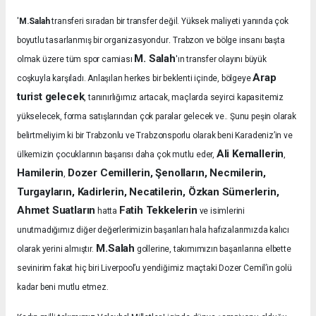
'
M.Salah
transferi sıradan bir transfer değil. Yüksek maliyeti yanında çok
.
boyutlu tasarlanmış bir organizasyondur
Trabzon ve bölge insanı başta
M. Salah
olmak üzere tüm spor camiası
'ın transfer olayını büyük
Arap
coşkuyla karşıladı.
Anlaşılan herkes bir beklenti içinde, bölgeye
turist gelecek
, tanınırlığımız artacak, maçlarda seyirci kapasitemiz
yükselecek, forma satışlarından çok paralar gelecek ve.. Şunu peşin olarak
belirtmeliyim ki bir Trabzonlu ve Trabzonsporlu olarak beni Karadeniz’in ve
Ali Kemallerin
ülkemizin çocuklarının başarısı daha çok mutlu eder,
,
Hamilerin
Dozer Cemillerin, Şenolların, Necmilerin,
,
Turgayların, Kadirlerin, Necatilerin, Özkan Sümerlerin,
Ahmet Suatların
Fatih Tekkelerin
hatta
ve isimlerini
unutmadığımız diğer değerlerimizin başarıları hala hafızalarımızda kalıcı
M.Salah
olarak yerini almıştır.
gollerine, takımımızın başarılarına elbette
sevinirim fakat hiç biri Liverpool’u yendiğimiz maçtaki Dozer Cemil’in golü
kadar beni mutlu etmez.