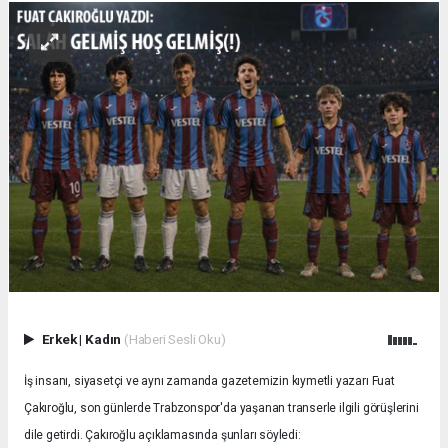
Erkek
|
Kadın
(Haberi Sesli Oku)
İş insanı, siyasetçi ve aynı zamanda gazetemizin kıymetli yazarı Fuat
Çakıroğlu, son günlerde Trabzonspor'da yaşanan transerle ilgili görüşlerini
dile getirdi. Çakıroğlu açıklamasında şunları söyledi: