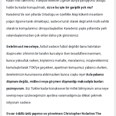
Kadın milli takımımız Voleybol Milletler Liginde dünya şampiyonu olduğu
halde bu kadar konuşulmadı,
sizce bu işte bir gariplik yok mu?
Karadeniz’de son yıllarda Ortadoğu ve özellikle Arap kökenli insanların
yoğun ilgisine tanık olmaktayız, sadece turist olarak değil artık mülk sahibi
olarak ta komşularımız olmaya başladılar. Karadeniz yayla yollarında yerli
vatandaşlarımızdan çok onları daha çok görürsünüz.
Gelelim asıl meseleye,
futbol sadece futbol değildiri bana hatırlatan
düşünceler zihnimin bir tarafını kurcalıyor. Ben tesadüflere inanmam,
bunca yoksulluk varken, köylerimiz mahalle, meralarımız, müştereklerimiz
kamulaştırılarak TOKİ’ye geçerken, apartman komşumuz yabancı olurken,
derelerimizin kurumasına aldırmazken bunca coşku niye!
Asla yabancı
düşmanı değiliz, mülteci veya göçmen düşmanlığı maksadıyla bunları
yazmıyorum.
Biz Türkler kadar konuksever bir millet bilmiyorum ama neye
sevinip neye üzüleceğimizin ayırdına varamadığımıza dikkat çekmek
istiyorum sadece.
Oscar ödüllü ünlü yapımcı ve yönetmen Christopher Nolan’nın The