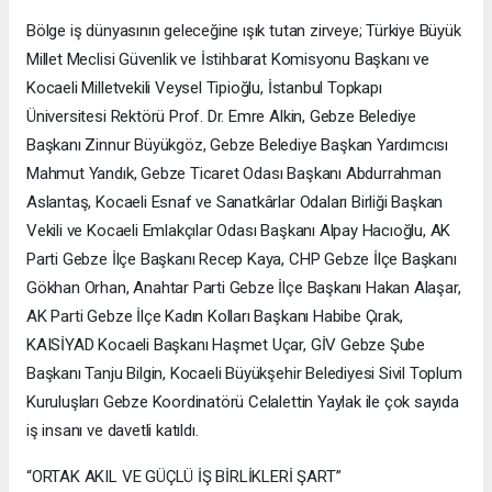
Bölge iş dünyasının geleceğine ışık tutan zirveye; Türkiye Büyük
Millet Meclisi Güvenlik ve İstihbarat Komisyonu Başkanı ve
Kocaeli Milletvekili Veysel Tipioğlu, İstanbul Topkapı
Üniversitesi Rektörü Prof. Dr. Emre Alkin, Gebze Belediye
Başkanı Zinnur Büyükgöz, Gebze Belediye Başkan Yardımcısı
Mahmut Yandık, Gebze Ticaret Odası Başkanı Abdurrahman
Aslantaş, Kocaeli Esnaf ve Sanatkârlar Odaları Birliği Başkan
Vekili ve Kocaeli Emlakçılar Odası Başkanı Alpay Hacıoğlu, AK
Parti Gebze İlçe Başkanı Recep Kaya, CHP Gebze İlçe Başkanı
Gökhan Orhan, Anahtar Parti Gebze İlçe Başkanı Hakan Alaşar,
AK Parti Gebze İlçe Kadın Kolları Başkanı Habibe Çırak,
KAISİYAD Kocaeli Başkanı Haşmet Uçar, GİV Gebze Şube
Başkanı Tanju Bilgin, Kocaeli Büyükşehir Belediyesi Sivil Toplum
Kuruluşları Gebze Koordinatörü Celalettin Yaylak ile çok sayıda
iş insanı ve davetli katıldı.
“ORTAK AKIL VE GÜÇLÜ İŞ BİRLİKLERİ ŞART”