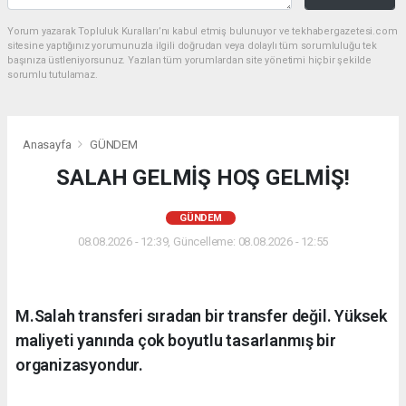
Yorum yazarak Topluluk Kuralları’nı kabul etmiş bulunuyor ve tekhabergazetesi.com
sitesine yaptığınız yorumunuzla ilgili doğrudan veya dolaylı tüm sorumluluğu tek
başınıza üstleniyorsunuz. Yazılan tüm yorumlardan site yönetimi hiçbir şekilde
sorumlu tutulamaz.
Anasayfa
GÜNDEM
SALAH GELMİŞ HOŞ GELMİŞ!
GÜNDEM
08.08.2026 - 12:39, Güncelleme: 08.08.2026 - 12:55
M.Salah transferi sıradan bir transfer değil. Yüksek
maliyeti yanında çok boyutlu tasarlanmış bir
organizasyondur.