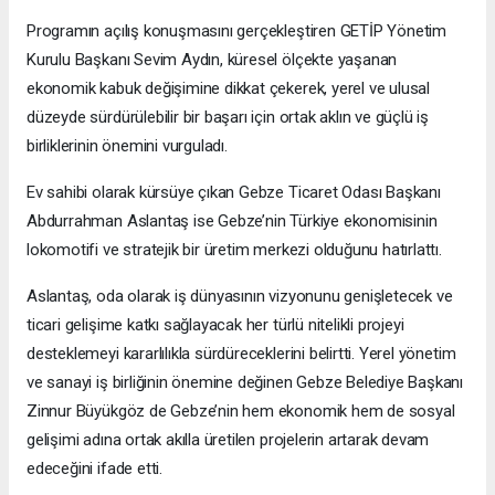
Programın açılış konuşmasını gerçekleştiren GETİP Yönetim
Kurulu Başkanı Sevim Aydın, küresel ölçekte yaşanan
ekonomik kabuk değişimine dikkat çekerek, yerel ve ulusal
düzeyde sürdürülebilir bir başarı için ortak aklın ve güçlü iş
birliklerinin önemini vurguladı.
Ev sahibi olarak kürsüye çıkan Gebze Ticaret Odası Başkanı
Abdurrahman Aslantaş ise Gebze’nin Türkiye ekonomisinin
lokomotifi ve stratejik bir üretim merkezi olduğunu hatırlattı.
Aslantaş, oda olarak iş dünyasının vizyonunu genişletecek ve
ticari gelişime katkı sağlayacak her türlü nitelikli projeyi
desteklemeyi kararlılıkla sürdüreceklerini belirtti. Yerel yönetim
ve sanayi iş birliğinin önemine değinen Gebze Belediye Başkanı
Zinnur Büyükgöz de Gebze’nin hem ekonomik hem de sosyal
gelişimi adına ortak akılla üretilen projelerin artarak devam
edeceğini ifade etti.