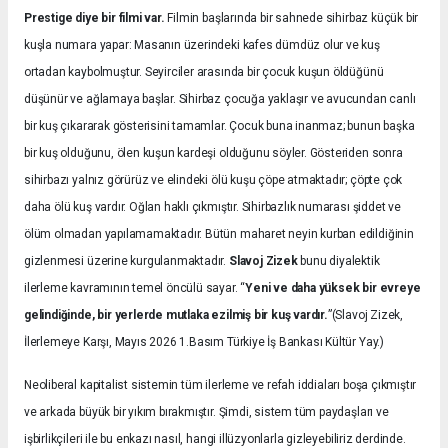
Prestige diye bir filmi var.
Filmin başlarında bir sahnede sihirbaz küçük bir
kuşla numara yapar: Masanın üzerindeki kafes dümdüz olur ve kuş
ortadan kaybolmuştur. Seyirciler arasında bir çocuk kuşun öldüğünü
düşünür ve ağlamaya başlar. Sihirbaz çocuğa yaklaşır ve avucundan canlı
bir kuş çıkararak gösterisini tamamlar. Çocuk buna inanmaz; bunun başka
bir kuş olduğunu, ölen kuşun kardeşi olduğunu söyler. Gösteriden sonra
sihirbazı yalnız görürüz ve elindeki ölü kuşu çöpe atmaktadır; çöpte çok
daha ölü kuş vardır. Oğlan haklı çıkmıştır. Sihirbazlık numarası şiddet ve
ölüm olmadan yapılamamaktadır. Bütün maharet neyin kurban edildiğinin
gizlenmesi üzerine kurgulanmaktadır.
Slavoj Zizek
bunu diyalektik
ilerleme kavramının temel öncülü sayar. “
Yeni ve daha yüksek bir evreye
gelindiğinde, bir yerlerde mutlaka ezilmiş bir kuş vardır.
”(Slavoj Zizek,
İlerlemeye Karşı, Mayıs 2026 1.Basım Türkiye İş Bankası Kültür Yay.)
Neoliberal kapitalist sistemin tüm ilerleme ve refah iddiaları boşa çıkmıştır
ve arkada büyük bir yıkım bırakmıştır. Şimdi, sistem tüm paydaşları ve
işbirlikçileri ile bu enkazı nasıl, hangi illüzyonlarla gizleyebiliriz derdinde.