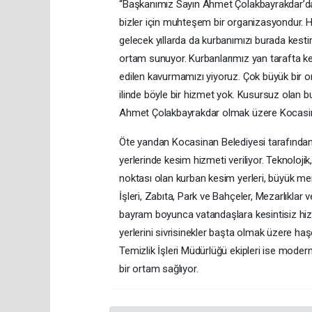
“Başkanımız Sayın Ahmet Çolakbayrakdar’dan
bizler için muhteşem bir organizasyondur. He
gelecek yıllarda da kurbanımızı burada kestir
ortam sunuyor. Kurbanlarımız yan tarafta kes
edilen kavurmamızı yiyoruz. Çok büyük bir 
ilinde böyle bir hizmet yok. Kusursuz olan
Ahmet Çolakbayrakdar olmak üzere Kocasinan
Öte yandan Kocasinan Belediyesi tarafından E
yerlerinde kesim hizmeti veriliyor. Teknolojik
noktası olan kurban kesim yerleri, büyük me
İşleri, Zabıta, Park ve Bahçeler, Mezarlıklar
bayram boyunca vatandaşlara kesintisiz hiz
yerlerini sivrisinekler başta olmak üzere ha
Temizlik İşleri Müdürlüğü ekipleri ise mode
bir ortam sağlıyor.