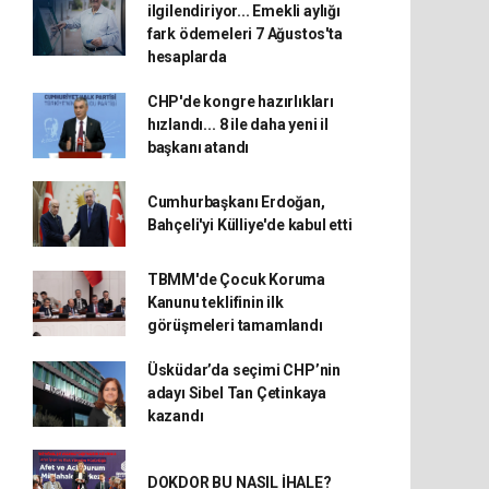
ilgilendiriyor... Emekli aylığı
fark ödemeleri 7 Ağustos'ta
hesaplarda
CHP'de kongre hazırlıkları
hızlandı... 8 ile daha yeni il
başkanı atandı
Cumhurbaşkanı Erdoğan,
Bahçeli'yi Külliye'de kabul etti
TBMM'de Çocuk Koruma
Kanunu teklifinin ilk
görüşmeleri tamamlandı
Üsküdar’da seçimi CHP’nin
adayı Sibel Tan Çetinkaya
kazandı
DOKDOR BU NASIL İHALE?