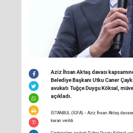
Aziz İhsan Aktaş davası kapsamınd
Belediye Başkanı Utku Caner Çaykar
avukatı Tuğçe Duygu Köksal, müve
açıkladı.
İSTANBUL (İGFA) - Aziz İhsan Aktaş davasın
kararı verildi.