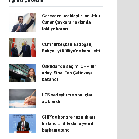
İlginizi Çekebilir
Görevden uzaklaştırılan Utku
Caner Çaykara hakkında
tahliye kararı
Cumhurbaşkanı Erdoğan,
Bahçeli'yi Külliye'de kabul etti
Üsküdar’da seçimi CHP’nin
adayı Sibel Tan Çetinkaya
kazandı
LGS yerleştirme sonuçları
açıklandı
CHP'de kongre hazırlıkları
hızlandı... 8 ile daha yeni il
başkanı atandı