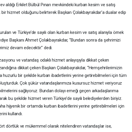
v aldığı Erkilet Bülbül Pınarı mevkiindeki kurban kesim ve satış
ük bir hizmet olduğunu belirterek Başkan Çolakbayrakdar’a dualar edip
ulan ve Türkiye’de sayılı olan kurban kesim ve satış alanıyla örnek
lediye Başkanı Ahmet Çolakbayrakdar, “Bundan sonra da şehrimizi
rimiz devam edecektir.” dedi.
izasyonu ve vatandaş odaklı hizmet anlayışıyla dikkat çeken
azandığına dikkat çeken Başkan Çolakbayrakdar, “Hemşehrilerimizin
 huzurlu bir şekilde kurban ibadetlerini yerine getirebilmeleri için tüm
ı oluşturduk. Çok şükür vatandaşlarımıza kusursuz hizmet veriyoruz
abilmelerini sağlıyoruz. Bundan dolayı emeği geçen arkadaşlarıma
ak bu şekilde hizmet veren Türkiye’de sayılı belediyelerden biriyiz.
a hijyenik bir ortamda kurban ibadetlerini yerine getirebilmeleri için
ini kullandı.
ört dörtlük ve mükemmel olarak nitelendiren vatandaşlar ise,