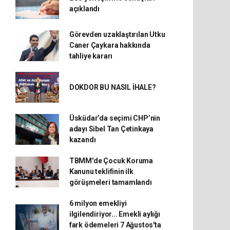
açıklandı
Görevden uzaklaştırılan Utku
Caner Çaykara hakkında
tahliye kararı
DOKDOR BU NASIL İHALE?
Üsküdar’da seçimi CHP’nin
adayı Sibel Tan Çetinkaya
kazandı
TBMM'de Çocuk Koruma
Kanunu teklifinin ilk
görüşmeleri tamamlandı
6 milyon emekliyi
ilgilendiriyor... Emekli aylığı
fark ödemeleri 7 Ağustos'ta