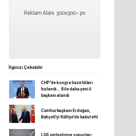
İlginizi Çekebilir
CHP'de kongre hazırlıkları
hızlandı... 8 ile daha yeni il
başkanı atandı
Cumhurbaşkanı Erdoğan,
Bahçeli'yi Külliye'de kabul etti
LGS yerleştirme sonuçları