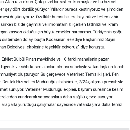
 Allah razı olsun. Çok güzel bir sistem kurmuşlar ve bu hizmet
r şey dört dörtlük yürüyor. Yıllardır burada kestiriyoruz ve şimdiden
meyi düşünüyoruz. Özellikle burası bizlere hijyenik ve tertemiz bir
ilirken biz de çayımızı ve limonatamızı içerken tatlımızı ve ikram
organizasyon olduğu için büyük emekler harcanmış. Türkiye’nin çoğu
 bu sistemden dolayı başta Kocasinan Belediye Başkanımız Sayın
 Belediyesi ekiplerine teşekkür ediyoruz.” diye konuştu.
rkilet Bülbül Pınarı mevkiinde ve 16 farklı mahallenin pazar
, hijyenik ve sıhhi kesim alanları olması sebebiyle vatandaşların tercih
mnuniyet oluşturuyor. Bu çerçevede Veteriner, Temizlik İşleri, Fen
 ve Destek Hizmetleri Müdürlüğü gibi birimler, 7/24 çalışma prensibiyle
met sunuyor. Veteriner Müdürlüğü ekipleri, bayram süresince kesim
şerelerden arındırarak vatandaşlara daha sağlıklı çevre sunuyor.
rn araçlarla yürüttüğü çalışmalar sayesinde vatandaşlara daha temiz