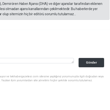
), Demirören Haber Ajansı (DHA) ve diğer ajanslar tarafından eklenen
lesi olmadan ajans kanallarından çekilmektedir. Bu haberlerde yer
 olup sitemizin hiç bir editörü sorumlu tutulamaz...
Gönder
nuyor ve tekhabergazetesi.com sitesine yaptığınız yorumunuzla ilgili doğrudan veya
. Yazılan tüm yorumlardan site yönetimi hiçbir şekilde sorumlu tutulamaz.