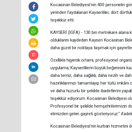
Kocasinan Belediyesi’nin 400 personelin göre
yerinden faydalanan Kayserililer, dört dörtl
teşekkür etti.
KAYSERİ (İGFA) - 130 bin metrekare alana kur
olduklarını kaydeden Kayseri Kocasinan Be
daha güzel bir noktaya taşımak için gayretle
Özellikle hijyenik ortamı, profesyonel organ
uygulama, Kayserililerin büyük beğenisini k
daha temiz, daha sağlıklı, daha nezih ve daha
hazırlıklarımızı tamamlayıp her türlü imkân
ve daha huzurlu bir şekilde ibadetlerini yap
teşekkür ediyorum. Kocasinan Belediyesi olar
Profesyonel bir şekilde hemşehrilerimizin dah
elimizden gelen gayreti gösteriyoruz.” ifadeler
Kocasinan Belediyesi’nin kurban hizmetini d