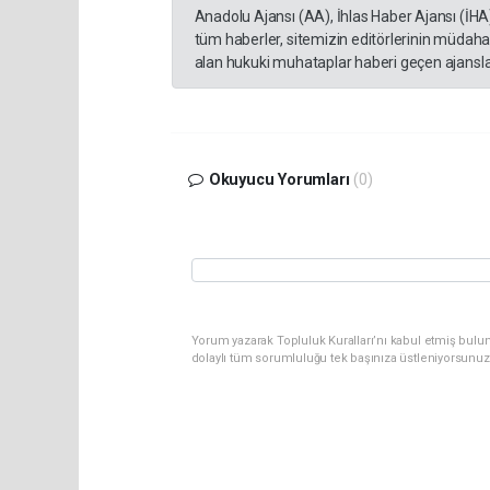
Anadolu Ajansı (AA), İhlas Haber Ajansı (İHA
tüm haberler, sitemizin editörlerinin müdaha
alan hukuki muhataplar haberi geçen ajanslar
Okuyucu Yorumları
(0)
Yorum yazarak Topluluk Kuralları’nı kabul etmiş bulu
dolaylı tüm sorumluluğu tek başınıza üstleniyorsunuz