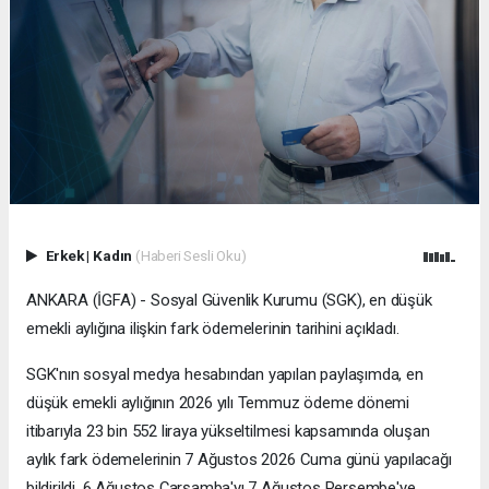
Erkek
|
Kadın
(Haberi Sesli Oku)
ANKARA (İGFA) - Sosyal Güvenlik Kurumu (SGK), en düşük
emekli aylığına ilişkin fark ödemelerinin tarihini açıkladı.
SGK'nın sosyal medya hesabından yapılan paylaşımda, en
düşük emekli aylığının 2026 yılı Temmuz ödeme dönemi
itibarıyla 23 bin 552 liraya yükseltilmesi kapsamında oluşan
aylık fark ödemelerinin 7 Ağustos 2026 Cuma günü yapılacağı
bildirildi. 6 Ağustos Çarşamba'yı 7 Ağustos Perşembe'ye