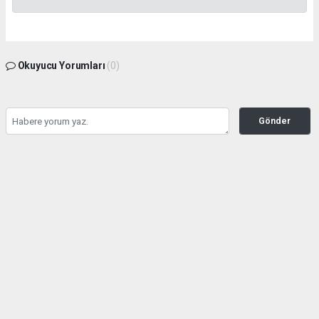
Okuyucu Yorumları
(0)
Gönder
Yorum yazarak Topluluk Kuralları’nı kabul etmiş bulunuyor ve tekhabergazetesi.com
sitesine yaptığınız yorumunuzla ilgili doğrudan veya dolaylı tüm sorumluluğu tek
başınıza üstleniyorsunuz. Yazılan tüm yorumlardan site yönetimi hiçbir şekilde
sorumlu tutulamaz.
haber paketi
haber scripti
haber yazılımı
Tüm hakları saklı tutulmaktadır.Copyright 2026©
Haber Yazılımı:
Web Aksiyon ®