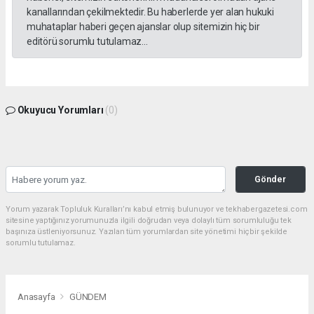
kanallarından çekilmektedir. Bu haberlerde yer alan hukuki
muhataplar haberi geçen ajanslar olup sitemizin hiç bir
editörü sorumlu tutulamaz...
Okuyucu Yorumları
(0)
Gönder
Yorum yazarak Topluluk Kuralları’nı kabul etmiş bulunuyor ve tekhabergazetesi.com
sitesine yaptığınız yorumunuzla ilgili doğrudan veya dolaylı tüm sorumluluğu tek
başınıza üstleniyorsunuz. Yazılan tüm yorumlardan site yönetimi hiçbir şekilde
sorumlu tutulamaz.
Anasayfa
GÜNDEM