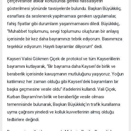
çerçevesinde atıklar konusunda gerekli hassasiyetin
gösterilmesi yönünde tavsiyelerde bulundu. Başkan Büyükkılıç,
esnaflara da seslenerek yapılmaması gereken uygulamalar,
fahiş fiyatlar gibi durumların yaşanmamasını diledi. Büyükkılıç,
“Muhabbet toplumunu, sevgi toplumunu oluşturan bir anlayış
içerisinde bir kez daha bayramınızı tebrik ediyorum. Basınımıza
teşekkür ediyorum. Hayırlı bayramlar diliyorum” dedi.
Kayseri Valisi Gökmen Çiçek de protokol ve tüm Kayserililerin
bayramını kutlayarak, “Bir bayrama daha Kayseri’de birlik ve
beraberlik içerisinde kavuşmanın mutluluğunu yaşıyoruz. Yoğun
katılımınız her zaman olduğu gibi Kayseri’deki bayramların bir
başka geçmesine vesile oldu” ifadelerini kullandı. Vali Çiçek,
Kurban Bayramı'nın birlik ve beraberliğe vesile olması
temennisinde bulunarak, Başkan Büyükkılıç'ın trafik kurallarına
uyma çağrısını yineledi ve kolluk kuvvetlerinin almış olduğu
tedbirlere değindi.