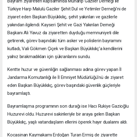
Bayram ziyaretleri kapsamında Muharip Gaziler Derneği ile
Türkiye Harp Malulü Gaziler Şehit Dul ve Yetimler Derneği’ni de
ziyaret eden Başkan Büyükkılıç, şehit yakınları ve gazilerle
yakından ilgilendi. Kayseri Şehit ve Gazi Yakınları Derneği
Başkanı Ali Yavuz da ziyaretten duyduğu memnuniyeti dile
getirerek, görev başındaki tüm asker ve polislerin bayramını
kutladı, Vali Gökmen Çiçek ve Başkan Büyükkılıç’a kendilerini
yalnız bırakmadıkları için şükranlarını sundu.
Kentte huzur ve güvenliğin sağlanması adına görev yapan İl
Jandarma Komutanlığı ile İl Emniyet Müdürlüğü’nü de ziyaret
eden Başkan Büyükkılıç, görev başındaki güvenlik güçleriyle
bayramlaştı.
Bayramlaşma programının son durağı ise Hacı Rukiye Gazioğlu
Huzurevi oldu. Huzurevi sakinleriyle bir araya gelen Başkan
Büyükkılıç, yaşlı vatandaşların ellerini öperek hayır dualarını aldı.
Kocasinan Kaymakamı Erdoğan Turan Ermiş de ziyarette