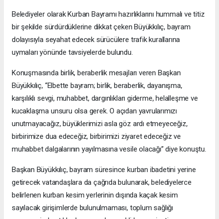
Belediyeler olarak Kurban Bayramı hazırlıklarını hummalı ve titiz
bir şekilde sürdürdüklerine dikkat çeken Büyükkılıç, bayram
dolayısıyla seyahat edecek sürücülere trafik kurallarına
uymaları yönünde tavsiyelerde bulundu.
Konuşmasında birlik, beraberlik mesajları veren Başkan
Büyükkılıç, “Elbette bayram; birlik, beraberlik, dayanışma,
karşılıklı sevgi, muhabbet, dargınlıkları giderme, helalleşme ve
kucaklaşma unsuru olsa gerek. O açıdan yavrularımızı
unutmayacağız, büyüklerimizi asla göz ardı etmeyeceğiz,
birbirimize dua edeceğiz, birbirimizi ziyaret edeceğiz ve
muhabbet dalgalarının yayılmasına vesile olacağı” diye konuştu.
Başkan Büyükkılıç, bayram süresince kurban ibadetini yerine
getirecek vatandaşlara da çağrıda bulunarak, belediyelerce
belirlenen kurban kesim yerlerinin dışında kaçak kesim
sayılacak girişimlerde bulunulmaması, toplum sağlığı