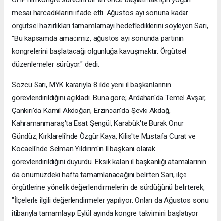
CHP'nin kongre sürecini bir an önce başlatmak için yoğun
mesai harcadıklarını ifade etti. Ağustos ayı sonuna kadar
örgütsel hazırlıkları tamamlamayı hedeflediklerini söyleyen Sarı,
"Bu kapsamda amacımız, ağustos ayı sonunda partinin
kongrelerini başlatacağı olgunluğa kavuşmaktır. Örgütsel
düzenlemeler sürüyor." dedi.
Sözcü Sarı, MYK kararıyla 8 ilde yeni il başkanlarının
görevlendirildiğini açıkladı. Buna göre; Ardahan'da Temel Avşar,
Çankırı'da Kamil Akdoğan, Erzincan'da Şevki Akdağ,
Kahramanmaraş'ta Esat Şengül, Karabük'te Burak Onur
Gündüz, Kırklareli'nde Özgür Kaya, Kilis'te Mustafa Curat ve
Kocaeli'nde Selman Yıldırım'ın il başkanı olarak
görevlendirildiğini duyurdu. Eksik kalan il başkanlığı atamalarının
da önümüzdeki hafta tamamlanacağını belirten Sarı, ilçe
örgütlerine yönelik değerlendirmelerin de sürdüğünü belirterek,
"İlçelerle ilgili değerlendirmeler yapılıyor. Onları da Ağustos sonu
itibarıyla tamamlayıp Eylül ayında kongre takvimini başlatıyor