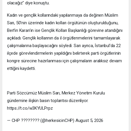
olacağız" diye konuştu.
Kadın ve gençlik kollarındaki yapılanmaya da değinen Müslim
Sarı, 50'nin üzerinde kadın kolları örgütünün oluşturulduğunu,
Berfin Karan'ın ise Gençlik Kolları Başkanlığı görevine atandığını
açıkladı. Gençlik kollarının da il örgütlenmelerini tamamlayarak
çalışmalarına başlayacağını söyledi. Sarı ayrıca, İstanbul'da 22
ilçede görevlendirmelerin yapıldığını belirterek parti örgütlerinin
kongre sürecine hazırlanması için çalışmaların aralıksız devam
ettiğini kaydetti.
Parti Sözcümüz Müslim Sarı, Merkez Yönetim Kurulu
gündemine ilişkin basın toplantısı düzenliyor.
https://t.co/w3KYULPrpz
— CHP ???????? (@herkesicinCHP) August 5, 2026