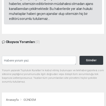
haberler, sitemizin editörlerinin müdahalesi olmadan ajans
kanallarından çekilmektedir. Bu haberlerde yer alan hukuki
muhataplar haberi geçen ajanslar olup sitemizin hiç bir
editörü sorumlu tutulamaz...
Okuyucu Yorumları
(0)
Gönder
Yorum yazarak Topluluk Kuralları’nı kabul etmiş bulunuyor ve tekhabergazetesi.com
sitesine yaptığınız yorumunuzla ilgili doğrudan veya dolaylı tüm sorumluluğu tek
başınıza üstleniyorsunuz. Yazılan tüm yorumlardan site yönetimi hiçbir şekilde
sorumlu tutulamaz.
Anasayfa
GÜNDEM