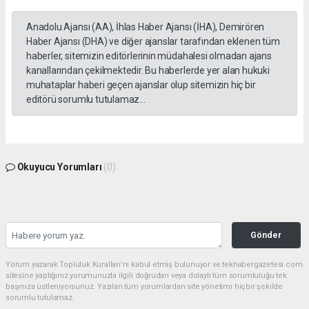
Anadolu Ajansı (AA), İhlas Haber Ajansı (İHA), Demirören
Haber Ajansı (DHA) ve diğer ajanslar tarafından eklenen tüm
haberler, sitemizin editörlerinin müdahalesi olmadan ajans
kanallarından çekilmektedir. Bu haberlerde yer alan hukuki
muhataplar haberi geçen ajanslar olup sitemizin hiç bir
editörü sorumlu tutulamaz...
Okuyucu Yorumları
(0)
Gönder
Yorum yazarak Topluluk Kuralları’nı kabul etmiş bulunuyor ve tekhabergazetesi.com
sitesine yaptığınız yorumunuzla ilgili doğrudan veya dolaylı tüm sorumluluğu tek
başınıza üstleniyorsunuz. Yazılan tüm yorumlardan site yönetimi hiçbir şekilde
sorumlu tutulamaz.