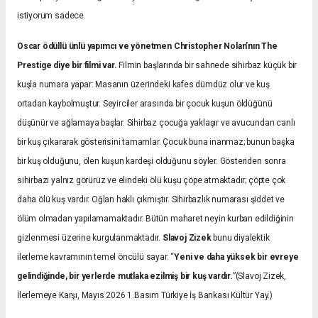
istiyorum sadece.
Oscar ödüllü ünlü yapımcı ve yönetmen Christopher Nolan’nın The
Prestige diye bir filmi var.
Filmin başlarında bir sahnede sihirbaz küçük bir
kuşla numara yapar: Masanın üzerindeki kafes dümdüz olur ve kuş
ortadan kaybolmuştur. Seyirciler arasında bir çocuk kuşun öldüğünü
düşünür ve ağlamaya başlar. Sihirbaz çocuğa yaklaşır ve avucundan canlı
bir kuş çıkararak gösterisini tamamlar. Çocuk buna inanmaz; bunun başka
bir kuş olduğunu, ölen kuşun kardeşi olduğunu söyler. Gösteriden sonra
sihirbazı yalnız görürüz ve elindeki ölü kuşu çöpe atmaktadır; çöpte çok
daha ölü kuş vardır. Oğlan haklı çıkmıştır. Sihirbazlık numarası şiddet ve
ölüm olmadan yapılamamaktadır. Bütün maharet neyin kurban edildiğinin
gizlenmesi üzerine kurgulanmaktadır.
Slavoj Zizek
bunu diyalektik
ilerleme kavramının temel öncülü sayar. “
Yeni ve daha yüksek bir evreye
gelindiğinde, bir yerlerde mutlaka ezilmiş bir kuş vardır.
”(Slavoj Zizek,
İlerlemeye Karşı, Mayıs 2026 1.Basım Türkiye İş Bankası Kültür Yay.)