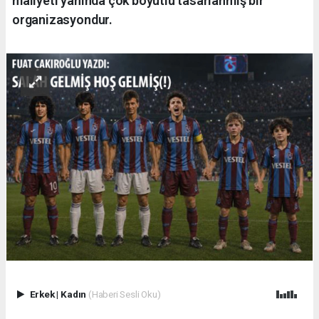
maliyeti yanında çok boyutlu tasarlanmış bir
organizasyondur.
Erkek
|
Kadın
(Haberi Sesli Oku)