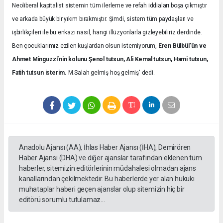
Neoliberal kapitalist sistemin tüm ilerleme ve refah iddiaları boşa çıkmıştır
ve arkada büyük bir yıkım bırakmıştır. Şimdi, sistem tüm paydaşları ve
işbirlikçileri ile bu enkazı nasıl, hangi illüzyonlarla gizleyebiliriz derdinde.
Ben çocuklarımız ezilen kuşlardan olsun istemiyorum,
Eren Bülbül’ün ve
Ahmet Minguzzi’nin kolunu Şenol tutsun, Ali Kemal tutsun, Hami tutsun,
Fatih tutsun isterim.
M.Salah gelmiş hoş gelmiş' dedi.
Anadolu Ajansı (AA), İhlas Haber Ajansı (İHA), Demirören
Haber Ajansı (DHA) ve diğer ajanslar tarafından eklenen tüm
haberler, sitemizin editörlerinin müdahalesi olmadan ajans
kanallarından çekilmektedir. Bu haberlerde yer alan hukuki
muhataplar haberi geçen ajanslar olup sitemizin hiç bir
editörü sorumlu tutulamaz...