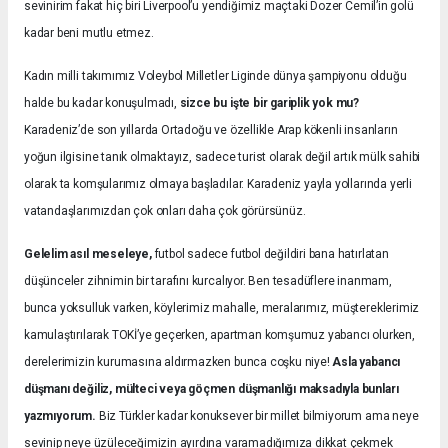
sevinirim fakat hiç biri Liverpool’u yendiğimiz maçtaki Dozer Cemil’in golü
kadar beni mutlu etmez.
Kadın milli takımımız Voleybol Milletler Liginde dünya şampiyonu olduğu
halde bu kadar konuşulmadı,
sizce bu işte bir gariplik yok mu?
Karadeniz’de son yıllarda Ortadoğu ve özellikle Arap kökenli insanların
yoğun ilgisine tanık olmaktayız, sadece turist olarak değil artık mülk sahibi
olarak ta komşularımız olmaya başladılar. Karadeniz yayla yollarında yerli
vatandaşlarımızdan çok onları daha çok görürsünüz.
Gelelim asıl meseleye,
futbol sadece futbol değildiri bana hatırlatan
düşünceler zihnimin bir tarafını kurcalıyor. Ben tesadüflere inanmam,
bunca yoksulluk varken, köylerimiz mahalle, meralarımız, müştereklerimiz
kamulaştırılarak TOKİ’ye geçerken, apartman komşumuz yabancı olurken,
derelerimizin kurumasına aldırmazken bunca coşku niye!
Asla yabancı
düşmanı değiliz, mülteci veya göçmen düşmanlığı maksadıyla bunları
yazmıyorum.
Biz Türkler kadar konuksever bir millet bilmiyorum ama neye
sevinip neye üzüleceğimizin ayırdına varamadığımıza dikkat çekmek