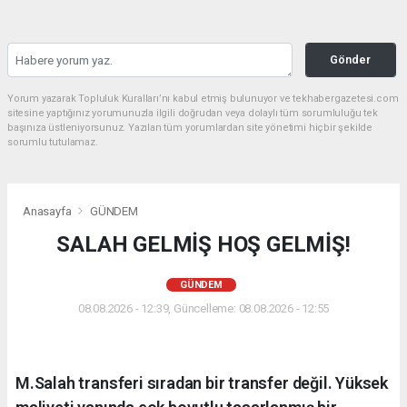
Gönder
Yorum yazarak Topluluk Kuralları’nı kabul etmiş bulunuyor ve tekhabergazetesi.com
sitesine yaptığınız yorumunuzla ilgili doğrudan veya dolaylı tüm sorumluluğu tek
başınıza üstleniyorsunuz. Yazılan tüm yorumlardan site yönetimi hiçbir şekilde
sorumlu tutulamaz.
Anasayfa
GÜNDEM
SALAH GELMİŞ HOŞ GELMİŞ!
GÜNDEM
08.08.2026 - 12:39, Güncelleme: 08.08.2026 - 12:55
M.Salah transferi sıradan bir transfer değil. Yüksek