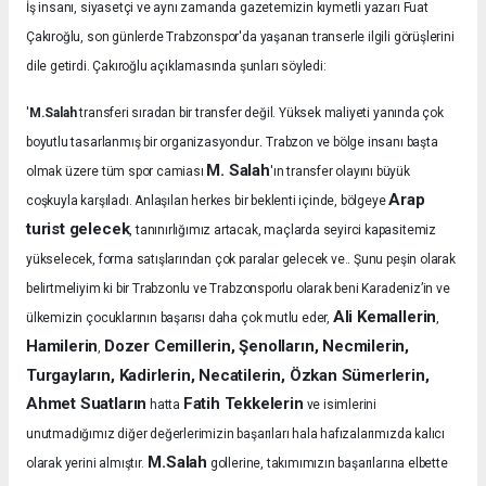
İş insanı, siyasetçi ve aynı zamanda gazetemizin kıymetli yazarı Fuat
Çakıroğlu, son günlerde Trabzonspor'da yaşanan transerle ilgili görüşlerini
dile getirdi. Çakıroğlu açıklamasında şunları söyledi:
'
M.Salah
transferi sıradan bir transfer değil. Yüksek maliyeti yanında çok
.
boyutlu tasarlanmış bir organizasyondur
Trabzon ve bölge insanı başta
M. Salah
olmak üzere tüm spor camiası
'ın transfer olayını büyük
Arap
coşkuyla karşıladı.
Anlaşılan herkes bir beklenti içinde, bölgeye
turist gelecek
, tanınırlığımız artacak, maçlarda seyirci kapasitemiz
yükselecek, forma satışlarından çok paralar gelecek ve.. Şunu peşin olarak
belirtmeliyim ki bir Trabzonlu ve Trabzonsporlu olarak beni Karadeniz’in ve
Ali Kemallerin
ülkemizin çocuklarının başarısı daha çok mutlu eder,
,
Hamilerin
Dozer Cemillerin, Şenolların, Necmilerin,
,
Turgayların, Kadirlerin, Necatilerin, Özkan Sümerlerin,
Ahmet Suatların
Fatih Tekkelerin
hatta
ve isimlerini
unutmadığımız diğer değerlerimizin başarıları hala hafızalarımızda kalıcı
M.Salah
olarak yerini almıştır.
gollerine, takımımızın başarılarına elbette