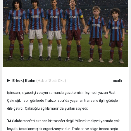
Erkek
|
Kadın
(Haberi Sesli Oku)
İş insanı, siyasetçi ve aynı zamanda gazetemizin kıymetli yazarı Fuat
Çakıroğlu, son günlerde Trabzonspor'da yaşanan transerle ilgili görüşlerini
dile getirdi. Çakıroğlu açıklamasında şunları söyledi:
'
M.Salah
transferi sıradan bir transfer değil. Yüksek maliyeti yanında çok
.
boyutlu tasarlanmış bir organizasyondur
Trabzon ve bölge insanı başta