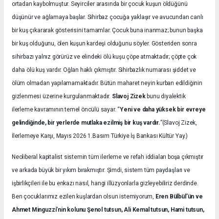
ortadan kaybolmuştur. Seyirciler arasında bir çocuk kuşun öldüğünü
düşünür ve ağlamaya başlar. Sihirbaz çocuğa yaklaşır ve avucundan canlı
bir kuş çıkararak gösterisini tamamlar. Çocuk buna inanmaz; bunun başka
bir kuş olduğunu, ölen kuşun kardeşi olduğunu söyler. Gösteriden sonra
sihirbazı yalnız görürüz ve elindeki ölü kuşu çöpe atmaktadır; çöpte çok
daha ölü kuş vardır. Oğlan haklı çıkmıştır. Sihirbazlık numarası şiddet ve
ölüm olmadan yapılamamaktadır. Bütün maharet neyin kurban edildiğinin
gizlenmesi üzerine kurgulanmaktadır.
Slavoj Zizek
bunu diyalektik
ilerleme kavramının temel öncülü sayar. “
Yeni ve daha yüksek bir evreye
gelindiğinde, bir yerlerde mutlaka ezilmiş bir kuş vardır.
”(Slavoj Zizek,
İlerlemeye Karşı, Mayıs 2026 1.Basım Türkiye İş Bankası Kültür Yay.)
Neoliberal kapitalist sistemin tüm ilerleme ve refah iddiaları boşa çıkmıştır
ve arkada büyük bir yıkım bırakmıştır. Şimdi, sistem tüm paydaşları ve
işbirlikçileri ile bu enkazı nasıl, hangi illüzyonlarla gizleyebiliriz derdinde.
Ben çocuklarımız ezilen kuşlardan olsun istemiyorum,
Eren Bülbül’ün ve
Ahmet Minguzzi’nin kolunu Şenol tutsun, Ali Kemal tutsun, Hami tutsun,