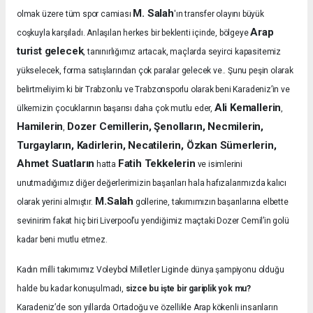
M. Salah
olmak üzere tüm spor camiası
'ın transfer olayını büyük
Arap
coşkuyla karşıladı.
Anlaşılan herkes bir beklenti içinde, bölgeye
turist gelecek
, tanınırlığımız artacak, maçlarda seyirci kapasitemiz
yükselecek, forma satışlarından çok paralar gelecek ve.. Şunu peşin olarak
belirtmeliyim ki bir Trabzonlu ve Trabzonsporlu olarak beni Karadeniz’in ve
Ali Kemallerin
ülkemizin çocuklarının başarısı daha çok mutlu eder,
,
Hamilerin
Dozer Cemillerin, Şenolların, Necmilerin,
,
Turgayların, Kadirlerin, Necatilerin, Özkan Sümerlerin,
Ahmet Suatların
Fatih Tekkelerin
hatta
ve isimlerini
unutmadığımız diğer değerlerimizin başarıları hala hafızalarımızda kalıcı
M.Salah
olarak yerini almıştır.
gollerine, takımımızın başarılarına elbette
sevinirim fakat hiç biri Liverpool’u yendiğimiz maçtaki Dozer Cemil’in golü
kadar beni mutlu etmez.
Kadın milli takımımız Voleybol Milletler Liginde dünya şampiyonu olduğu
halde bu kadar konuşulmadı,
sizce bu işte bir gariplik yok mu?
Karadeniz’de son yıllarda Ortadoğu ve özellikle Arap kökenli insanların