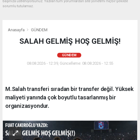
başınıza üstleniyorsunuz. Yazılan tüm yorumlardan site yönetimi hiçbir şekilde
sorumlu tutulamaz.
Anasayfa
GÜNDEM
SALAH GELMİŞ HOŞ GELMİŞ!
GÜNDEM
08.08.2026 - 12:39, Güncelleme: 08.08.2026 - 12:55
M.Salah transferi sıradan bir transfer değil. Yüksek
maliyeti yanında çok boyutlu tasarlanmış bir
organizasyondur.