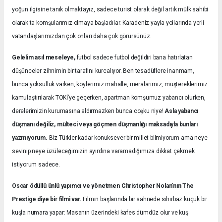
yoğun ilgisine tanık olmaktayız, sadece turist olarak değil artık mülk sahibi
olarak ta komşularımız olmaya başladılar. Karadeniz yayla yollarında yerli
vatandaşlarımızdan çok onları daha çok görürsünüz.
Gelelim asıl meseleye,
futbol sadece futbol değildiri bana hatırlatan
düşünceler zihnimin bir tarafını kurcalıyor. Ben tesadüflere inanmam,
bunca yoksulluk varken, köylerimiz mahalle, meralarımız, müştereklerimiz
kamulaştırılarak TOKİ’ye geçerken, apartman komşumuz yabancı olurken,
derelerimizin kurumasına aldırmazken bunca coşku niye!
Asla yabancı
düşmanı değiliz, mülteci veya göçmen düşmanlığı maksadıyla bunları
yazmıyorum.
Biz Türkler kadar konuksever bir millet bilmiyorum ama neye
sevinip neye üzüleceğimizin ayırdına varamadığımıza dikkat çekmek
istiyorum sadece.
Oscar ödüllü ünlü yapımcı ve yönetmen Christopher Nolan’nın The
Prestige diye bir filmi var.
Filmin başlarında bir sahnede sihirbaz küçük bir
kuşla numara yapar: Masanın üzerindeki kafes dümdüz olur ve kuş