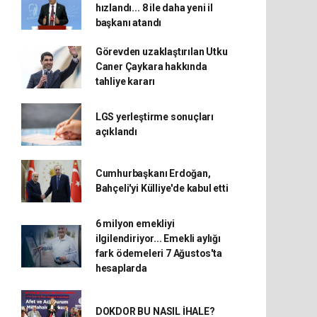
hızlandı... 8 ile daha yeni il
başkanı atandı
Görevden uzaklaştırılan Utku
Caner Çaykara hakkında
tahliye kararı
LGS yerleştirme sonuçları
açıklandı
Cumhurbaşkanı Erdoğan,
Bahçeli'yi Külliye'de kabul etti
6 milyon emekliyi
ilgilendiriyor... Emekli aylığı
fark ödemeleri 7 Ağustos'ta
hesaplarda
DOKDOR BU NASIL İHALE?