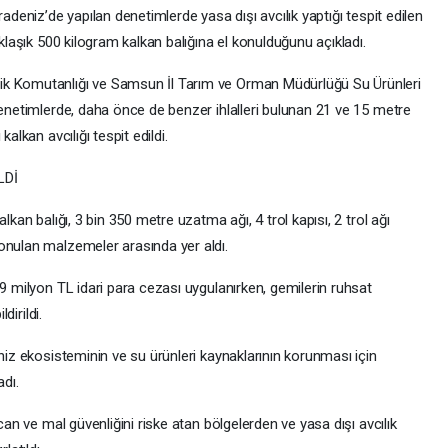
radeniz’de yapılan denetimlerde yasa dışı avcılık yaptığı tespit edilen
aklaşık 500 kilogram kalkan balığına el konulduğunu açıkladı.
ik Komutanlığı ve Samsun İl Tarım ve Orman Müdürlüğü Su Ürünleri
denetimlerde, daha önce de benzer ihlalleri bulunan 21 ve 15 metre
alkan avcılığı tespit edildi.
LDİ
lkan balığı, 3 bin 350 metre uzatma ağı, 4 trol kapısı, 2 trol ağı
onulan malzemeler arasında yer aldı.
,9 milyon TL idari para cezası uygulanırken, gemilerin ruhsat
dirildi.
eniz ekosisteminin ve su ürünleri kaynaklarının korunması için
adı.
can ve mal güvenliğini riske atan bölgelerden ve yasa dışı avcılık