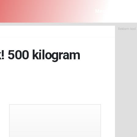
Menü
Reklam kod 
k! 500 kilogram