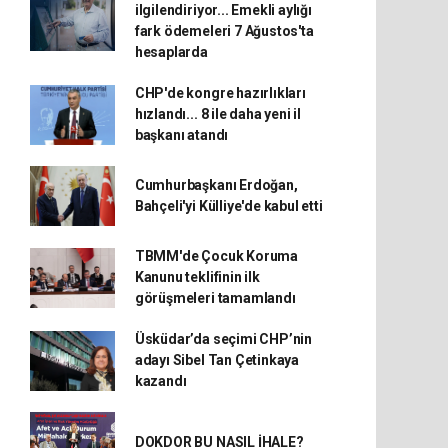
ilgilendiriyor... Emekli aylığı
fark ödemeleri 7 Ağustos'ta
hesaplarda
CHP'de kongre hazırlıkları
hızlandı... 8 ile daha yeni il
başkanı atandı
Cumhurbaşkanı Erdoğan,
Bahçeli'yi Külliye'de kabul etti
TBMM'de Çocuk Koruma
Kanunu teklifinin ilk
görüşmeleri tamamlandı
Üsküdar’da seçimi CHP’nin
adayı Sibel Tan Çetinkaya
kazandı
DOKDOR BU NASIL İHALE?