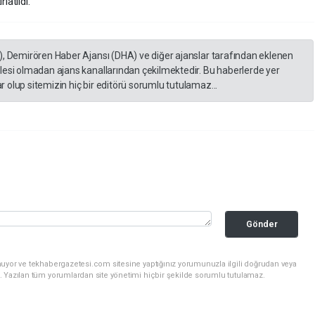
latıldı.
), Demirören Haber Ajansı (DHA) ve diğer ajanslar tarafından eklenen
lesi olmadan ajans kanallarından çekilmektedir. Bu haberlerde yer
 olup sitemizin hiç bir editörü sorumlu tutulamaz...
Gönder
nuyor ve tekhabergazetesi.com sitesine yaptığınız yorumunuzla ilgili doğrudan veya
. Yazılan tüm yorumlardan site yönetimi hiçbir şekilde sorumlu tutulamaz.