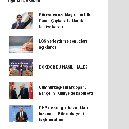
İlginizi Çekebilir
Görevden uzaklaştırılan Utku
Caner Çaykara hakkında
tahliye kararı
LGS yerleştirme sonuçları
açıklandı
DOKDOR BU NASIL İHALE?
Cumhurbaşkanı Erdoğan,
Bahçeli'yi Külliye'de kabul etti
CHP'de kongre hazırlıkları
hızlandı... 8 ile daha yeni il
başkanı atandı