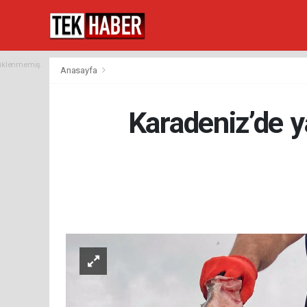
yüklenmemiş.
Anasayfa
Karadeniz’de y