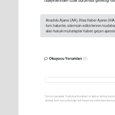
faaliyetlerinden uzak durulması gerektiği hatır
Anadolu Ajansı (AA), İhlas Haber Ajansı (İHA
tüm haberler, sitemizin editörlerinin müdaha
alan hukuki muhataplar haberi geçen ajanslar
Okuyucu Yorumları
(0)
Yorum yazarak Topluluk Kuralları’nı kabul etmiş bulu
dolaylı tüm sorumluluğu tek başınıza üstleniyorsunuz