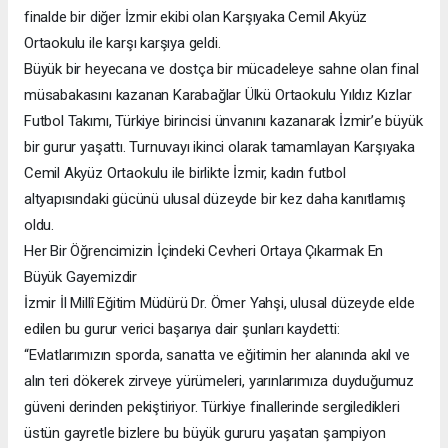
finalde bir diğer İzmir ekibi olan Karşıyaka Cemil Akyüz
Ortaokulu ile karşı karşıya geldi.
Büyük bir heyecana ve dostça bir mücadeleye sahne olan final
müsabakasını kazanan Karabağlar Ülkü Ortaokulu Yıldız Kızlar
Futbol Takımı, Türkiye birincisi ünvanını kazanarak İzmir’e büyük
bir gurur yaşattı. Turnuvayı ikinci olarak tamamlayan Karşıyaka
Cemil Akyüz Ortaokulu ile birlikte İzmir, kadın futbol
altyapısındaki gücünü ulusal düzeyde bir kez daha kanıtlamış
oldu.
Her Bir Öğrencimizin İçindeki Cevheri Ortaya Çıkarmak En
Büyük Gayemizdir
İzmir İl Millî Eğitim Müdürü Dr. Ömer Yahşi, ulusal düzeyde elde
edilen bu gurur verici başarıya dair şunları kaydetti:
“Evlatlarımızın sporda, sanatta ve eğitimin her alanında akıl ve
alın teri dökerek zirveye yürümeleri, yarınlarımıza duyduğumuz
güveni derinden pekiştiriyor. Türkiye finallerinde sergiledikleri
üstün gayretle bizlere bu büyük gururu yaşatan şampiyon