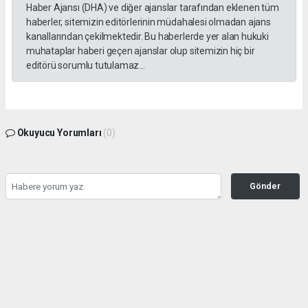
Haber Ajansı (DHA) ve diğer ajanslar tarafından eklenen tüm
haberler, sitemizin editörlerinin müdahalesi olmadan ajans
kanallarından çekilmektedir. Bu haberlerde yer alan hukuki
muhataplar haberi geçen ajanslar olup sitemizin hiç bir
editörü sorumlu tutulamaz...
Okuyucu Yorumları
(0)
Gönder
Yorum yazarak Topluluk Kuralları’nı kabul etmiş bulunuyor ve tekhabergazetesi.com
sitesine yaptığınız yorumunuzla ilgili doğrudan veya dolaylı tüm sorumluluğu tek
başınıza üstleniyorsunuz. Yazılan tüm yorumlardan site yönetimi hiçbir şekilde
sorumlu tutulamaz.