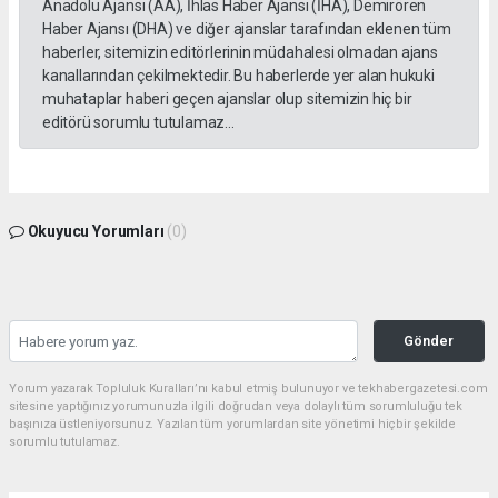
Anadolu Ajansı (AA), İhlas Haber Ajansı (İHA), Demirören
Haber Ajansı (DHA) ve diğer ajanslar tarafından eklenen tüm
haberler, sitemizin editörlerinin müdahalesi olmadan ajans
kanallarından çekilmektedir. Bu haberlerde yer alan hukuki
muhataplar haberi geçen ajanslar olup sitemizin hiç bir
editörü sorumlu tutulamaz...
Okuyucu Yorumları
(0)
Gönder
Yorum yazarak Topluluk Kuralları’nı kabul etmiş bulunuyor ve tekhabergazetesi.com
sitesine yaptığınız yorumunuzla ilgili doğrudan veya dolaylı tüm sorumluluğu tek
başınıza üstleniyorsunuz. Yazılan tüm yorumlardan site yönetimi hiçbir şekilde
sorumlu tutulamaz.