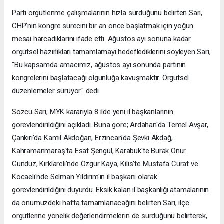
Parti örgütlenme çalışmalarının hızla sürdüğünü belirten Sarı,
CHP'nin kongre sürecini bir an önce başlatmak için yoğun
mesai harcadıklarını ifade etti. Ağustos ayı sonuna kadar
örgütsel hazırlıkları tamamlamayı hedeflediklerini söyleyen Sarı,
"Bu kapsamda amacımız, ağustos ayı sonunda partinin
kongrelerini başlatacağı olgunluğa kavuşmaktır. Örgütsel
düzenlemeler sürüyor." dedi.
Sözcü Sarı, MYK kararıyla 8 ilde yeni il başkanlarının
görevlendirildiğini açıkladı. Buna göre; Ardahan'da Temel Avşar,
Çankırı'da Kamil Akdoğan, Erzincan'da Şevki Akdağ,
Kahramanmaraş'ta Esat Şengül, Karabük'te Burak Onur
Gündüz, Kırklareli'nde Özgür Kaya, Kilis'te Mustafa Curat ve
Kocaeli'nde Selman Yıldırım'ın il başkanı olarak
görevlendirildiğini duyurdu. Eksik kalan il başkanlığı atamalarının
da önümüzdeki hafta tamamlanacağını belirten Sarı, ilçe
örgütlerine yönelik değerlendirmelerin de sürdüğünü belirterek,