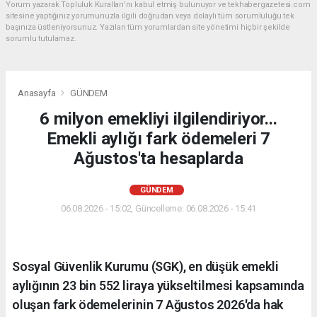
Yorum yazarak Topluluk Kuralları’nı kabul etmiş bulunuyor ve tekhabergazetesi.com
sitesine yaptığınız yorumunuzla ilgili doğrudan veya dolaylı tüm sorumluluğu tek
başınıza üstleniyorsunuz. Yazılan tüm yorumlardan site yönetimi hiçbir şekilde
sorumlu tutulamaz.
Anasayfa
GÜNDEM
6 milyon emekliyi ilgilendiriyor...
Emekli aylığı fark ödemeleri 7
Ağustos'ta hesaplarda
GÜNDEM
06.08.2026 - 15:02, Güncelleme: 06.08.2026 - 15:41
Sosyal Güvenlik Kurumu (SGK), en düşük emekli
aylığının 23 bin 552 liraya yükseltilmesi kapsamında
oluşan fark ödemelerinin 7 Ağustos 2026'da hak