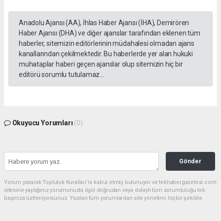
Anadolu Ajansı (AA), İhlas Haber Ajansı (İHA), Demirören
Haber Ajansı (DHA) ve diğer ajanslar tarafından eklenen tüm
haberler, sitemizin editörlerinin müdahalesi olmadan ajans
kanallarından çekilmektedir. Bu haberlerde yer alan hukuki
muhataplar haberi geçen ajanslar olup sitemizin hiç bir
editörü sorumlu tutulamaz...
Okuyucu Yorumları
(0)
Gönder
Yorum yazarak Topluluk Kuralları’nı kabul etmiş bulunuyor ve tekhabergazetesi.com
sitesine yaptığınız yorumunuzla ilgili doğrudan veya dolaylı tüm sorumluluğu tek
başınıza üstleniyorsunuz. Yazılan tüm yorumlardan site yönetimi hiçbir şekilde
sorumlu tutulamaz.