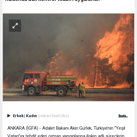
Erkek
|
Kadın
(Haberi Sesli Oku)
ANKARA (İGFA) - Adalet Bakanı Akın Gürlek, Türkiye’nin “Yeşil
Vatan”ını tehdit eden orman yangınlarına ilişkin adli süreçlerin