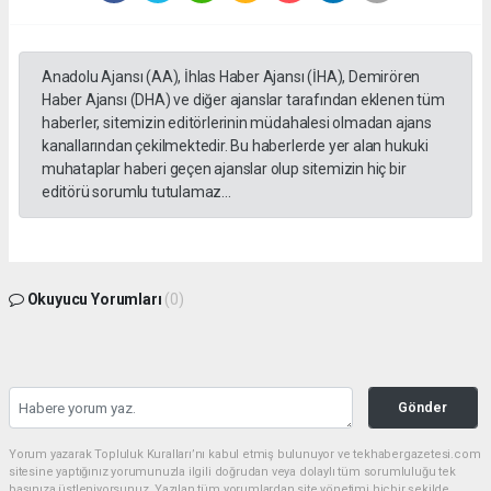
Anadolu Ajansı (AA), İhlas Haber Ajansı (İHA), Demirören
Haber Ajansı (DHA) ve diğer ajanslar tarafından eklenen tüm
haberler, sitemizin editörlerinin müdahalesi olmadan ajans
kanallarından çekilmektedir. Bu haberlerde yer alan hukuki
muhataplar haberi geçen ajanslar olup sitemizin hiç bir
editörü sorumlu tutulamaz...
Okuyucu Yorumları
(0)
Gönder
Yorum yazarak Topluluk Kuralları’nı kabul etmiş bulunuyor ve tekhabergazetesi.com
sitesine yaptığınız yorumunuzla ilgili doğrudan veya dolaylı tüm sorumluluğu tek
başınıza üstleniyorsunuz. Yazılan tüm yorumlardan site yönetimi hiçbir şekilde