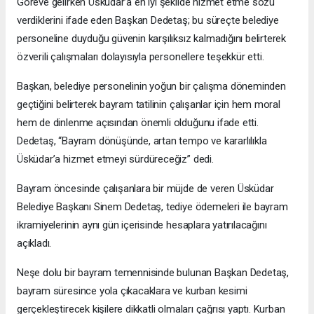
Göreve gelirken Üsküdar’a en iyi şekilde hizmet etme sözü
verdiklerini ifade eden Başkan Dedetaş; bu süreçte belediye
personeline duyduğu güvenin karşılıksız kalmadığını belirterek
özverili çalışmaları dolayısıyla personellere teşekkür etti.
Başkan, belediye personelinin yoğun bir çalışma döneminden
geçtiğini belirterek bayram tatilinin çalışanlar için hem moral
hem de dinlenme açısından önemli olduğunu ifade etti.
Dedetaş, “Bayram dönüşünde, artan tempo ve kararlılıkla
Üsküdar’a hizmet etmeyi sürdüreceğiz” dedi.
Bayram öncesinde çalışanlara bir müjde de veren Üsküdar
Belediye Başkanı Sinem Dedetaş, tediye ödemeleri ile bayram
ikramiyelerinin aynı gün içerisinde hesaplara yatırılacağını
açıkladı.
Neşe dolu bir bayram temennisinde bulunan Başkan Dedetaş,
bayram süresince yola çıkacaklara ve kurban kesimi
gerçekleştirecek kişilere dikkatli olmaları çağrısı yaptı. Kurban