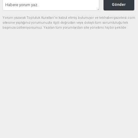
Gönder
Yorum yazarak Topluluk Kuralları’nı kabul etmiş bulunuyor ve tekhabergazetesi.com
sitesine yaptığınız yorumunuzla ilgili doğrudan veya dolaylı tüm sorumluluğu tek
başınıza üstleniyorsunuz. Yazılan tüm yorumlardan site yönetimi hiçbir şekilde
sorumlu tutulamaz.
Anasayfa
GÜNDEM
CHP'de kongre hazırlıkları
hızlandı... 8 ile daha yeni il başkanı
atandı
GÜNDEM
05.08.2026 - 16:45, Güncelleme: 05.08.2026 - 17:41
CHP Parti Sözcüsü Müslim Sarı, Merkez Yönetim