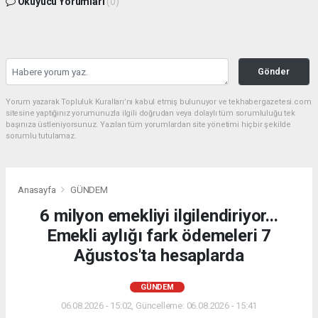
Okuyucu Yorumları
(0)
Gönder
Yorum yazarak Topluluk Kuralları’nı kabul etmiş bulunuyor ve tekhabergazetesi.com
sitesine yaptığınız yorumunuzla ilgili doğrudan veya dolaylı tüm sorumluluğu tek
başınıza üstleniyorsunuz. Yazılan tüm yorumlardan site yönetimi hiçbir şekilde
sorumlu tutulamaz.
Anasayfa
GÜNDEM
6 milyon emekliyi ilgilendiriyor...
Emekli aylığı fark ödemeleri 7
Ağustos'ta hesaplarda
GÜNDEM
06.08.2026 - 15:02, Güncelleme: 06.08.2026 - 15:41