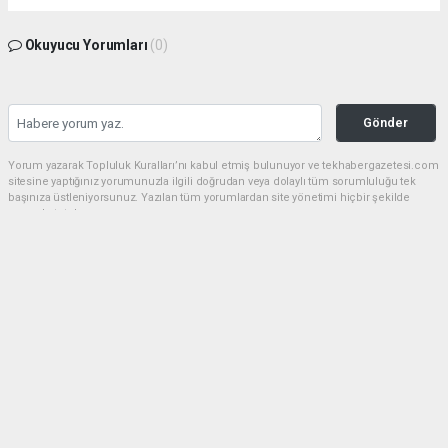
Okuyucu Yorumları
(0)
Gönder
Yorum yazarak Topluluk Kuralları’nı kabul etmiş bulunuyor ve tekhabergazetesi.com
sitesine yaptığınız yorumunuzla ilgili doğrudan veya dolaylı tüm sorumluluğu tek
başınıza üstleniyorsunuz. Yazılan tüm yorumlardan site yönetimi hiçbir şekilde
sorumlu tutulamaz.
Anasayfa
GÜNDEM
CHP'de kongre hazırlıkları
hızlandı... 8 ile daha yeni il başkanı
atandı
GÜNDEM