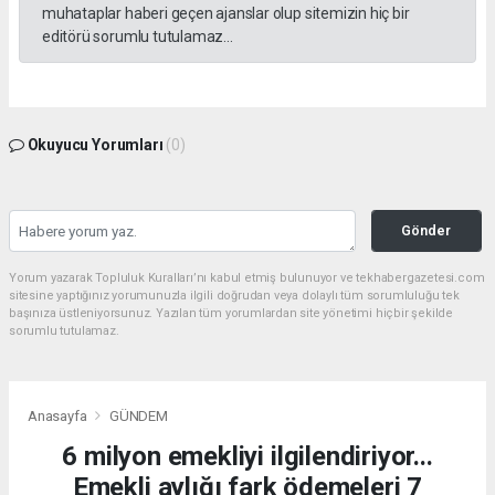
muhataplar haberi geçen ajanslar olup sitemizin hiç bir
editörü sorumlu tutulamaz...
Okuyucu Yorumları
(0)
Gönder
Yorum yazarak Topluluk Kuralları’nı kabul etmiş bulunuyor ve tekhabergazetesi.com
sitesine yaptığınız yorumunuzla ilgili doğrudan veya dolaylı tüm sorumluluğu tek
başınıza üstleniyorsunuz. Yazılan tüm yorumlardan site yönetimi hiçbir şekilde
sorumlu tutulamaz.
Anasayfa
GÜNDEM
6 milyon emekliyi ilgilendiriyor...
Emekli aylığı fark ödemeleri 7