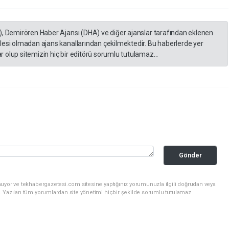
), Demirören Haber Ajansı (DHA) ve diğer ajanslar tarafından eklenen
lesi olmadan ajans kanallarından çekilmektedir. Bu haberlerde yer
 olup sitemizin hiç bir editörü sorumlu tutulamaz...
Gönder
nuyor ve tekhabergazetesi.com sitesine yaptığınız yorumunuzla ilgili doğrudan veya
. Yazılan tüm yorumlardan site yönetimi hiçbir şekilde sorumlu tutulamaz.