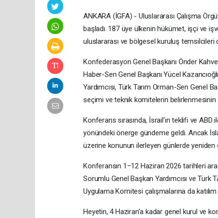
ANKARA (İGFA) - Uluslararası Çalışma Örgüt
başladı. 187 üye ülkenin hükümet, işçi ve işv
uluslararası ve bölgesel kuruluş temsilcileri
Konfederasyon Genel Başkanı Önder Kahveci
Haber-Sen Genel Başkanı Yücel Kazancıoğlu
Yardımcısı, Türk Tarım Orman-Sen Genel Baş
seçimi ve teknik komitelerin belirlenmesinin
Konferans sırasında, İsrail’in teklifi ve ABD il
yönündeki önerge gündeme geldi. Ancak İslam İ
üzerine konunun ilerleyen günlerde yeniden o
Konferansın 1–12 Haziran 2026 tarihleri aras
Sorumlu Genel Başkan Yardımcısı ve Türk T
Uygulama Komitesi çalışmalarına da katılım s
Heyetin, 4 Haziran’a kadar genel kurul ve kom