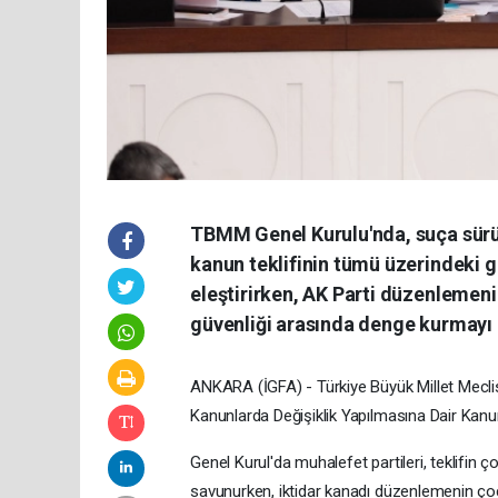
TBMM Genel Kurulu'nda, suça sürük
kanun teklifinin tümü üzerindeki g
eleştirirken, AK Parti düzenlemen
güvenliği arasında denge kurmayı
ANKARA (İGFA) - Türkiye Büyük Millet Mecl
Kanunlarda Değişiklik Yapılmasına Dair Kan
Genel Kurul'da muhalefet partileri, teklifin ç
savunurken, iktidar kanadı düzenlemenin çocu