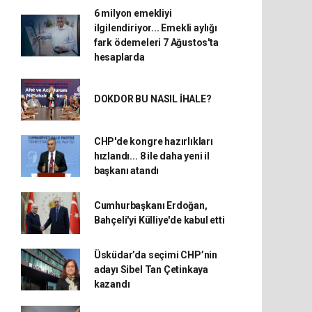
6 milyon emekliyi
ilgilendiriyor... Emekli aylığı
fark ödemeleri 7 Ağustos'ta
hesaplarda
DOKDOR BU NASIL İHALE?
CHP'de kongre hazırlıkları
hızlandı... 8 ile daha yeni il
başkanı atandı
Cumhurbaşkanı Erdoğan,
Bahçeli'yi Külliye'de kabul etti
Üsküdar’da seçimi CHP’nin
adayı Sibel Tan Çetinkaya
kazandı