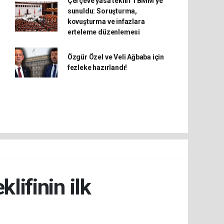
Çerçeve yasa teklifi TBMM'ye
sunuldu: Soruşturma,
kovuşturma ve infazlara
erteleme düzenlemesi
Özgür Özel ve Veli Ağbaba için
fezleke hazırlandı!
ifinin ilk