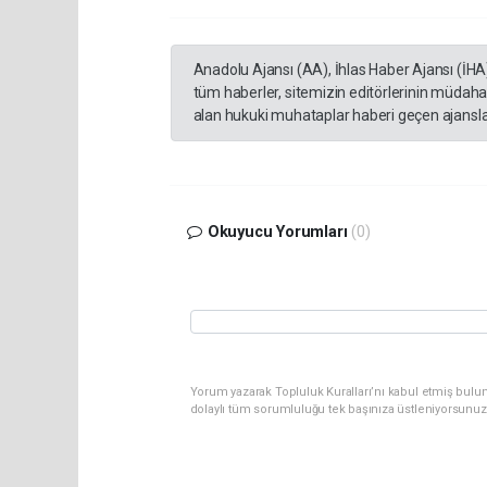
Anadolu Ajansı (AA), İhlas Haber Ajansı (İHA
tüm haberler, sitemizin editörlerinin müdaha
alan hukuki muhataplar haberi geçen ajanslar
Okuyucu Yorumları
(0)
Yorum yazarak Topluluk Kuralları’nı kabul etmiş bulu
dolaylı tüm sorumluluğu tek başınıza üstleniyorsunuz