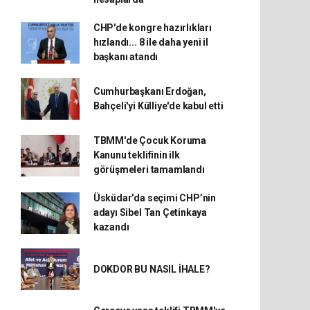
CHP'de kongre hazırlıkları
hızlandı... 8 ile daha yeni il
başkanı atandı
Cumhurbaşkanı Erdoğan,
Bahçeli'yi Külliye'de kabul etti
TBMM'de Çocuk Koruma
Kanunu teklifinin ilk
görüşmeleri tamamlandı
Üsküdar’da seçimi CHP’nin
adayı Sibel Tan Çetinkaya
kazandı
DOKDOR BU NASIL İHALE?