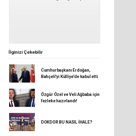
İlginizi Çekebilir
Cumhurbaşkanı Erdoğan,
Bahçeli'yi Külliye'de kabul etti
Özgür Özel ve Veli Ağbaba için
fezleke hazırlandı!
DOKDOR BU NASIL İHALE?