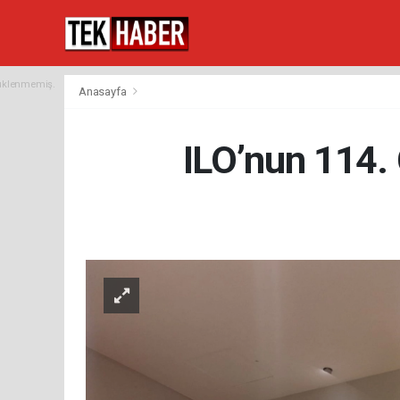
yüklenmemiş.
Anasayfa
ILO’nun 114. 