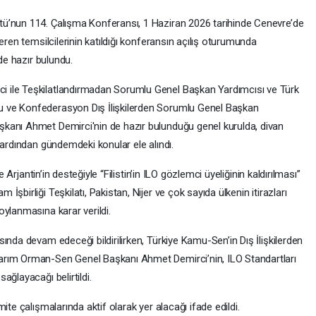
ü’nun 114. Çalışma Konferansı, 1 Haziran 2026 tarihinde Cenevre’de
eren temsilcilerinin katıldığı konferansın açılış oturumunda
 de hazır bulundu.
 ile Teşkilatlandırmadan Sorumlu Genel Başkan Yardımcısı ve Türk
 ve Konfederasyon Dış İlişkilerden Sorumlu Genel Başkan
kanı Ahmet Demirci'nin de hazır bulunduğu genel kurulda, divan
 ardından gündemdeki konular ele alındı.
e Arjantin’in desteğiyle “Filistin’in ILO gözlemci üyeliğinin kaldırılması”
şbirliği Teşkilatı, Pakistan, Nijer ve çok sayıda ülkenin itirazları
ylanmasına karar verildi.
ında devam edeceği bildirilirken, Türkiye Kamu-Sen’in Dış İlişkilerden
arım Orman-Sen Genel Başkanı Ahmet Demirci’nin, ILO Standartları
ağlayacağı belirtildi.
ite çalışmalarında aktif olarak yer alacağı ifade edildi.