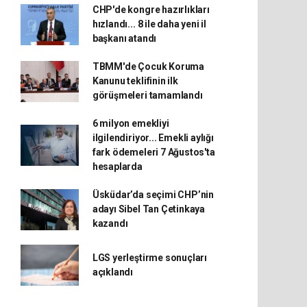
CHP'de kongre hazırlıkları
hızlandı... 8 ile daha yeni il
başkanı atandı
TBMM'de Çocuk Koruma
Kanunu teklifinin ilk
görüşmeleri tamamlandı
6 milyon emekliyi
ilgilendiriyor... Emekli aylığı
fark ödemeleri 7 Ağustos'ta
hesaplarda
Üsküdar’da seçimi CHP’nin
adayı Sibel Tan Çetinkaya
kazandı
LGS yerleştirme sonuçları
açıklandı