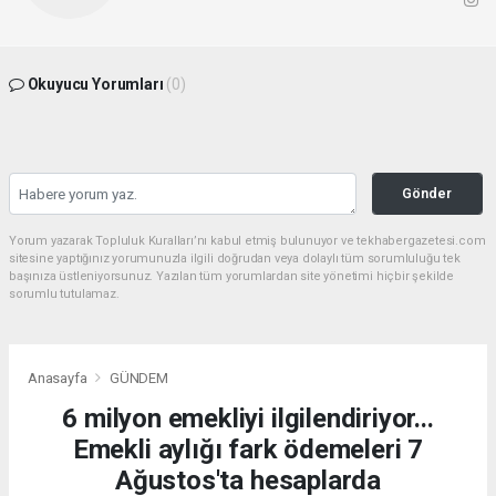
Okuyucu Yorumları
(0)
Gönder
Yorum yazarak Topluluk Kuralları’nı kabul etmiş bulunuyor ve tekhabergazetesi.com
sitesine yaptığınız yorumunuzla ilgili doğrudan veya dolaylı tüm sorumluluğu tek
başınıza üstleniyorsunuz. Yazılan tüm yorumlardan site yönetimi hiçbir şekilde
sorumlu tutulamaz.
Anasayfa
GÜNDEM
6 milyon emekliyi ilgilendiriyor...
Emekli aylığı fark ödemeleri 7
Ağustos'ta hesaplarda