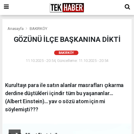
Anasayfa
BAKIRKÖY
GÖZÜNÜ İLÇE BAŞKANINA DİKTİ
BAKIRKÖY
11.10.2025 - 20:54, Güncelleme: 11.10.2025 - 20:54
Kurultayı para ile satın alanlar masrafları çıkarma
derdine düştükleri içindir tüm bu yaşananlar…
(Albert Einstein)… yav o sözü atom için mi
söylemişti???