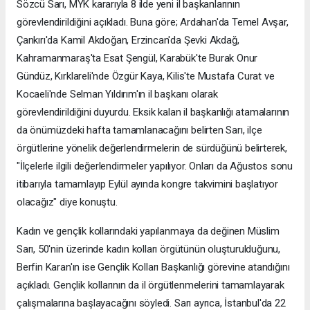
Sözcü Sarı, MYK kararıyla 8 ilde yeni il başkanlarının
görevlendirildiğini açıkladı. Buna göre; Ardahan'da Temel Avşar,
Çankırı'da Kamil Akdoğan, Erzincan'da Şevki Akdağ,
Kahramanmaraş'ta Esat Şengül, Karabük'te Burak Onur
Gündüz, Kırklareli'nde Özgür Kaya, Kilis'te Mustafa Curat ve
Kocaeli'nde Selman Yıldırım'ın il başkanı olarak
görevlendirildiğini duyurdu. Eksik kalan il başkanlığı atamalarının
da önümüzdeki hafta tamamlanacağını belirten Sarı, ilçe
örgütlerine yönelik değerlendirmelerin de sürdüğünü belirterek,
"İlçelerle ilgili değerlendirmeler yapılıyor. Onları da Ağustos sonu
itibarıyla tamamlayıp Eylül ayında kongre takvimini başlatıyor
olacağız" diye konuştu.
Kadın ve gençlik kollarındaki yapılanmaya da değinen Müslim
Sarı, 50'nin üzerinde kadın kolları örgütünün oluşturulduğunu,
Berfin Karan'ın ise Gençlik Kolları Başkanlığı görevine atandığını
açıkladı. Gençlik kollarının da il örgütlenmelerini tamamlayarak
çalışmalarına başlayacağını söyledi. Sarı ayrıca, İstanbul'da 22