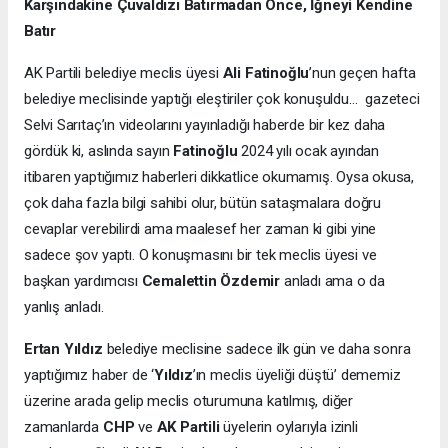
Karşındakine Çuvaldızı Batırmadan Önce, İğneyi Kendine
Batır
AK Partili belediye meclis üyesi
Ali Fatinoğlu
’nun geçen hafta
belediye meclisinde yaptığı eleştiriler çok konuşuldu… gazeteci
Selvi Sarıtaç’ın videolarını yayınladığı haberde bir kez daha
gördük ki, aslında sayın
Fatinoğlu
2024 yılı ocak ayından
itibaren yaptığımız haberleri dikkatlice okumamış. Oysa okusa,
çok daha fazla bilgi sahibi olur, bütün sataşmalara doğru
cevaplar verebilirdi ama maalesef her zaman ki gibi yine
sadece şov yaptı. O konuşmasını bir tek meclis üyesi ve
başkan yardımcısı
Cemalettin Özdemir
anladı ama o da
yanlış anladı.
Ertan Yıldız
belediye meclisine sadece ilk gün ve daha sonra
yaptığımız haber de ‘
Yıldız
’ın meclis üyeliği düştü’ dememiz
üzerine arada gelip meclis oturumuna katılmış, diğer
zamanlarda
CHP
ve
AK Partili
üyelerin oylarıyla izinli