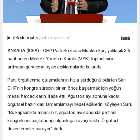
Erkek
|
Kadın
(Haberi Sesli Oku)
ANKARA (İGFA) - CHP Parti Sözcüsü Müslim Sarı, yaklaşık 3,5
saat süren Merkez Yönetim Kurulu (MYK) toplantısının
ardından gündeme ilişkin açıklamalarda bulundu.
Parti örgütlenme çalışmalarının hızla sürdüğünü belirten Sarı,
CHP'nin kongre sürecini bir an önce başlatmak için yoğun
mesai harcadıklarını ifade etti. Ağustos ayı sonuna kadar
örgütsel hazırlıkları tamamlamayı hedeflediklerini söyleyen Sarı,
"Bu kapsamda amacımız, ağustos ayı sonunda partinin
kongrelerini başlatacağı olgunluğa kavuşmaktır. Örgütsel
düzenlemeler sürüyor." dedi.