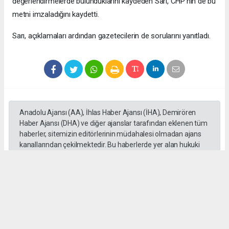
değerlendirmelerde bulunduklarını kaydeden Sarı, CHP'nin de bu
metni imzaladığını kaydetti.
Sarı, açıklamaları ardından gazetecilerin de sorularını yanıtladı.
Anadolu Ajansı (AA), İhlas Haber Ajansı (İHA), Demirören
Haber Ajansı (DHA) ve diğer ajanslar tarafından eklenen tüm
haberler, sitemizin editörlerinin müdahalesi olmadan ajans
kanallarından çekilmektedir. Bu haberlerde yer alan hukuki
muhataplar haberi geçen ajanslar olup sitemizin hiç bir
editörü sorumlu tutulamaz...
Okuyucu Yorumları
(0)