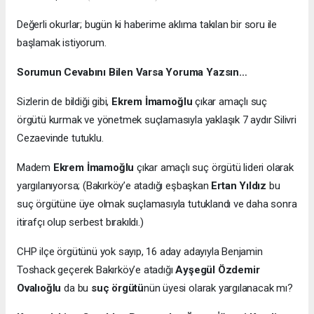
Değerli okurlar; bugün ki haberime aklıma takılan bir soru ile
başlamak istiyorum.
Sorumun Cevabını Bilen Varsa Yoruma Yazsın…
Sizlerin de bildiği gibi,
Ekrem İmamoğlu
çıkar amaçlı suç
örgütü kurmak ve yönetmek suçlamasıyla yaklaşık 7 aydır Silivri
Cezaevinde tutuklu.
Madem
Ekrem İmamoğlu
çıkar amaçlı suç örgütü lideri olarak
yargılanıyorsa; (Bakırköy’e atadığı eşbaşkan
Ertan Yıldız
bu
suç örgütüne üye olmak suçlamasıyla tutuklandı ve daha sonra
itirafçı olup serbest bırakıldı.)
CHP ilçe örgütünü yok sayıp, 16 aday adayıyla Benjamin
Toshack geçerek Bakırköy’e atadığı
Ayşegül Özdemir
Ovalıoğlu
da bu
suç örgütü
nün üyesi olarak yargılanacak mı?