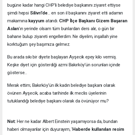
bugüne kadar hangi CHP’li belediye başkanını ziyaret ettiyse
şimdi hepsi
Silivri’de
… en son il başkanını ziyaret etti adamın
makamına
kayyum
atandı.
CHP İlçe Başkanı Gizem Başaran
Aslan
’ın yerinde olsam tüm bunlardan ders alır, o gün bir
bahane bulup ziyareti engellerdim. Ne diyelim, inşallah yine
korktuğum şey başımıza gelmez.
Bu arada sıkı bir diyete başlayan Ayşecik epey kilo vermiş.
Keşke diyet için gösterdiği azmi Bakırköy’ün sorunları içinde
gösterse…
Merak ettim; Bakırköy’ün ilk kadın belediye başkanı olarak
övünen Ayşecik, acaba tarihinde ilk meclis üyelerinin
tutuklandığı belediye başkanı olarak da övünüyor mu?
Not:
Her ne kadar Albert Einstein yaşamıyorsa da, bundan
haberi olmayanlar için duyurayım, ‘
Haberde kullanılan resim