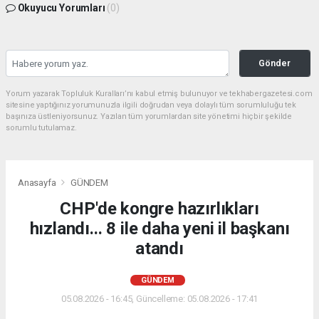
Okuyucu Yorumları
(0)
Gönder
Yorum yazarak Topluluk Kuralları’nı kabul etmiş bulunuyor ve tekhabergazetesi.com
sitesine yaptığınız yorumunuzla ilgili doğrudan veya dolaylı tüm sorumluluğu tek
başınıza üstleniyorsunuz. Yazılan tüm yorumlardan site yönetimi hiçbir şekilde
sorumlu tutulamaz.
Anasayfa
GÜNDEM
CHP'de kongre hazırlıkları
hızlandı... 8 ile daha yeni il başkanı
atandı
GÜNDEM
05.08.2026 - 16:45, Güncelleme: 05.08.2026 - 17:41