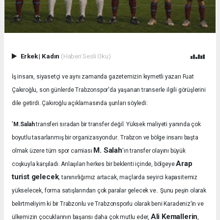
Erkek
|
Kadın
(Haberi Sesli Oku)
İş insanı, siyasetçi ve aynı zamanda gazetemizin kıymetli yazarı Fuat
Çakıroğlu, son günlerde Trabzonspor'da yaşanan transerle ilgili görüşlerini
dile getirdi. Çakıroğlu açıklamasında şunları söyledi:
'
M.Salah
transferi sıradan bir transfer değil. Yüksek maliyeti yanında çok
.
boyutlu tasarlanmış bir organizasyondur
Trabzon ve bölge insanı başta
M. Salah
olmak üzere tüm spor camiası
'ın transfer olayını büyük
Arap
coşkuyla karşıladı.
Anlaşılan herkes bir beklenti içinde, bölgeye
turist gelecek
, tanınırlığımız artacak, maçlarda seyirci kapasitemiz
yükselecek, forma satışlarından çok paralar gelecek ve.. Şunu peşin olarak
belirtmeliyim ki bir Trabzonlu ve Trabzonsporlu olarak beni Karadeniz’in ve
Ali Kemallerin
ülkemizin çocuklarının başarısı daha çok mutlu eder,
,