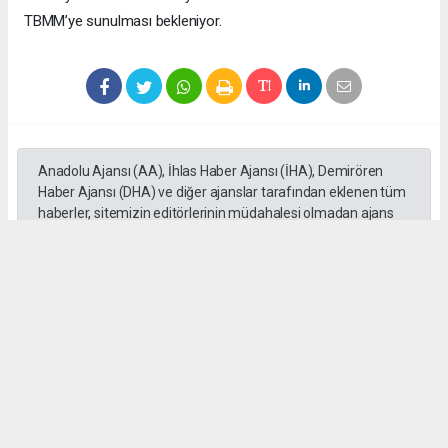
TBMM’ye sunulması bekleniyor.
Anadolu Ajansı (AA), İhlas Haber Ajansı (İHA), Demirören
Haber Ajansı (DHA) ve diğer ajanslar tarafından eklenen tüm
haberler, sitemizin editörlerinin müdahalesi olmadan ajans
kanallarından çekilmektedir. Bu haberlerde yer alan hukuki
muhataplar haberi geçen ajanslar olup sitemizin hiç bir
editörü sorumlu tutulamaz...
Okuyucu Yorumları
(0)