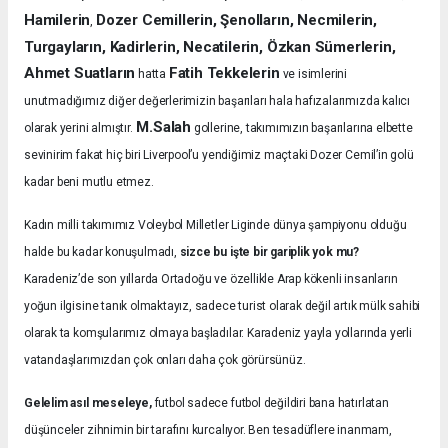
Hamilerin
Dozer Cemillerin, Şenolların, Necmilerin,
,
Turgayların, Kadirlerin, Necatilerin, Özkan Sümerlerin,
Ahmet Suatların
Fatih Tekkelerin
hatta
ve isimlerini
unutmadığımız diğer değerlerimizin başarıları hala hafızalarımızda kalıcı
M.Salah
olarak yerini almıştır.
gollerine, takımımızın başarılarına elbette
sevinirim fakat hiç biri Liverpool’u yendiğimiz maçtaki Dozer Cemil’in golü
kadar beni mutlu etmez.
Kadın milli takımımız Voleybol Milletler Liginde dünya şampiyonu olduğu
halde bu kadar konuşulmadı,
sizce bu işte bir gariplik yok mu?
Karadeniz’de son yıllarda Ortadoğu ve özellikle Arap kökenli insanların
yoğun ilgisine tanık olmaktayız, sadece turist olarak değil artık mülk sahibi
olarak ta komşularımız olmaya başladılar. Karadeniz yayla yollarında yerli
vatandaşlarımızdan çok onları daha çok görürsünüz.
Gelelim asıl meseleye,
futbol sadece futbol değildiri bana hatırlatan
düşünceler zihnimin bir tarafını kurcalıyor. Ben tesadüflere inanmam,