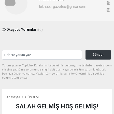
tekhabergazetesi@gmail.com
Okuyucu Yorumları
(0)
Gönder
Yorum yazarak Topluluk Kuralları’nı kabul etmiş bulunuyor ve tekhabergazetesi.com
sitesine yaptığınız yorumunuzla ilgili doğrudan veya dolaylı tüm sorumluluğu tek
başınıza üstleniyorsunuz. Yazılan tüm yorumlardan site yönetimi hiçbir şekilde
sorumlu tutulamaz.
Anasayfa
GÜNDEM
SALAH GELMİŞ HOŞ GELMİŞ!