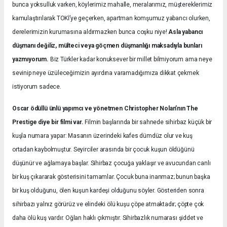
bunca yoksulluk varken, köylerimiz mahalle, meralarımız, müştereklerimiz
kamulaştırılarak TOKİ’ye geçerken, apartman komşumuz yabancı olurken,
derelerimizin kurumasına aldırmazken bunca coşku niye!
Asla yabancı
düşmanı değiliz, mülteci veya göçmen düşmanlığı maksadıyla bunları
yazmıyorum.
Biz Türkler kadar konuksever bir millet bilmiyorum ama neye
sevinip neye üzüleceğimizin ayırdına varamadığımıza dikkat çekmek
istiyorum sadece.
Oscar ödüllü ünlü yapımcı ve yönetmen Christopher Nolan’nın The
Prestige diye bir filmi var.
Filmin başlarında bir sahnede sihirbaz küçük bir
kuşla numara yapar: Masanın üzerindeki kafes dümdüz olur ve kuş
ortadan kaybolmuştur. Seyirciler arasında bir çocuk kuşun öldüğünü
düşünür ve ağlamaya başlar. Sihirbaz çocuğa yaklaşır ve avucundan canlı
bir kuş çıkararak gösterisini tamamlar. Çocuk buna inanmaz; bunun başka
bir kuş olduğunu, ölen kuşun kardeşi olduğunu söyler. Gösteriden sonra
sihirbazı yalnız görürüz ve elindeki ölü kuşu çöpe atmaktadır; çöpte çok
daha ölü kuş vardır. Oğlan haklı çıkmıştır. Sihirbazlık numarası şiddet ve