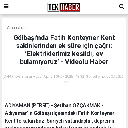
Anasayfa
Gölbaşı'nda Fatih Konteyner Kent
sakinlerinden ek süre için çağrı:
‘Elektriklerimiz kesildi, ev
bulamıyoruz’ - Videolu Haber
(DHA) - Demirören Haber Ajansı | 06.07.2026 - 13:32, Güncelleme: 06.07.2026 -
13:32
ADIYAMAN (PERRE) - Şeriban ÖZÇAKMAK -
Adıyaman'ın Gölbaşı ilçesindeki Fatih Konteyner
Kent'te kalan bazı Suriyeli vatandaşlar, depremin