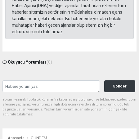
Haber Ajansı (DHA) ve diğer ajanslar tarafından eklenen tüm
haberler, sitemizin editörlerinin müdahalesi olmadan ajans
kanallarından çekilmektedir. Bu haberlerde yer alan hukuki
muhataplar haberi geçen ajanslar olup sitemizin hiç bir
editörü sorumlu tutulamaz...
Okuyucu Yorumları
(0)
Gönder
Yorum yazarak Topluluk Kuralları’nı kabul etmiş bulunuyor ve tekhabergazetesi.com
sitesine yaptığınız yorumunuzla ilgili doğrudan veya dolaylı tüm sorumluluğu tek
başınıza üstleniyorsunuz. Yazılan tüm yorumlardan site yönetimi hiçbir şekilde
sorumlu tutulamaz.
Anasayfa
GÜNDEM