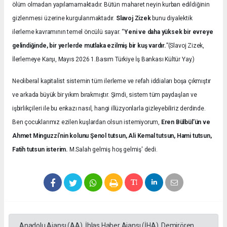
ölüm olmadan yapılamamaktadır. Bütün maharet neyin kurban edildiğinin
gizlenmesi üzerine kurgulanmaktadır.
Slavoj Zizek
bunu diyalektik
ilerleme kavramının temel öncülü sayar. “
Yeni ve daha yüksek bir evreye
gelindiğinde, bir yerlerde mutlaka ezilmiş bir kuş vardır.
”(Slavoj Zizek,
İlerlemeye Karşı, Mayıs 2026 1.Basım Türkiye İş Bankası Kültür Yay.)
Neoliberal kapitalist sistemin tüm ilerleme ve refah iddiaları boşa çıkmıştır
ve arkada büyük bir yıkım bırakmıştır. Şimdi, sistem tüm paydaşları ve
işbirlikçileri ile bu enkazı nasıl, hangi illüzyonlarla gizleyebiliriz derdinde.
Ben çocuklarımız ezilen kuşlardan olsun istemiyorum,
Eren Bülbül’ün ve
Ahmet Minguzzi’nin kolunu Şenol tutsun, Ali Kemal tutsun, Hami tutsun,
Fatih tutsun isterim.
M.Salah gelmiş hoş gelmiş' dedi.
Anadolu Ajansı (AA), İhlas Haber Ajansı (İHA), Demirören