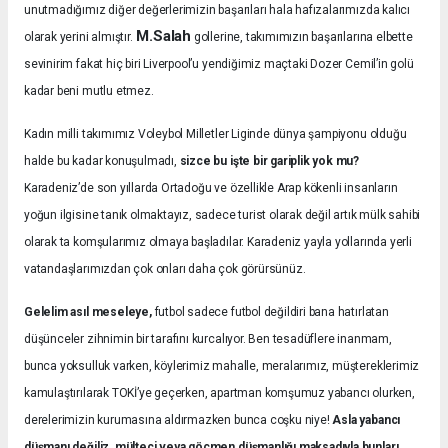
unutmadığımız diğer değerlerimizin başarıları hala hafızalarımızda kalıcı
M.Salah
olarak yerini almıştır.
gollerine, takımımızın başarılarına elbette
sevinirim fakat hiç biri Liverpool’u yendiğimiz maçtaki Dozer Cemil’in golü
kadar beni mutlu etmez.
Kadın milli takımımız Voleybol Milletler Liginde dünya şampiyonu olduğu
halde bu kadar konuşulmadı,
sizce bu işte bir gariplik yok mu?
Karadeniz’de son yıllarda Ortadoğu ve özellikle Arap kökenli insanların
yoğun ilgisine tanık olmaktayız, sadece turist olarak değil artık mülk sahibi
olarak ta komşularımız olmaya başladılar. Karadeniz yayla yollarında yerli
vatandaşlarımızdan çok onları daha çok görürsünüz.
Gelelim asıl meseleye,
futbol sadece futbol değildiri bana hatırlatan
düşünceler zihnimin bir tarafını kurcalıyor. Ben tesadüflere inanmam,
bunca yoksulluk varken, köylerimiz mahalle, meralarımız, müştereklerimiz
kamulaştırılarak TOKİ’ye geçerken, apartman komşumuz yabancı olurken,
derelerimizin kurumasına aldırmazken bunca coşku niye!
Asla yabancı
düşmanı değiliz, mülteci veya göçmen düşmanlığı maksadıyla bunları