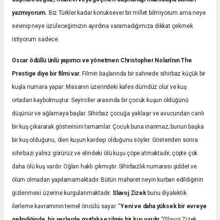
yazmıyorum.
Biz Türkler kadar konuksever bir millet bilmiyorum ama neye
sevinip neye üzüleceğimizin ayırdına varamadığımıza dikkat çekmek
istiyorum sadece.
Oscar ödüllü ünlü yapımcı ve yönetmen Christopher Nolan’nın The
Prestige diye bir filmi var.
Filmin başlarında bir sahnede sihirbaz küçük bir
kuşla numara yapar: Masanın üzerindeki kafes dümdüz olur ve kuş
ortadan kaybolmuştur. Seyirciler arasında bir çocuk kuşun öldüğünü
düşünür ve ağlamaya başlar. Sihirbaz çocuğa yaklaşır ve avucundan canlı
bir kuş çıkararak gösterisini tamamlar. Çocuk buna inanmaz; bunun başka
bir kuş olduğunu, ölen kuşun kardeşi olduğunu söyler. Gösteriden sonra
sihirbazı yalnız görürüz ve elindeki ölü kuşu çöpe atmaktadır; çöpte çok
daha ölü kuş vardır. Oğlan haklı çıkmıştır. Sihirbazlık numarası şiddet ve
ölüm olmadan yapılamamaktadır. Bütün maharet neyin kurban edildiğinin
gizlenmesi üzerine kurgulanmaktadır.
Slavoj Zizek
bunu diyalektik
ilerleme kavramının temel öncülü sayar. “
Yeni ve daha yüksek bir evreye
gelindiğinde, bir yerlerde mutlaka ezilmiş bir kuş vardır.
”(Slavoj Zizek,