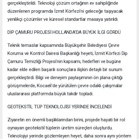
gerçekleştirildi. Teknoloji çözüm ortağının ev sahipliğinde
düzenlenen programda İzmit Körfezi’ni geleceğe taşıyacak
yenilikçi çözümler ve küresel standartlar masaya yatırıldı.
DİP ÇAMURU PROJESİ HOLLANDA’DA BÜYÜK İLGİ GÖRDÜ
Teknik temaslar kapsamında Büyükşehir Belediyesi Çevre
Koruma ve Kontrol Dairesi Başkanlığı heyeti, İzmit Körfezi Dip
Çamuru Temizliği Projesi’nin kapsamı, hedefleri ve bugüne
kadar elde edilen başarılı sonuçlara ilişkin detaylı bir sunum
gerçekleştirdi. Bilgi ve deneyim paylaşımının ön plana çıktığı
görüşmelerde, Kocaeli’de yürütülen çevre odaklı çalışmalar
uluslararası platformda büyük takdir topladı.
GEOTEKSTİL TÜP TEKNOLOJİSİ YERİNDE İNCELENDİ
Ziyaretin en önemli başlıklarından birini, projede hayati bir rol
oynayan geotekstil tüplerin üretim süreçleri oluşturdu.
Teknolojiyi yerinde gözlemleyen heyet, daha sonra aynı yöntem