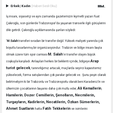
Erkek
|
Kadın
(Haberi Sesli Oku)
İş insanı, siyasetçi ve aynı zamanda gazetemizin kıymetli yazarı Fuat
Çakıroğlu, son günlerde Trabzonspor'da yaşanan transerle ilgili görüşlerini
dile getirdi. Çakıroğlu açıklamasında şunları söyledi:
'
M.Salah
transferi sıradan bir transfer değil. Yüksek maliyeti yanında çok
.
boyutlu tasarlanmış bir organizasyondur
Trabzon ve bölge insanı başta
M. Salah
olmak üzere tüm spor camiası
'ın transfer olayını büyük
Arap
coşkuyla karşıladı.
Anlaşılan herkes bir beklenti içinde, bölgeye
turist gelecek
, tanınırlığımız artacak, maçlarda seyirci kapasitemiz
yükselecek, forma satışlarından çok paralar gelecek ve.. Şunu peşin olarak
belirtmeliyim ki bir Trabzonlu ve Trabzonsporlu olarak beni Karadeniz’in ve
Ali Kemallerin
ülkemizin çocuklarının başarısı daha çok mutlu eder,
,
Hamilerin
Dozer Cemillerin, Şenolların, Necmilerin,
,
Turgayların, Kadirlerin, Necatilerin, Özkan Sümerlerin,
Ahmet Suatların
Fatih Tekkelerin
hatta
ve isimlerini