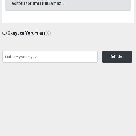
editörü sorumlu tutulamaz...
Okuyucu Yorumları
(0)
Gönder
Yorum yazarak Topluluk Kuralları’nı kabul etmiş bulunuyor ve tekhabergazetesi.com
sitesine yaptığınız yorumunuzla ilgili doğrudan veya dolaylı tüm sorumluluğu tek
başınıza üstleniyorsunuz. Yazılan tüm yorumlardan site yönetimi hiçbir şekilde
sorumlu tutulamaz.
haber paketi
haber scripti
haber yazılımı
Tüm hakları saklı tutulmaktadır.Copyright 2026©
Haber Yazılımı:
Web Aksiyon ®