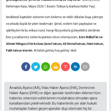
İlerlemeye Karşı, Mayıs 2026 1.Basım Türkiye İş Bankası Kültür Yay.)
Neoliberal kapitalist sistemin tüm ilerleme ve refah iddiaları boşa çıkmıştır
ve arkada büyük bir yıkım bırakmıştır. Şimdi, sistem tüm paydaşları ve
işbirlikçileri ile bu enkazı nasıl, hangi illüzyonlarla gizleyebiliriz derdinde.
Ben çocuklarımız ezilen kuşlardan olsun istemiyorum,
Eren Bülbül’ün ve
Ahmet Minguzzi’nin kolunu Şenol tutsun, Ali Kemal tutsun, Hami tutsun,
Fatih tutsun isterim.
M.Salah gelmiş hoş gelmiş' dedi.
Anadolu Ajansı (AA), İhlas Haber Ajansı (İHA), Demirören
Haber Ajansı (DHA) ve diğer ajanslar tarafından eklenen tüm
haberler, sitemizin editörlerinin müdahalesi olmadan ajans
kanallarından çekilmektedir. Bu haberlerde yer alan hukuki
muhataplar haberi geçen ajanslar olup sitemizin hiç bir