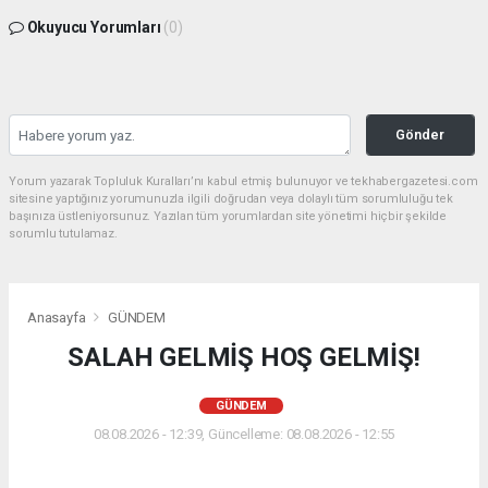
Okuyucu Yorumları
(0)
Gönder
Yorum yazarak Topluluk Kuralları’nı kabul etmiş bulunuyor ve tekhabergazetesi.com
sitesine yaptığınız yorumunuzla ilgili doğrudan veya dolaylı tüm sorumluluğu tek
başınıza üstleniyorsunuz. Yazılan tüm yorumlardan site yönetimi hiçbir şekilde
sorumlu tutulamaz.
Anasayfa
GÜNDEM
SALAH GELMİŞ HOŞ GELMİŞ!
GÜNDEM
08.08.2026 - 12:39, Güncelleme: 08.08.2026 - 12:55