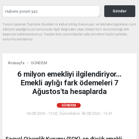
Gönder
Yorum yazarak Topluluk Kuralları’nı kabul etmiş bulunuyor ve tekhabergazetesi.com
sitesine yaptığınız yorumunuzla ilgili doğrudan veya dolaylı tüm sorumluluğu tek
başınıza üstleniyorsunuz. Yazılan tüm yorumlardan site yönetimi hiçbir şekilde
sorumlu tutulamaz.
Anasayfa
GÜNDEM
6 milyon emekliyi ilgilendiriyor...
Emekli aylığı fark ödemeleri 7
Ağustos'ta hesaplarda
GÜNDEM
06.08.2026 - 15:02, Güncelleme: 06.08.2026 - 15:41
Sosyal Güvenlik Kurumu (SGK), en düşük emekli