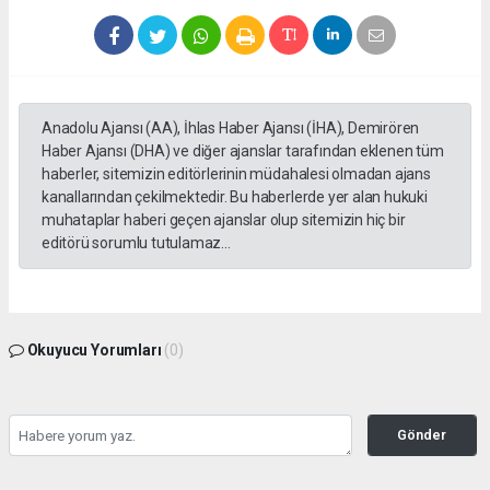
Anadolu Ajansı (AA), İhlas Haber Ajansı (İHA), Demirören
Haber Ajansı (DHA) ve diğer ajanslar tarafından eklenen tüm
haberler, sitemizin editörlerinin müdahalesi olmadan ajans
kanallarından çekilmektedir. Bu haberlerde yer alan hukuki
muhataplar haberi geçen ajanslar olup sitemizin hiç bir
editörü sorumlu tutulamaz...
Okuyucu Yorumları
(0)
Gönder
Yorum yazarak Topluluk Kuralları’nı kabul etmiş bulunuyor ve tekhabergazetesi.com