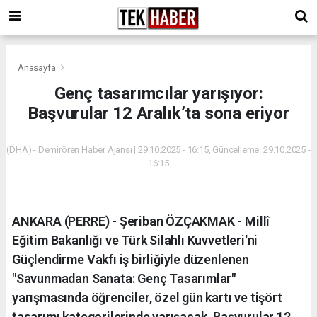
Anasayfa
Genç tasarımcılar yarışıyor:
Başvurular 12 Aralık’ta sona eriyor
(DHA) - Demirören Haber Ajansı | 29.10.2025 - 16:15, Güncelleme: 29.10.2025 -
16:15
ANKARA (PERRE) - Şeriban ÖZÇAKMAK - Millî
Eğitim Bakanlığı ve Türk Silahlı Kuvvetleri'ni
Güçlendirme Vakfı iş birliğiyle düzenlenen
"Savunmadan Sanata: Genç Tasarımlar"
yarışmasında öğrenciler, özel gün kartı ve tişört
tasarımı kategorilerinde yarışacak. Başvurular 12