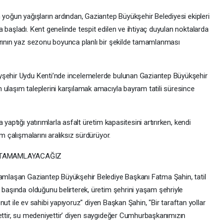
 yoğun yağışların ardından, Gaziantep Büyükşehir Belediyesi ekipleri
 başladı. Kent genelinde tespit edilen ve ihtiyaç duyulan noktalarda
arının yaz sezonu boyunca planlı bir şekilde tamamlanması
yşehir Uydu Kenti’nde incelemelerde bulunan Gaziantep Büyükşehir
 ulaşım taleplerini karşılamak amacıyla bayram tatili süresince
yaptığı yatırımlarla asfalt üretim kapasitesini artırırken, kendi
im çalışmalarını aralıksız sürdürüyor.
İ TAMAMLAYACAĞIZ
ramlaşan Gaziantep Büyükşehir Belediye Başkanı Fatma Şahin, tatil
 başında olduğunu belirterek, üretim şehrini yaşam şehriyle
Konut ile ev sahibi yapıyoruz" diyen Başkan Şahin, "Bir taraftan yollar
yettir, su medeniyettir’ diyen saygıdeğer Cumhurbaşkanımızın