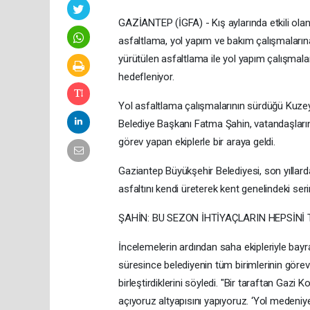
GAZİANTEP (İGFA) - Kış aylarında etkili olan
asfaltlama, yol yapım ve bakım çalışmalarına
yürütülen asfaltlama ile yol yapım çalışmal
hedefleniyor.
Yol asfaltlama çalışmalarının sürdüğü Kuze
Belediye Başkanı Fatma Şahin, vatandaşların
görev yapan ekiplerle bir araya geldi.
Gaziantep Büyükşehir Belediyesi, son yıllarda 
asfaltını kendi üreterek kent genelindeki ser
ŞAHİN: BU SEZON İHTİYAÇLARIN HEPSİN
İncelemelerin ardından saha ekipleriyle bay
süresince belediyenin tüm birimlerinin görev
birleştirdiklerini söyledi. "Bir taraftan Gazi 
açıyoruz altyapısını yapıyoruz. ‘Yol medeni