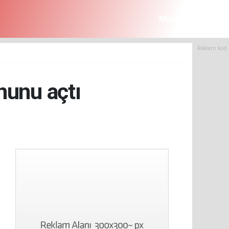
Menü
Reklam kod 
nunu açtı