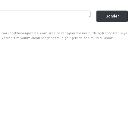
Gönder
nuyor ve tekhabergazetesi.com sitesine yaptığınız yorumunuzla ilgili doğrudan veya
. Yazılan tüm yorumlardan site yönetimi hiçbir şekilde sorumlu tutulamaz.