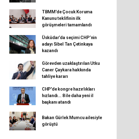
TBMM'de Çocuk Koruma
Kanunu teklifinin ilk
görüşmeleri tamamlandı
Üsküdar’da seçimi CHP’nin
adayı Sibel Tan Çetinkaya
kazandı
Görevden uzaklaştırılan Utku
Caner Çaykara hakkında
tahliye kararı
CHP'de kongre hazırlıkları
hızlandı... 8 ile daha yeni il
başkanı atandı
Bakan Gürlek Mumcu ailesiyle
görüştü