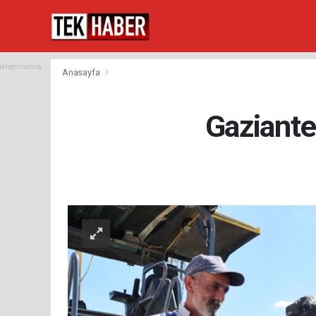
yüklenmemiş.
Anasayfa
Gaziante