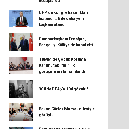
hesaplarda
CHP'de kongre hazırlıkları
hızlandı... 8 ile daha yeni il
başkanı atandı
Cumhurbaşkanı Erdoğan,
Bahçeli'yi Külliye'de kabul etti
TBMM'de Çocuk Koruma
Kanunu teklifinin ilk
görüşmeleri tamamlandı
30 ilde DEAŞ'a 104 gözaltı!
Bakan Gürlek Mumcu ailesiyle
görüştü