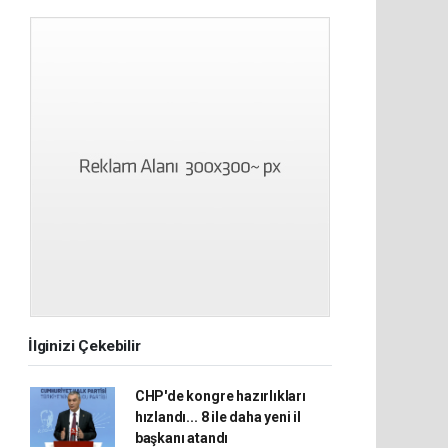
İlginizi Çekebilir
CHP'de kongre hazırlıkları
hızlandı... 8 ile daha yeni il
başkanı atandı