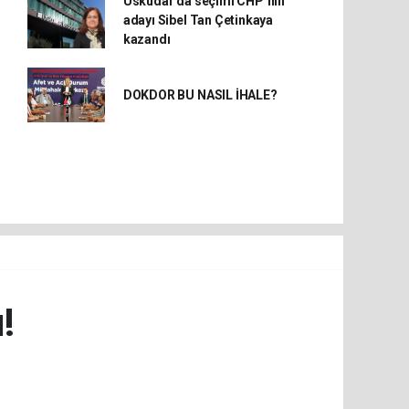
Üsküdar’da seçimi CHP’nin
adayı Sibel Tan Çetinkaya
kazandı
DOKDOR BU NASIL İHALE?
!