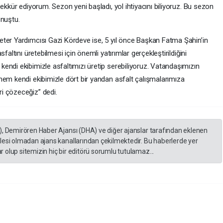
ekkür ediyorum. Sezon yeni başladı, yol ihtiyacını biliyoruz. Bu sezon
onuştu.
ter Yardımcısı Gazi Kördeve ise, 5 yıl önce Başkan Fatma Şahin’in
faltını üretebilmesi için önemli yatırımlar gerçekleştirildiğini
endi ekibimizle asfaltımızı üretip serebiliyoruz. Vatandaşımızın
hem kendi ekibimizle dört bir yandan asfalt çalışmalarımıza
i çözeceğiz” dedi.
), Demirören Haber Ajansı (DHA) ve diğer ajanslar tarafından eklenen
lesi olmadan ajans kanallarından çekilmektedir. Bu haberlerde yer
 olup sitemizin hiç bir editörü sorumlu tutulamaz...