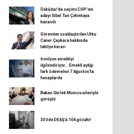
Üsküdar’da seçimi CHP’nin
adayı Sibel Tan Çetinkaya
kazandı
Görevden uzaklaştırılan Utku
Caner Çaykara hakkında
tahliye kararı
6 milyon emekliyi
ilgilendiriyor... Emekli aylığı
fark ödemeleri 7 Ağustos'ta
hesaplarda
Bakan Gürlek Mumcu ailesiyle
görüştü
30 ilde DEAŞ'a 104 gözaltı!