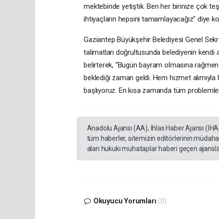
mektebinde yetiştik. Ben her birinize çok teş
ihtiyaçların hepsini tamamlayacağız" diye k
Gaziantep Büyükşehir Belediyesi Genel Sekre
talimatları doğrultusunda belediyenin kendi as
belirterek, “Bugün bayram olmasına rağmen k
beklediği zaman geldi. Hem hizmet alımıyla 
başlıyoruz. En kısa zamanda tüm problemler
Anadolu Ajansı (AA), İhlas Haber Ajansı (İHA
tüm haberler, sitemizin editörlerinin müdaha
alan hukuki muhataplar haberi geçen ajanslar
Okuyucu Yorumları
(0)