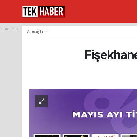
yüklenmemiş.
Anasayfa
Fişekhane'