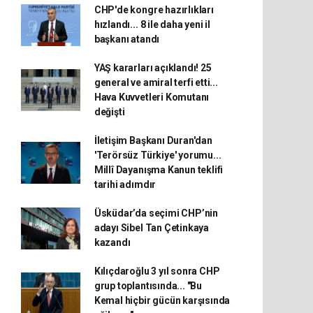
CHP'de kongre hazırlıkları
hızlandı... 8 ile daha yeni il
başkanı atandı
YAŞ kararları açıklandı! 25
general ve amiral terfi etti...
Hava Kuvvetleri Komutanı
değişti
İletişim Başkanı Duran'dan
'Terörsüz Türkiye' yorumu...
Millî Dayanışma Kanun teklifi
tarihi adımdır
Üsküdar’da seçimi CHP’nin
adayı Sibel Tan Çetinkaya
kazandı
Kılıçdaroğlu 3 yıl sonra CHP
grup toplantısında... "Bu
Kemal hiçbir gücün karşısında