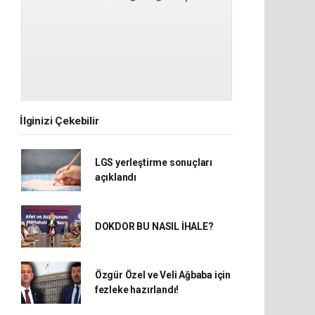
İlginizi Çekebilir
LGS yerleştirme sonuçları
açıklandı
DOKDOR BU NASIL İHALE?
Özgür Özel ve Veli Ağbaba için
fezleke hazırlandı!