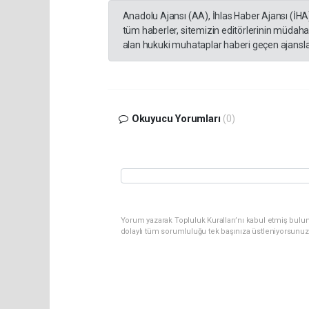
Anadolu Ajansı (AA), İhlas Haber Ajansı (İHA
tüm haberler, sitemizin editörlerinin müdaha
alan hukuki muhataplar haberi geçen ajanslar
Okuyucu Yorumları
(0)
Yorum yazarak Topluluk Kuralları’nı kabul etmiş bulu
dolaylı tüm sorumluluğu tek başınıza üstleniyorsunuz