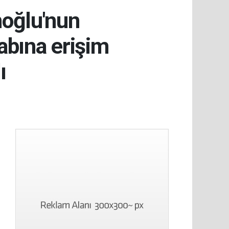
moğlu'nun
abına erişim
ı