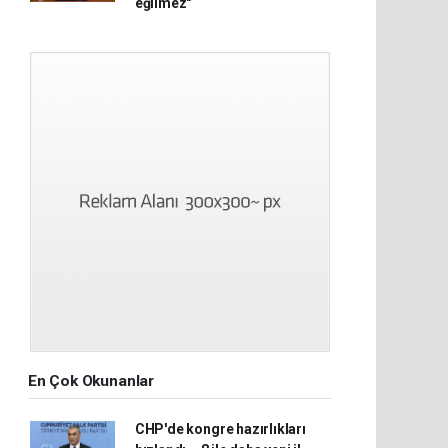
eğilmez"
En Çok Okunanlar
CHP'de kongre hazırlıkları