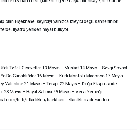
inlere uzanan bu seçkide her gece başka bir hikâye, her sahne
ip olan Fişekhane, seyirciyi yalnızca izleyici değil, sahnenin bir
erde, tiyatro yeniden hayat buluyor.
te Ufak Tefek Cinayetler 13 Mayıs – Muskat 14 Mayıs – Sevgi Soysal
r Ya Da Günahkârlar 16 Mayıs – Kürk Mantolu Madonna 17 Mayıs –
irley Valentine 21 Mayıs – Terapi 22 Mayıs – Doğu Ekspresinde
r 23 Mayıs – Hayal Satıcısı 29 Mayıs – Veda Yemeği
nial.com/tr-tr/etkinlikleri/fisekhane-etkinlikleri adresinden