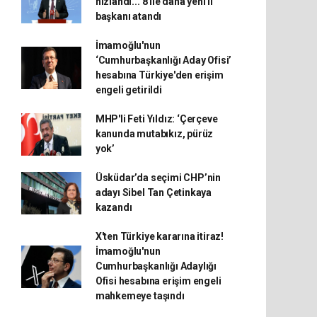
hızlandı... 8 ile daha yeni il
başkanı atandı
İmamoğlu'nun
‘Cumhurbaşkanlığı Aday Ofisi’
hesabına Türkiye'den erişim
engeli getirildi
MHP'li Feti Yıldız: ‘Çerçeve
kanunda mutabıkız, pürüz
yok’
Üsküdar’da seçimi CHP’nin
adayı Sibel Tan Çetinkaya
kazandı
X'ten Türkiye kararına itiraz!
İmamoğlu'nun
Cumhurbaşkanlığı Adaylığı
Ofisi hesabına erişim engeli
mahkemeye taşındı