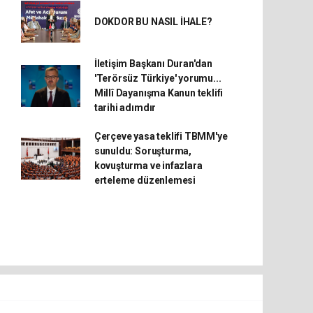
DOKDOR BU NASIL İHALE?
İletişim Başkanı Duran'dan
'Terörsüz Türkiye' yorumu...
Millî Dayanışma Kanun teklifi
tarihi adımdır
Çerçeve yasa teklifi TBMM'ye
sunuldu: Soruşturma,
kovuşturma ve infazlara
erteleme düzenlemesi