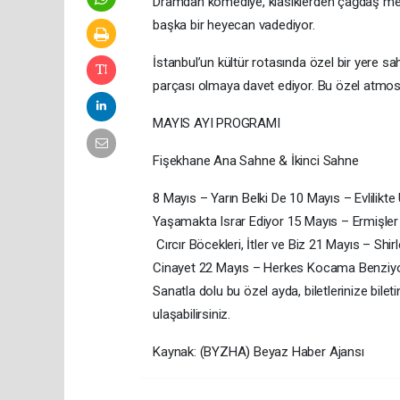
Dramdan komediye, klasiklerden çağdaş met
başka bir heyecan vadediyor.
İstanbul’un kültür rotasında özel bir yere sah
parçası olmaya davet ediyor. Bu özel atmosf
MAYIS AYI PROGRAMI
Fişekhane Ana Sahne & İkinci Sahne
8 Mayıs – Yarın Belki De 10 Mayıs – Evlilik
Yaşamakta Israr Ediyor 15 Mayıs – Ermişle
Cırcır Böcekleri, İtler ve Biz 21 Mayıs – Sh
Cinayet 22 Mayıs – Herkes Kocama Benziyo
Sanatla dolu bu özel ayda, biletlerinize bileti
ulaşabilirsiniz.
Kaynak: (BYZHA) Beyaz Haber Ajansı