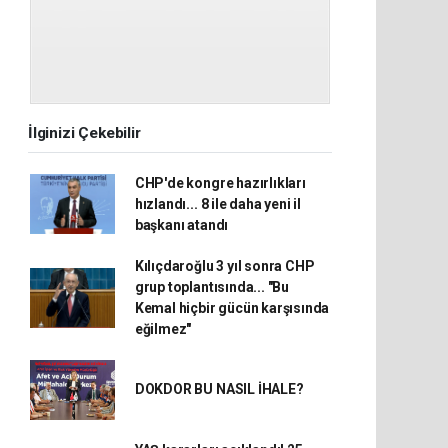
İlginizi Çekebilir
CHP'de kongre hazırlıkları
hızlandı... 8 ile daha yeni il
başkanı atandı
Kılıçdaroğlu 3 yıl sonra CHP
grup toplantısında... "Bu
Kemal hiçbir gücün karşısında
eğilmez"
DOKDOR BU NASIL İHALE?