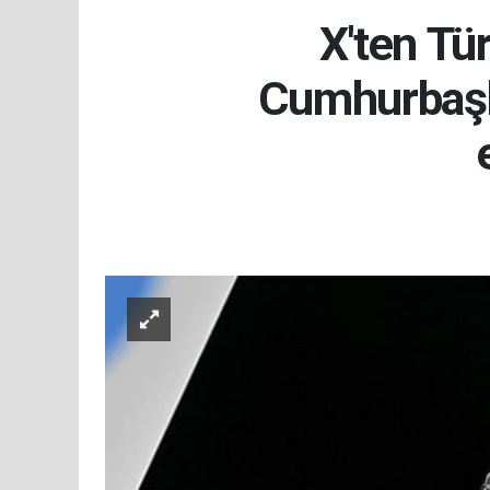
X'ten Tü
Cumhurbaşka