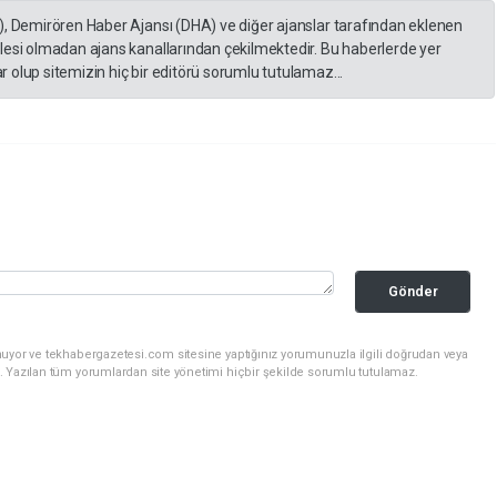
), Demirören Haber Ajansı (DHA) ve diğer ajanslar tarafından eklenen
lesi olmadan ajans kanallarından çekilmektedir. Bu haberlerde yer
 olup sitemizin hiç bir editörü sorumlu tutulamaz...
Gönder
nuyor ve tekhabergazetesi.com sitesine yaptığınız yorumunuzla ilgili doğrudan veya
. Yazılan tüm yorumlardan site yönetimi hiçbir şekilde sorumlu tutulamaz.