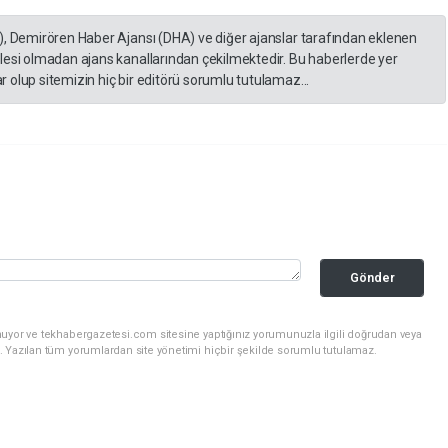
), Demirören Haber Ajansı (DHA) ve diğer ajanslar tarafından eklenen
lesi olmadan ajans kanallarından çekilmektedir. Bu haberlerde yer
 olup sitemizin hiç bir editörü sorumlu tutulamaz...
Gönder
nuyor ve tekhabergazetesi.com sitesine yaptığınız yorumunuzla ilgili doğrudan veya
. Yazılan tüm yorumlardan site yönetimi hiçbir şekilde sorumlu tutulamaz.