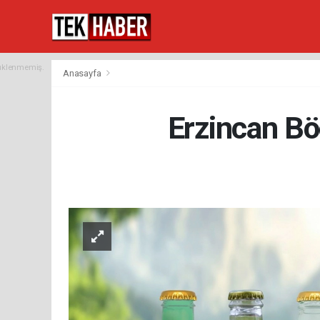
yüklenmemiş.
Anasayfa
Erzincan B