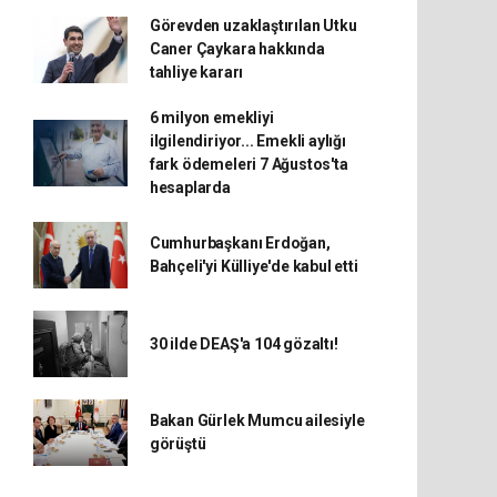
Görevden uzaklaştırılan Utku
Caner Çaykara hakkında
tahliye kararı
6 milyon emekliyi
ilgilendiriyor... Emekli aylığı
fark ödemeleri 7 Ağustos'ta
hesaplarda
Cumhurbaşkanı Erdoğan,
Bahçeli'yi Külliye'de kabul etti
30 ilde DEAŞ'a 104 gözaltı!
Bakan Gürlek Mumcu ailesiyle
görüştü