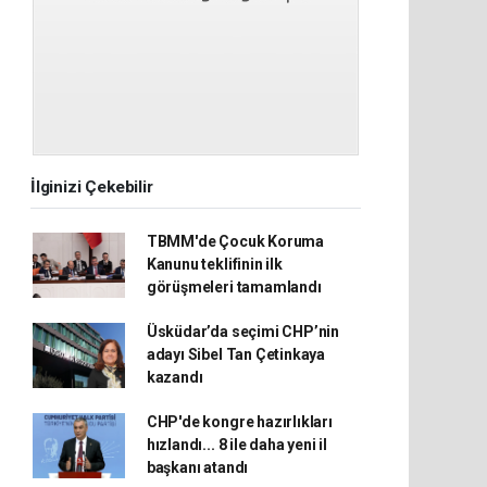
İlginizi Çekebilir
TBMM'de Çocuk Koruma
Kanunu teklifinin ilk
görüşmeleri tamamlandı
Üsküdar’da seçimi CHP’nin
adayı Sibel Tan Çetinkaya
kazandı
CHP'de kongre hazırlıkları
hızlandı... 8 ile daha yeni il
başkanı atandı