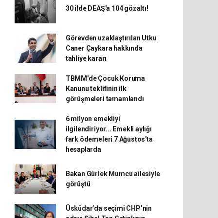
30 ilde DEAŞ'a 104 gözaltı!
Görevden uzaklaştırılan Utku
Caner Çaykara hakkında
tahliye kararı
TBMM'de Çocuk Koruma
Kanunu teklifinin ilk
görüşmeleri tamamlandı
6 milyon emekliyi
ilgilendiriyor... Emekli aylığı
fark ödemeleri 7 Ağustos'ta
hesaplarda
Bakan Gürlek Mumcu ailesiyle
görüştü
Üsküdar’da seçimi CHP’nin