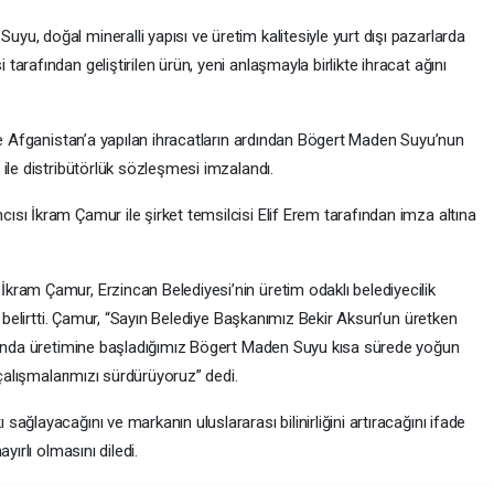
u, doğal mineralli yapısı ve üretim kalitesiyle yurt dışı pazarlarda
rafından geliştirilen ürün, yeni anlaşmayla birlikte ihracat ağını
ve Afganistan’a yapılan ihracatların ardından Bögert Maden Suyu’nun
ile distribütörlük sözleşmesi imzalandı.
sı İkram Çamur ile şirket temsilcisi Elif Erem tarafından imza altına
ram Çamur, Erzincan Belediyesi’nin üretim odaklı belediyecilik
i belirtti. Çamur, “Sayın Belediye Başkanımız Bekir Aksun’un üretken
ılında üretimine başladığımız Bögert Maden Suyu kısa sürede yoğun
 çalışmalarımızı sürdürüyoruz” dedi.
ğlayacağını ve markanın uluslararası bilinirliğini artıracağını ifade
yırlı olmasını diledi.