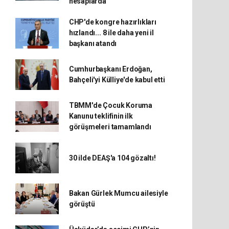
hesaplarda
CHP'de kongre hazırlıkları
hızlandı... 8 ile daha yeni il
başkanı atandı
Cumhurbaşkanı Erdoğan,
Bahçeli'yi Külliye'de kabul etti
TBMM'de Çocuk Koruma
Kanunu teklifinin ilk
görüşmeleri tamamlandı
30 ilde DEAŞ'a 104 gözaltı!
Bakan Gürlek Mumcu ailesiyle
görüştü