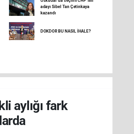
Üsküdar’da seçimi CHP’nin
adayı Sibel Tan Çetinkaya
kazandı
DOKDOR BU NASIL İHALE?
li aylığı fark
larda