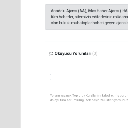
Anadolu Ajansı (AA), İhlas Haber Ajansı (İHA
tüm haberler, sitemizin editörlerinin müdaha
alan hukuki muhataplar haberi geçen ajanslar
Okuyucu Yorumları
(0)
Yorum yazarak Topluluk Kuralları’nı kabul etmiş bulu
dolaylı tüm sorumluluğu tek başınıza üstleniyorsunuz