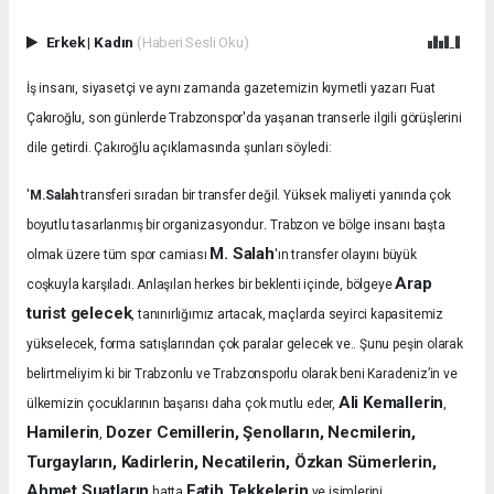
Erkek
|
Kadın
(Haberi Sesli Oku)
İş insanı, siyasetçi ve aynı zamanda gazetemizin kıymetli yazarı Fuat
Çakıroğlu, son günlerde Trabzonspor'da yaşanan transerle ilgili görüşlerini
dile getirdi. Çakıroğlu açıklamasında şunları söyledi:
'
M.Salah
transferi sıradan bir transfer değil. Yüksek maliyeti yanında çok
.
boyutlu tasarlanmış bir organizasyondur
Trabzon ve bölge insanı başta
M. Salah
olmak üzere tüm spor camiası
'ın transfer olayını büyük
Arap
coşkuyla karşıladı.
Anlaşılan herkes bir beklenti içinde, bölgeye
turist gelecek
, tanınırlığımız artacak, maçlarda seyirci kapasitemiz
yükselecek, forma satışlarından çok paralar gelecek ve.. Şunu peşin olarak
belirtmeliyim ki bir Trabzonlu ve Trabzonsporlu olarak beni Karadeniz’in ve
Ali Kemallerin
ülkemizin çocuklarının başarısı daha çok mutlu eder,
,
Hamilerin
Dozer Cemillerin, Şenolların, Necmilerin,
,
Turgayların, Kadirlerin, Necatilerin, Özkan Sümerlerin,
Ahmet Suatların
Fatih Tekkelerin
hatta
ve isimlerini