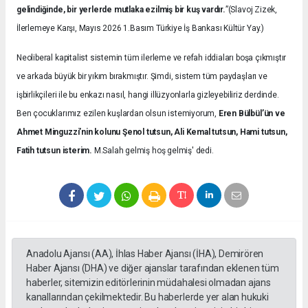
gelindiğinde, bir yerlerde mutlaka ezilmiş bir kuş vardır.
”(Slavoj Zizek,
İlerlemeye Karşı, Mayıs 2026 1.Basım Türkiye İş Bankası Kültür Yay.)
Neoliberal kapitalist sistemin tüm ilerleme ve refah iddiaları boşa çıkmıştır
ve arkada büyük bir yıkım bırakmıştır. Şimdi, sistem tüm paydaşları ve
işbirlikçileri ile bu enkazı nasıl, hangi illüzyonlarla gizleyebiliriz derdinde.
Ben çocuklarımız ezilen kuşlardan olsun istemiyorum,
Eren Bülbül’ün ve
Ahmet Minguzzi’nin kolunu Şenol tutsun, Ali Kemal tutsun, Hami tutsun,
Fatih tutsun isterim.
M.Salah gelmiş hoş gelmiş' dedi.
Anadolu Ajansı (AA), İhlas Haber Ajansı (İHA), Demirören
Haber Ajansı (DHA) ve diğer ajanslar tarafından eklenen tüm
haberler, sitemizin editörlerinin müdahalesi olmadan ajans
kanallarından çekilmektedir. Bu haberlerde yer alan hukuki