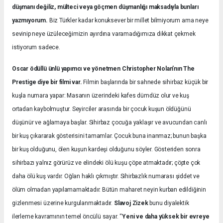
düşmanı değiliz, mülteci veya göçmen düşmanlığı maksadıyla bunları
yazmıyorum.
Biz Türkler kadar konuksever bir millet bilmiyorum ama neye
sevinip neye üzüleceğimizin ayırdına varamadığımıza dikkat çekmek
istiyorum sadece.
Oscar ödüllü ünlü yapımcı ve yönetmen Christopher Nolan’nın The
Prestige diye bir filmi var.
Filmin başlarında bir sahnede sihirbaz küçük bir
kuşla numara yapar: Masanın üzerindeki kafes dümdüz olur ve kuş
ortadan kaybolmuştur. Seyirciler arasında bir çocuk kuşun öldüğünü
düşünür ve ağlamaya başlar. Sihirbaz çocuğa yaklaşır ve avucundan canlı
bir kuş çıkararak gösterisini tamamlar. Çocuk buna inanmaz; bunun başka
bir kuş olduğunu, ölen kuşun kardeşi olduğunu söyler. Gösteriden sonra
sihirbazı yalnız görürüz ve elindeki ölü kuşu çöpe atmaktadır; çöpte çok
daha ölü kuş vardır. Oğlan haklı çıkmıştır. Sihirbazlık numarası şiddet ve
ölüm olmadan yapılamamaktadır. Bütün maharet neyin kurban edildiğinin
gizlenmesi üzerine kurgulanmaktadır.
Slavoj Zizek
bunu diyalektik
ilerleme kavramının temel öncülü sayar. “
Yeni ve daha yüksek bir evreye