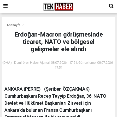
Anasayfa
Erdoğan-Macron görüşmesinde
ticaret, NATO ve bölgesel
gelişmeler ele alındı
(DHA) - Demirören Haber Ajansı | 08.07.2026 - 17:51, Güncelleme: 08.07.2026 -
17:51
ANKARA (PERRE) - (Şeriban ÖZÇAKMAK) -
Cumhurbaşkanı Recep Tayyip Erdoğan, 36. NATO
Devlet ve Hükümet Başkanları Zirvesi için
Ankara'da bulunan Fransa Cumhurbaşkanı