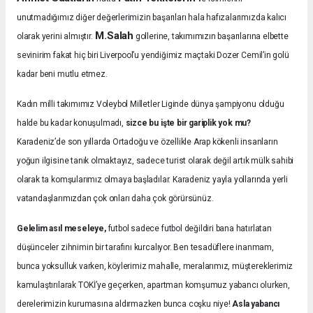
unutmadığımız diğer değerlerimizin başarıları hala hafızalarımızda kalıcı
M.Salah
olarak yerini almıştır.
gollerine, takımımızın başarılarına elbette
sevinirim fakat hiç biri Liverpool’u yendiğimiz maçtaki Dozer Cemil’in golü
kadar beni mutlu etmez.
Kadın milli takımımız Voleybol Milletler Liginde dünya şampiyonu olduğu
halde bu kadar konuşulmadı,
sizce bu işte bir gariplik yok mu?
Karadeniz’de son yıllarda Ortadoğu ve özellikle Arap kökenli insanların
yoğun ilgisine tanık olmaktayız, sadece turist olarak değil artık mülk sahibi
olarak ta komşularımız olmaya başladılar. Karadeniz yayla yollarında yerli
vatandaşlarımızdan çok onları daha çok görürsünüz.
Gelelim asıl meseleye,
futbol sadece futbol değildiri bana hatırlatan
düşünceler zihnimin bir tarafını kurcalıyor. Ben tesadüflere inanmam,
bunca yoksulluk varken, köylerimiz mahalle, meralarımız, müştereklerimiz
kamulaştırılarak TOKİ’ye geçerken, apartman komşumuz yabancı olurken,
derelerimizin kurumasına aldırmazken bunca coşku niye!
Asla yabancı