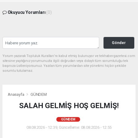
Okuyucu Yorumları
(0)
Gönder
Yorum yazarak Topluluk Kuralları’nı kabul etmiş bulunuyor ve tekhabergazetesi.com
sitesine yaptığınız yorumunuzla ilgili doğrudan veya dolaylı tüm sorumluluğu tek
başınıza üstleniyorsunuz. Yazılan tüm yorumlardan site yönetimi hiçbir şekilde
sorumlu tutulamaz.
Anasayfa
GÜNDEM
SALAH GELMİŞ HOŞ GELMİŞ!
GÜNDEM
08.08.2026 - 12:39, Güncelleme: 08.08.2026 - 12:55