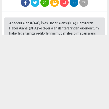
Anadolu Ajansı (AA), İhlas Haber Ajansı (İHA), Demirören
Haber Ajansı (DHA) ve diğer ajanslar tarafından eklenen tüm
haberler, sitemizin editörlerinin müdahalesi olmadan ajans
kanallarından çekilmektedir. Bu haberlerde yer alan hukuki
muhataplar haberi geçen ajanslar olup sitemizin hiç bir
editörü sorumlu tutulamaz...
Okuyucu Yorumları
(0)
Gönder
Yorum yazarak Topluluk Kuralları’nı kabul etmiş bulunuyor ve tekhabergazetesi.com
sitesine yaptığınız yorumunuzla ilgili doğrudan veya dolaylı tüm sorumluluğu tek