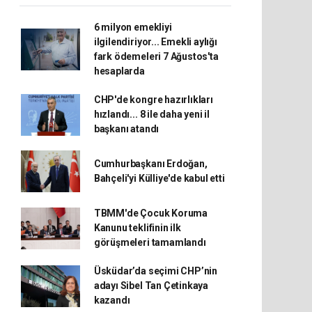
6 milyon emekliyi
ilgilendiriyor... Emekli aylığı
fark ödemeleri 7 Ağustos'ta
hesaplarda
CHP'de kongre hazırlıkları
hızlandı... 8 ile daha yeni il
başkanı atandı
Cumhurbaşkanı Erdoğan,
Bahçeli'yi Külliye'de kabul etti
TBMM'de Çocuk Koruma
Kanunu teklifinin ilk
görüşmeleri tamamlandı
Üsküdar’da seçimi CHP’nin
adayı Sibel Tan Çetinkaya
kazandı