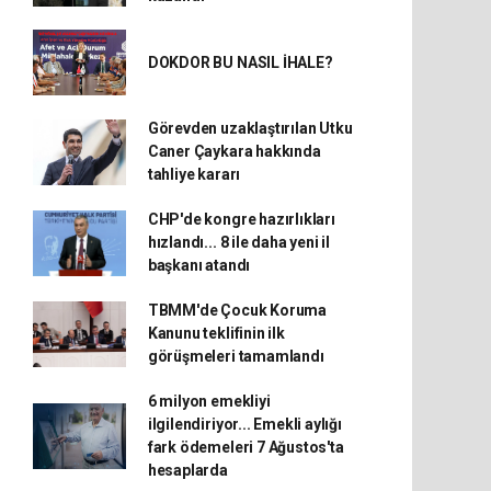
DOKDOR BU NASIL İHALE?
Görevden uzaklaştırılan Utku
Caner Çaykara hakkında
tahliye kararı
CHP'de kongre hazırlıkları
hızlandı... 8 ile daha yeni il
başkanı atandı
TBMM'de Çocuk Koruma
Kanunu teklifinin ilk
görüşmeleri tamamlandı
6 milyon emekliyi
ilgilendiriyor... Emekli aylığı
fark ödemeleri 7 Ağustos'ta
hesaplarda