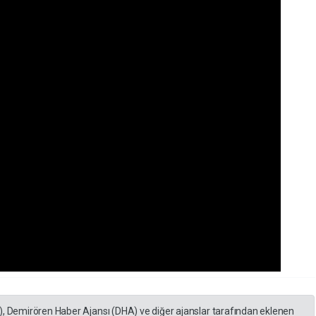
), Demirören Haber Ajansı (DHA) ve diğer ajanslar tarafından eklenen