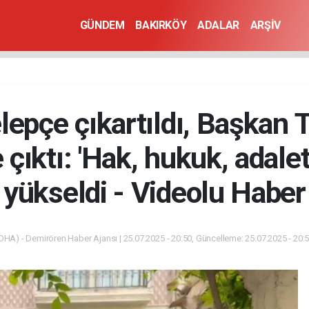
GÜNDEM
BAKIRKÖY
ADALAR
ARŞİV
lepçe çıkartıldı, Başkan T
çıktı: 'Hak, hukuk, adalet
yükseldi - Videolu Haber
DHA) - Demirören Haber Ajansı | 25.07.2025 - 20:50, Güncelleme: 25.07.2025 - 20: