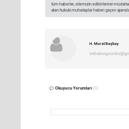
tüm haberler, sitemizin editörlerinin müdaha
alan hukuki muhataplar haberi geçen ajanslar
H. Murat Başbay
tekhabergazetesi@gm
Okuyucu Yorumları
(0)