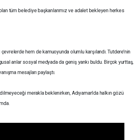
si olan tüm belediye başkanlarımız ve adalet bekleyen herkes
çevrelerde hem de kamuoyunda olumlu karşılandı. Tutdere’nin
usal anlar sosyal medyada da geniş yankı buldu. Birçok yurttaş,
yanışma mesajları paylaştı.
 edilmeyeceği merakla beklenirken, Adıyaman’da halkın gözü
umda.