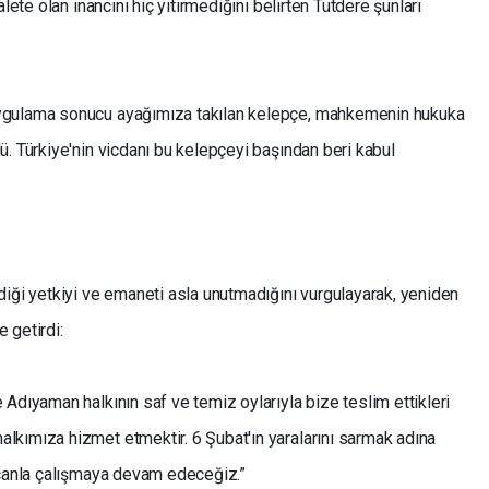
lete olan inancını hiç yitirmediğini belirten Tutdere şunları
ygulama sonucu ayağımıza takılan kelepçe, mahkemenin hukuka
. Türkiye'nin vicdanı bu kelepçeyi başından beri kabul
diği yetkiyi ve emaneti asla unutmadığını vurgulayarak, yeniden
 getirdi:
Adıyaman halkının saf ve temiz oylarıyla bize teslim ettikleri
kımıza hizmet etmektir. 6 Şubat'ın yaralarını sarmak adına
ecanla çalışmaya devam edeceğiz.”