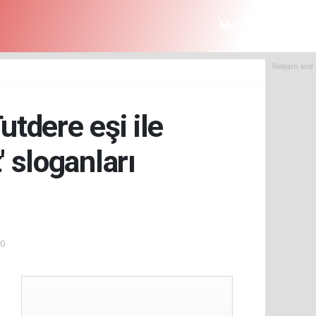
Menü
Reklam kod 
utdere eşi ile
' sloganları
50