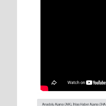
Anadolu Ajansı (AA), İhlas Haber Ajansı (İHA