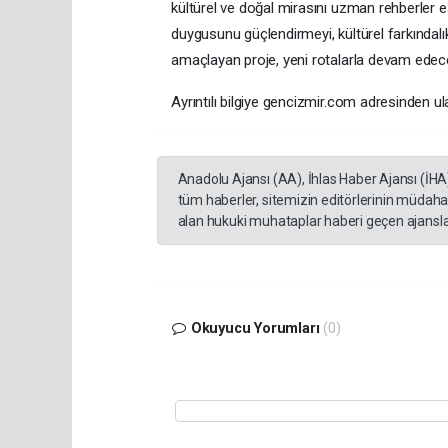
kültürel ve doğal mirasını uzman rehberler e
duygusunu güçlendirmeyi, kültürel farkındalıkl
amaçlayan proje, yeni rotalarla devam edec
Ayrıntılı bilgiye gencizmir.com adresinden ula
Anadolu Ajansı (AA), İhlas Haber Ajansı (İHA
tüm haberler, sitemizin editörlerinin müdaha
alan hukuki muhataplar haberi geçen ajanslar
Okuyucu Yorumları
(0)