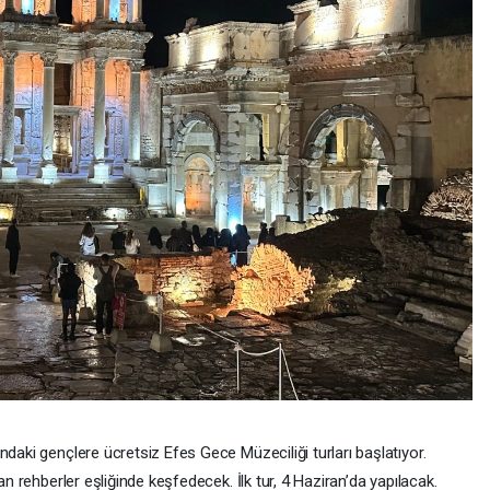
ndaki gençlere ücretsiz Efes Gece Müzeciliği turları başlatıyor.
an rehberler eşliğinde keşfedecek. İlk tur, 4 Haziran’da yapılacak.