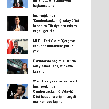
hızlandı... 8 ile daha yeni il
başkanı atandı
İmamoğlu'nun
‘Cumhurbaşkanlığı Aday Ofisi’
hesabına Türkiye'den erişim
engeli getirildi
MHP'li Feti Yıldız: ‘Çerçeve
kanunda mutabıkız, pürüz
yok’
Üsküdar’da seçimi CHP’nin
adayı Sibel Tan Çetinkaya
kazandı
X'ten Türkiye kararına itiraz!
İmamoğlu'nun
Cumhurbaşkanlığı Adaylığı
Ofisi hesabına erişim engeli
mahkemeye taşındı