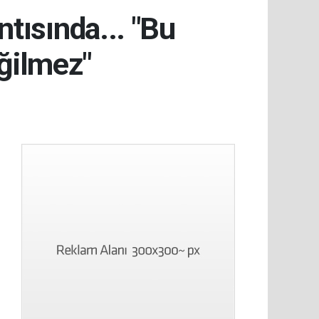
ntısında... "Bu
ğilmez"