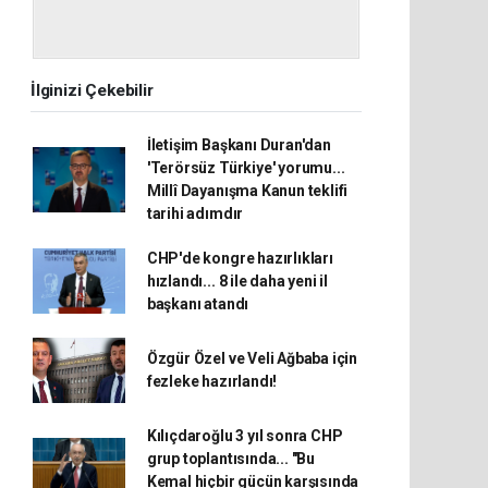
İlginizi Çekebilir
İletişim Başkanı Duran'dan
'Terörsüz Türkiye' yorumu...
Millî Dayanışma Kanun teklifi
tarihi adımdır
CHP'de kongre hazırlıkları
hızlandı... 8 ile daha yeni il
başkanı atandı
Özgür Özel ve Veli Ağbaba için
fezleke hazırlandı!
Kılıçdaroğlu 3 yıl sonra CHP
grup toplantısında... "Bu
Kemal hiçbir gücün karşısında