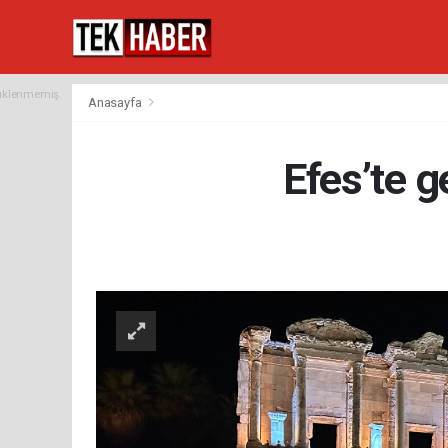
yüklenmemiş.
Anasayfa
Efes’te g