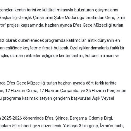
ençleri kentin tarihi ve kültürel mirasıyla buluşturan çalışmalarını
i Başkanlığı Gençlik Çalışmaları Şube Müdürlüğü tarafından Genç İzmir
iyor” projesi kapsamında, haziran ayında Efes Gece Müzeciliği turları
siz olarak düzenlenecek programda katılımcılar, antik dünyanın en
arı eşliğinde keşfetme fırsatı bulacak. Özel ışıklandırmalarla farklı bir
er, uzman rehberler eşliğinde kentin tarihini, kültürel mirasını ve
a Efes Gece Müzeciliği turları haziran ayında dört farklı tarihte
şembe, 12 Haziran Cuma, 17 Haziran Çarşamba ve 25 Haziran Perşembe
duğu programa katılmak isteyen gençlerin başvuruları Âşık Veysel
da 2025-2026 döneminde Efes, Şirince, Bergama, Ödemiş Birgi,
plam 50 rehberli gezi düzenlendi. Yaklaşık 3 bin genç, İzmir’in tarihi,