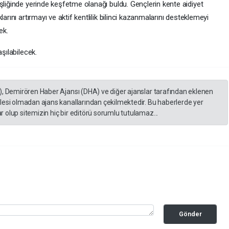
şliğinde yerinde keşfetme olanağı buldu. Gençlerin kente aidiyet
arını artırmayı ve aktif kentlilik bilinci kazanmalarını desteklemeyi
ek.
şılabilecek.
), Demirören Haber Ajansı (DHA) ve diğer ajanslar tarafından eklenen
lesi olmadan ajans kanallarından çekilmektedir. Bu haberlerde yer
 olup sitemizin hiç bir editörü sorumlu tutulamaz...
Gönder