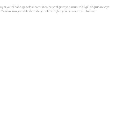
nuyor ve tekhabergazetesi.com sitesine yaptığınız yorumunuzla ilgili doğrudan veya
. Yazılan tüm yorumlardan site yönetimi hiçbir şekilde sorumlu tutulamaz.