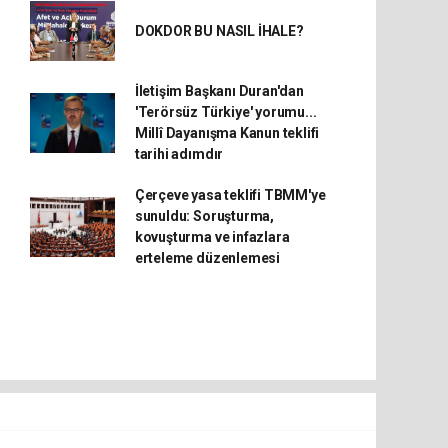
DOKDOR BU NASIL İHALE?
İletişim Başkanı Duran'dan
'Terörsüz Türkiye' yorumu...
Millî Dayanışma Kanun teklifi
tarihi adımdır
Çerçeve yasa teklifi TBMM'ye
sunuldu: Soruşturma,
kovuşturma ve infazlara
erteleme düzenlemesi