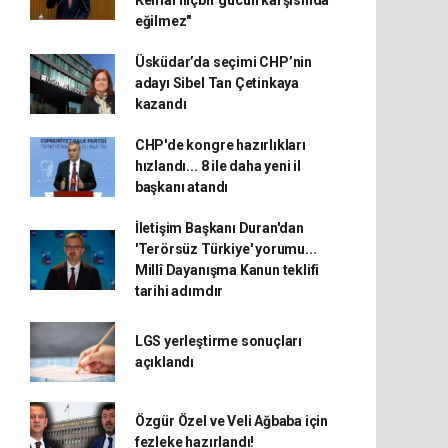
Kemal hiçbir gücün karşısında
eğilmez"
Üsküdar’da seçimi CHP’nin
adayı Sibel Tan Çetinkaya
kazandı
CHP'de kongre hazırlıkları
hızlandı... 8 ile daha yeni il
başkanı atandı
İletişim Başkanı Duran'dan
'Terörsüz Türkiye' yorumu...
Millî Dayanışma Kanun teklifi
tarihi adımdır
LGS yerleştirme sonuçları
açıklandı
Özgür Özel ve Veli Ağbaba için
fezleke hazırlandı!