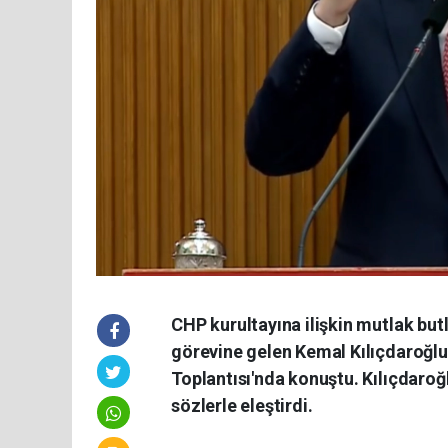
CHP kurultayına ilişkin mutlak but
görevine gelen Kemal Kılıçdaroğlu
Toplantısı'nda konuştu. Kılıçdaroğl
sözlerle eleştirdi.