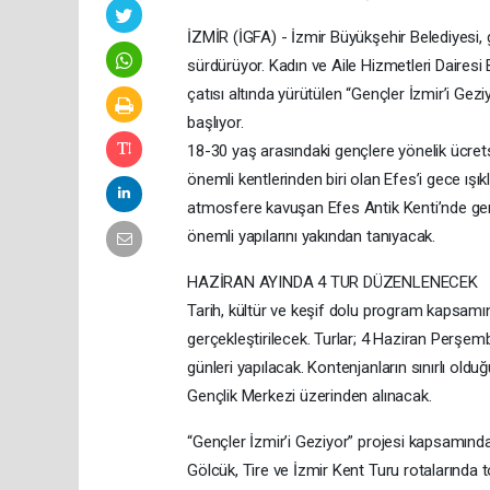
İZMİR (İGFA) - İzmir Büyükşehir Belediyesi, g
sürdürüyor. Kadın ve Aile Hizmetleri Daires
çatısı altında yürütülen “Gençler İzmir’i Gez
başlıyor.
18-30 yaş arasındaki gençlere yönelik ücret
önemli kentlerinden biri olan Efes’i gece ışıkl
atmosfere kavuşan Efes Antik Kenti’nde gençl
önemli yapılarını yakından tanıyacak.
HAZİRAN AYINDA 4 TUR DÜZENLENECEK
Tarih, kültür ve keşif dolu program kapsamınd
gerçekleştirilecek. Turlar; 4 Haziran Per
günleri yapılacak. Kontenjanların sınırlı ol
Gençlik Merkezi üzerinden alınacak.
“Gençler İzmir’i Geziyor” projesi kapsamın
Gölcük, Tire ve İzmir Kent Turu rotalarında to