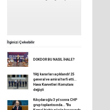
İlginizi Çekebilir
DOKDOR BU NASIL İHALE?
YAŞ kararları açıklandı! 25
general ve amiral terfi etti...
Hava Kuvvetleri Komutanı
değişti
Kılıçdaroğlu 3 yıl sonra CHP
grup toplantısında... "Bu