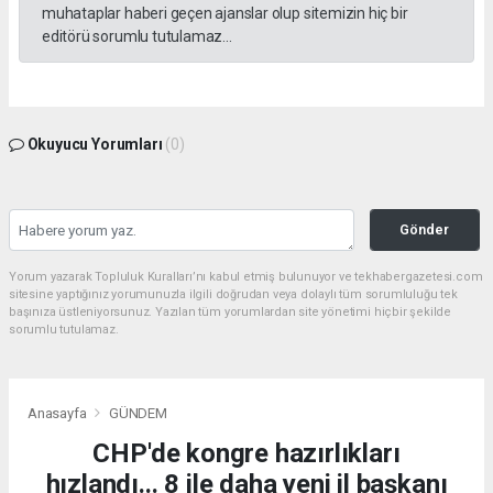
muhataplar haberi geçen ajanslar olup sitemizin hiç bir
editörü sorumlu tutulamaz...
Okuyucu Yorumları
(0)
Gönder
Yorum yazarak Topluluk Kuralları’nı kabul etmiş bulunuyor ve tekhabergazetesi.com
sitesine yaptığınız yorumunuzla ilgili doğrudan veya dolaylı tüm sorumluluğu tek
başınıza üstleniyorsunuz. Yazılan tüm yorumlardan site yönetimi hiçbir şekilde
sorumlu tutulamaz.
Anasayfa
GÜNDEM
CHP'de kongre hazırlıkları
hızlandı... 8 ile daha yeni il başkanı