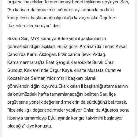
örgütsel hazırlıkları tamamlamayı hedeflediklerini söyleyen Sarı,
"Bu kapsamda amacımız, ağustos ayı sonunda partinin
kongrelerini başlatacağı olgunluğa kavuşmaktır. Örgütsel
düzenlemeler sürüyor." dedi.
Sözcü Sarı, MYK kararıyla 8 ilde yeni il başkanlarının
görevlendirildiğini açıkladı. Buna göre; Ardahan'da Temel Avşar,
Çankırı'da Kamil Akdoğan, Erzincan'da Şevki Akdağ,
Kahramanmaraş'ta Esat Şengül, Karabük'te Burak Onur
Gündüz, Kırklareli'nde Özgür Kaya, Kilis'te Mustafa Curat ve
Kocaeli'nde Selman Yıldırım'ın il başkanı olarak
görevlendirildiğini duyurdu. Eksik kalan il başkanlığı atamalarının
da önümüzdeki hafta tamamlanacağını belirten Sarı, ilçe
örgütlerine yönelik değerlendirmelerin de sürdüğünü belirterek,
"İlçelerle ilgili değerlendirmeler yapılıyor. Onları da Ağustos sonu
itibarıyla tamamlayıp Eylül ayında kongre takvimini başlatıyor
olacağız" diye konuştu.