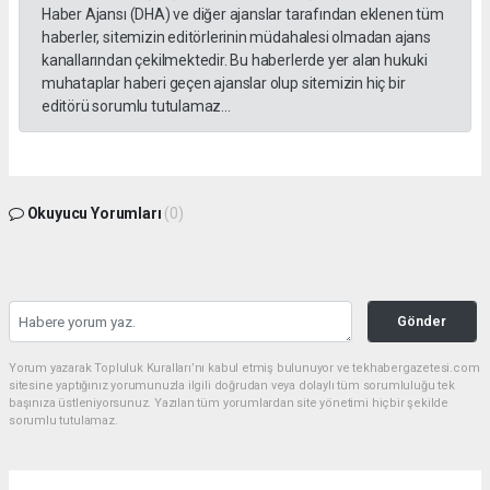
Haber Ajansı (DHA) ve diğer ajanslar tarafından eklenen tüm
haberler, sitemizin editörlerinin müdahalesi olmadan ajans
kanallarından çekilmektedir. Bu haberlerde yer alan hukuki
muhataplar haberi geçen ajanslar olup sitemizin hiç bir
editörü sorumlu tutulamaz...
Okuyucu Yorumları
(0)
Gönder
Yorum yazarak Topluluk Kuralları’nı kabul etmiş bulunuyor ve tekhabergazetesi.com
sitesine yaptığınız yorumunuzla ilgili doğrudan veya dolaylı tüm sorumluluğu tek
başınıza üstleniyorsunuz. Yazılan tüm yorumlardan site yönetimi hiçbir şekilde
sorumlu tutulamaz.