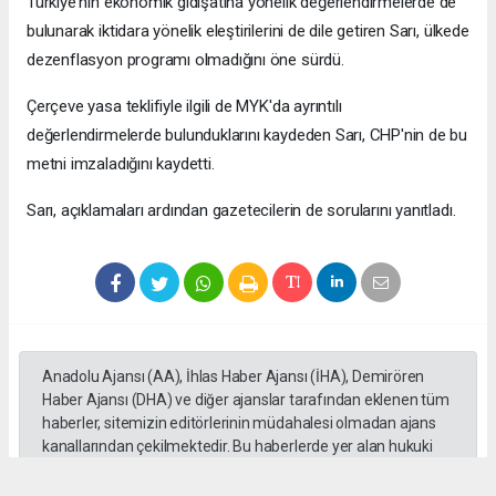
Türkiye'nin ekonomik gidişatına yönelik değerlendirmelerde de
bulunarak iktidara yönelik eleştirilerini de dile getiren Sarı, ülkede
dezenflasyon programı olmadığını öne sürdü.
Çerçeve yasa teklifiyle ilgili de MYK'da ayrıntılı
değerlendirmelerde bulunduklarını kaydeden Sarı, CHP'nin de bu
metni imzaladığını kaydetti.
Sarı, açıklamaları ardından gazetecilerin de sorularını yanıtladı.
Anadolu Ajansı (AA), İhlas Haber Ajansı (İHA), Demirören
Haber Ajansı (DHA) ve diğer ajanslar tarafından eklenen tüm
haberler, sitemizin editörlerinin müdahalesi olmadan ajans
kanallarından çekilmektedir. Bu haberlerde yer alan hukuki
muhataplar haberi geçen ajanslar olup sitemizin hiç bir
editörü sorumlu tutulamaz...