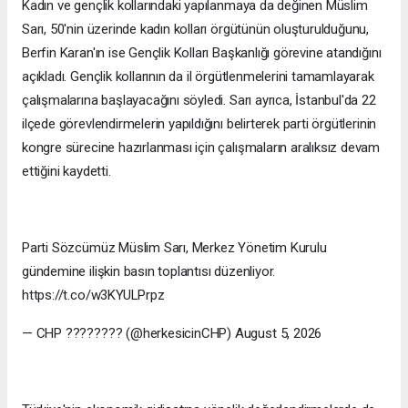
Kadın ve gençlik kollarındaki yapılanmaya da değinen Müslim
Sarı, 50'nin üzerinde kadın kolları örgütünün oluşturulduğunu,
Berfin Karan'ın ise Gençlik Kolları Başkanlığı görevine atandığını
açıkladı. Gençlik kollarının da il örgütlenmelerini tamamlayarak
çalışmalarına başlayacağını söyledi. Sarı ayrıca, İstanbul'da 22
ilçede görevlendirmelerin yapıldığını belirterek parti örgütlerinin
kongre sürecine hazırlanması için çalışmaların aralıksız devam
ettiğini kaydetti.
Parti Sözcümüz Müslim Sarı, Merkez Yönetim Kurulu
gündemine ilişkin basın toplantısı düzenliyor.
https://t.co/w3KYULPrpz
— CHP ???????? (@herkesicinCHP) August 5, 2026