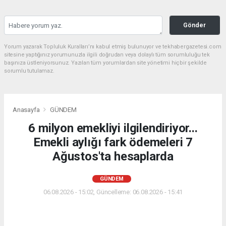
Gönder
Yorum yazarak Topluluk Kuralları’nı kabul etmiş bulunuyor ve tekhabergazetesi.com
sitesine yaptığınız yorumunuzla ilgili doğrudan veya dolaylı tüm sorumluluğu tek
başınıza üstleniyorsunuz. Yazılan tüm yorumlardan site yönetimi hiçbir şekilde
sorumlu tutulamaz.
Anasayfa
GÜNDEM
6 milyon emekliyi ilgilendiriyor...
Emekli aylığı fark ödemeleri 7
Ağustos'ta hesaplarda
GÜNDEM
06.08.2026 - 15:02, Güncelleme: 06.08.2026 - 15:41