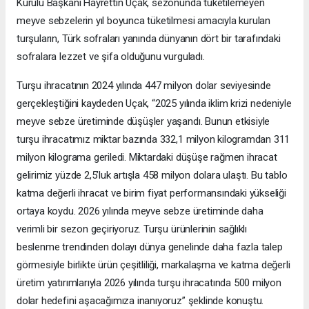
Kurulu Başkanı Hayrettin Uçak, sezonunda tüketilemeyen
meyve sebzelerin yıl boyunca tüketilmesi amacıyla kurulan
turşuların, Türk sofraları yanında dünyanın dört bir tarafındaki
sofralara lezzet ve şifa olduğunu vurguladı.
Turşu ihracatının 2024 yılında 447 milyon dolar seviyesinde
gerçekleştiğini kaydeden Uçak, “2025 yılında iklim krizi nedeniyle
meyve sebze üretiminde düşüşler yaşandı. Bunun etkisiyle
turşu ihracatımız miktar bazında 332,1 milyon kilogramdan 311
milyon kilograma geriledi. Miktardaki düşüşe rağmen ihracat
gelirimiz yüzde 2,5’luk artışla 458 milyon dolara ulaştı. Bu tablo
katma değerli ihracat ve birim fiyat performansındaki yükseliği
ortaya koydu. 2026 yılında meyve sebze üretiminde daha
verimli bir sezon geçiriyoruz. Turşu ürünlerinin sağlıklı
beslenme trendinden dolayı dünya genelinde daha fazla talep
görmesiyle birlikte ürün çeşitliliği, markalaşma ve katma değerli
üretim yatırımlarıyla 2026 yılında turşu ihracatında 500 milyon
dolar hedefini aşacağımıza inanıyoruz” şeklinde konuştu.