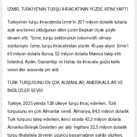
İZMİR, TÜRKİYE’NİN TURŞU İHRACATININ YÜZDE 45’İNİ YAPTI
Türkiye’nin turşu ihracatında İzmir’in 207 milyon dolarlık tutarla
açık ara birinci olduğunun altını çizen Başkan Uçak şöyle
devam etti: “İzmir, turşu sektörünün lokomotifi olmayı
sürdürüyor. İzmir, turşu ihracatından yüzde 45 pay alıyor. İzmir’i
65 milyon dolarla Bursa, 52 milyon dolarla Manisa takip etti.
İstanbul, Aydın, Gaziantep ve Hatay da ihracata güçlü katkı
veren iller arasında yer aldı.
TÜRK TURŞUSUNU EN ÇOK ALMANLAR, AMERİKALILAR VE
İNGİLİZLER SEVDİ
Türkiye, 2025 yılında 128 ülkeye turşu ihraç ederken, Türk
turşusunu en çok Almanlar sevdi. Almanya, 84,5 milyon dolarlık
Türk turşusu talep ederken, ikinci sırada 42,3 milyon dolarla
Amerika Birleşik Devletleri yer aldı. İngiltere 32,5 milyon dolarlık
turşu ithalatıyla zirvenin üçüncü basamağının sahibi olurken,