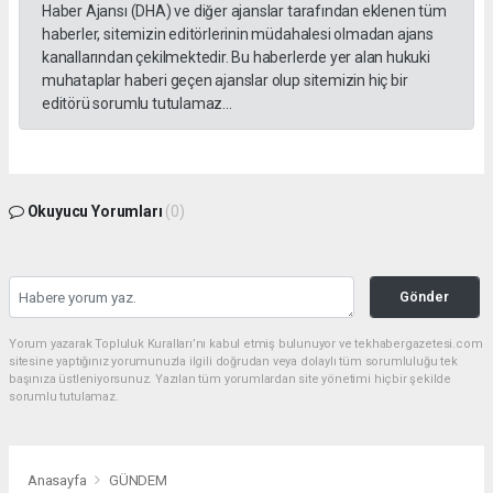
Haber Ajansı (DHA) ve diğer ajanslar tarafından eklenen tüm
haberler, sitemizin editörlerinin müdahalesi olmadan ajans
kanallarından çekilmektedir. Bu haberlerde yer alan hukuki
muhataplar haberi geçen ajanslar olup sitemizin hiç bir
editörü sorumlu tutulamaz...
Okuyucu Yorumları
(0)
Gönder
Yorum yazarak Topluluk Kuralları’nı kabul etmiş bulunuyor ve tekhabergazetesi.com
sitesine yaptığınız yorumunuzla ilgili doğrudan veya dolaylı tüm sorumluluğu tek
başınıza üstleniyorsunuz. Yazılan tüm yorumlardan site yönetimi hiçbir şekilde
sorumlu tutulamaz.
Anasayfa
GÜNDEM