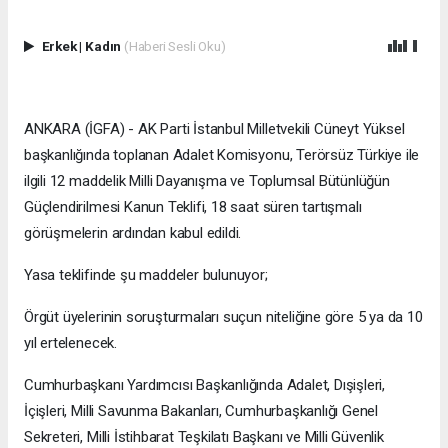
Erkek
|
Kadın
(Haberi Sesli Oku)
ANKARA (İGFA) - AK Parti İstanbul Milletvekili Cüneyt Yüksel
başkanlığında toplanan Adalet Komisyonu, Terörsüz Türkiye ile
ilgili 12 maddelik Milli Dayanışma ve Toplumsal Bütünlüğün
Güçlendirilmesi Kanun Teklifi, 18 saat süren tartışmalı
görüşmelerin ardından kabul edildi.
Yasa teklifinde şu maddeler bulunuyor;
Örgüt üyelerinin soruşturmaları suçun niteliğine göre 5 ya da 10
yıl ertelenecek.
Cumhurbaşkanı Yardımcısı Başkanlığında Adalet, Dışişleri,
İçişleri, Milli Savunma Bakanları, Cumhurbaşkanlığı Genel
Sekreteri, Milli İstihbarat Teşkilatı Başkanı ve Milli Güvenlik