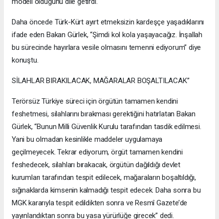
modeli olduğunu dile getirdi.
Daha öncede Türk-Kürt ayırt etmeksizin kardeşçe yaşadıklarını
ifade eden Bakan Gürlek, “Şimdi kol kola yaşayacağız. İnşallah
bu sürecinde hayırlara vesile olmasını temenni ediyorum” diye
konuştu.
SİLAHLAR BIRAKILACAK, MAĞARALAR BOŞALTILACAK”
Terörsüz Türkiye süreci için örgütün tamamen kendini
feshetmesi, silahlarını bırakması gerektiğini hatırlatan Bakan
Gürlek, “Bunun Milli Güvenlik Kurulu tarafından tasdik edilmesi.
Yani bu olmadan kesinlikle maddeler uygulamaya
geçilmeyecek. Tekrar ediyorum, örgüt tamamen kendini
feshedecek, silahları bırakacak, örgütün dağıldığı devlet
kurumları tarafından tespit edilecek, mağaraların boşaltıldığı,
sığınaklarda kimsenin kalmadığı tespit edecek. Daha sonra bu
MGK kararıyla tespit edildikten sonra ve Resmî Gazete’de
yayınlandıktan sonra bu yasa yürürlüğe girecek” dedi.