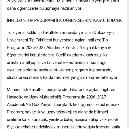
2026-2027 Akademik Yılı Güz Yarıyılı itibarıyla üç yeni program
daha öğrencilerle buluşmaya hazırlanıyor.
İNGİLİZCE TIP PROGRAMI İLK ÖĞRENCİLERİNİ KABUL EDECEK
Türkiye’nin köklü tıp fakülteleri arasında yer alan Dokuz Eylül
Üniversitesi Tıp Fakültesi bünyesinde açılan İngilizce Tıp
Programı, 2026-2027 Akademik Yılı Güz Yarıyılı itibarıyla ilk
öğrencilerini kabul edecek. Güçlü akademik kadrosu, ileri
araştırma altyapısı ve Üniversite Hastanesinin sunduğu
uygulama olanaklarıyla desteklenen program kapsamında,
uluslararası standartlarda hekimler yetiştirilmesi hedefleniyor.
Mühendislik Fakültesi bünyesinde daha önce açılan İngilizce
Havacılık ve Uzay Mühendisliği Programı da 2026-2027
Akademik Yılı Güz Yarıyılı itibarıyla ilk kez öğrenci kabul edecek.
Program; havacılık ve uzay teknolojileri alanında bilimsel
üretime katkı sunacak, yenilikçi bakış açısına sahip ve küresel
ölçekte rekabet edebilecek mühendislerin yetiştirilmesine katkı