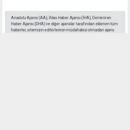
Anadolu Ajansı (AA), İhlas Haber Ajansı (İHA), Demirören
Haber Ajansı (DHA) ve diğer ajanslar tarafından eklenen tüm
haberler, sitemizin editörlerinin müdahalesi olmadan ajans
kanallarından çekilmektedir. Bu haberlerde yer alan hukuki
muhataplar haberi geçen ajanslar olup sitemizin hiç bir
editörü sorumlu tutulamaz...
Okuyucu Yorumları
(0)
Gönder
Yorum yazarak Topluluk Kuralları’nı kabul etmiş bulunuyor ve tekhabergazetesi.com
sitesine yaptığınız yorumunuzla ilgili doğrudan veya dolaylı tüm sorumluluğu tek
başınıza üstleniyorsunuz. Yazılan tüm yorumlardan site yönetimi hiçbir şekilde
sorumlu tutulamaz.