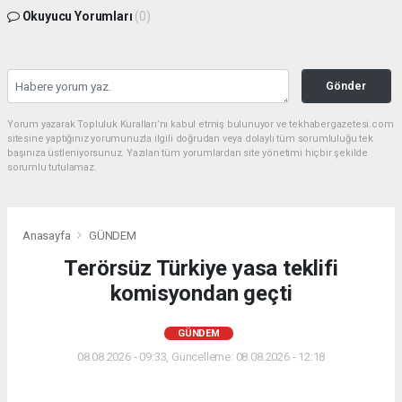
Okuyucu Yorumları
(0)
Gönder
Yorum yazarak Topluluk Kuralları’nı kabul etmiş bulunuyor ve tekhabergazetesi.com
sitesine yaptığınız yorumunuzla ilgili doğrudan veya dolaylı tüm sorumluluğu tek
başınıza üstleniyorsunuz. Yazılan tüm yorumlardan site yönetimi hiçbir şekilde
sorumlu tutulamaz.
Anasayfa
GÜNDEM
Terörsüz Türkiye yasa teklifi
komisyondan geçti
GÜNDEM
08.08.2026 - 09:33, Güncelleme: 08.08.2026 - 12:18