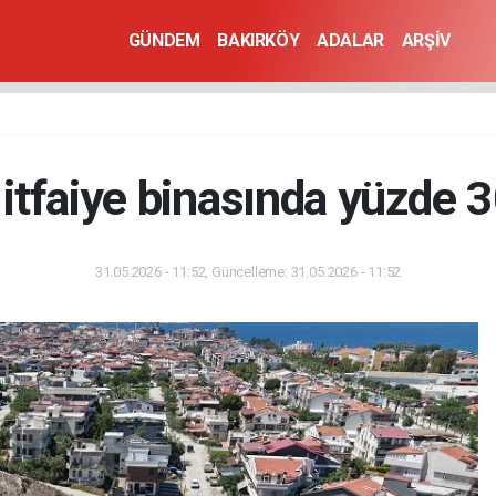
GÜNDEM
BAKIRKÖY
ADALAR
ARŞİV
ni itfaiye binasında yüzde
31.05.2026 - 11:52, Güncelleme: 31.05.2026 - 11:52