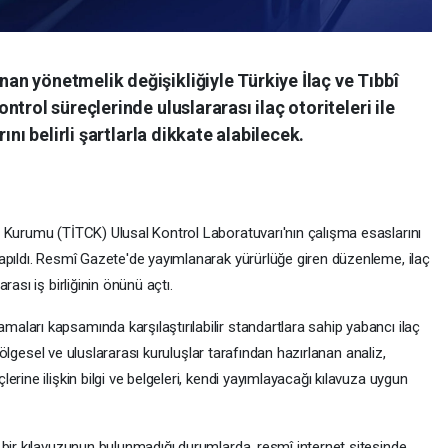
n yönetmelik değişikliğiyle Türkiye İlaç ve Tıbbî
trol süreçlerinde uluslararası ilaç otoriteleri ile
ını belirli şartlarla dikkate alabilecek.
 Kurumu (TİTCK) Ulusal Kontrol Laboratuvarı'nın çalışma esaslarını
apıldı. Resmî Gazete'de yayımlanarak yürürlüğe giren düzenleme, ilaç
ası iş birliğinin önünü açtı.
ları kapsamında karşılaştırılabilir standartlara sahip yabancı ilaç
 bölgesel ve uluslararası kuruluşlar tarafından hazırlanan analiz,
rine ilişkin bilgi ve belgeleri, kendi yayımlayacağı kılavuza uygun
 bir kılavuzunun bulunmadığı durumlarda, resmî internet sitesinde