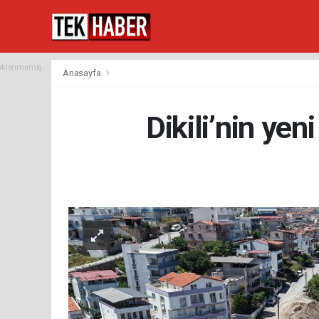
yüklenmemiş.
Anasayfa
Dikili’nin ye