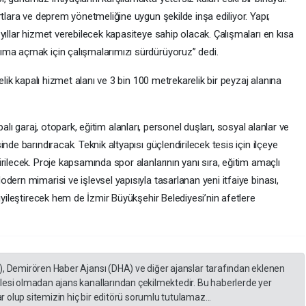
rtlara ve deprem yönetmeliğine uygun şekilde inşa ediliyor. Yapı;
yıllar hizmet verebilecek kapasiteye sahip olacak. Çalışmaları en kısa
ıma açmak için çalışmalarımızı sürdürüyoruz” dedi.
elik kapalı hizmet alanı ve 3 bin 100 metrekarelik bir peyzaj alanına
kapalı garaj, otopark, eğitim alanları, personel duşları, sosyal alanlar ve
nde barındıracak. Teknik altyapısı güçlendirilecek tesis için ilçeye
rilecek. Proje kapsamında spor alanlarının yanı sıra, eğitim amaçlı
dern mimarisi ve işlevsel yapısıyla tasarlanan yeni itfaiye binası,
iyileştirecek hem de İzmir Büyükşehir Belediyesi’nin afetlere
), Demirören Haber Ajansı (DHA) ve diğer ajanslar tarafından eklenen
lesi olmadan ajans kanallarından çekilmektedir. Bu haberlerde yer
 olup sitemizin hiç bir editörü sorumlu tutulamaz...