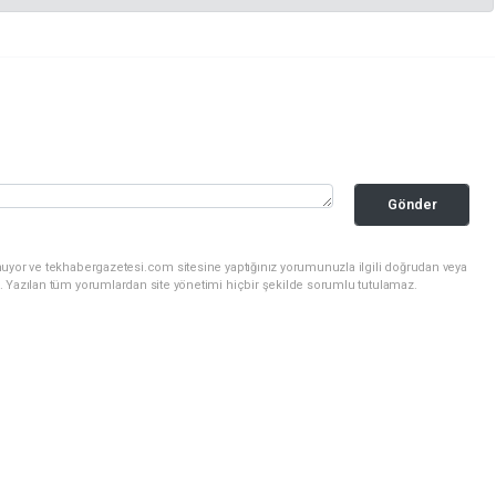
Gönder
nuyor ve tekhabergazetesi.com sitesine yaptığınız yorumunuzla ilgili doğrudan veya
. Yazılan tüm yorumlardan site yönetimi hiçbir şekilde sorumlu tutulamaz.