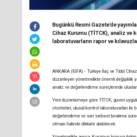
Bugünkü Resmi Gazete'de yayımlana
Cihaz Kurumu (TİTCK), analiz ve kon
laboratuvarların rapor ve kılavuzlar
ANKARA (İGFA) - Türkiye İlaç ve Tıbbî Cihaz
düzenleyen yönetmelikte önemli değişiklik y
analiz ve değerlendirme süreçlerinde uluslarar
Yeni düzenlemeye göre TİTCK, güven uygulama
otoriteleri, ulusal kontrol laboratuvarları ile
değerlendirme ve seri serbest bırakma süreçle
olması halinde dikkate alabilecek.
Yönetmelikle ayrıca, Kurumun konuya ilişkin