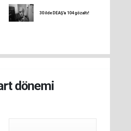
30 ilde DEAŞ'a 104 gözaltı!
dart dönemi