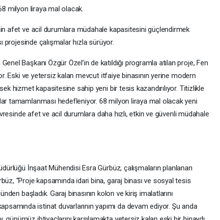
68 milyon liraya mal olacak.
nin afet ve acil durumlara müdahale kapasitesini güçlendirmek
sı projesinde çalışmalar hızla sürüyor.
Genel Başkanı Özgür Özel’in de katıldığı programla atılan proje, Fen
yor. Eski ve yetersiz kalan mevcut itfaiye binasının yerine modern
ek hizmet kapasitesine sahip yeni bir tesis kazandırılıyor. Titizlikle
dar tamamlanması hedefleniyor. 68 milyon liraya mal olacak yeni
çevresinde afet ve acil durumlara daha hızlı, etkin ve güvenli müdahale
 Müdürlüğü İnşaat Mühendisi Esra Gürbüz, çalışmaların planlanan
büz, “Proje kapsamında idari bina, garaj binası ve sosyal tesis
münden başladık. Garaj binasının kolon ve kiriş imalatlarını
psamında istinat duvarlarının yapımı da devam ediyor. Şu anda
 günümüz ihtiyaçlarını karşılamakta yetersiz kalan eski bir binaydı.