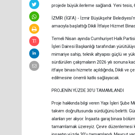
projede büyük ilerleme sağlandı. Yeni tesis, 
İZMİR (İGFA) - İzmir Büyükşehir Belediyesi’
amacıyla başlattığı Dikili İtfaiye Hizmet Bina
Temeli Nisan ayında Cumhuriyet Halk Partisi 
İşleri Dairesi Başkanlığı tarafından yürütülü
mimariye sahip, teknik altyapısı güçlü ve yüks
sürdürülen çalışmaların 2026 yılı sonuna ka
itfaiye binası hizmete açıldığında, Dikili ve 
edilmesine önemli katkı sağlayacak.
PROJENİN YÜZDE 30’U TAMAMLANDI
Proje hakkında bilgi veren Yapı İşleri Şube
takvim doğrultusunda sürdüğünü belirtti. Gür
alanları yer alıyor. İnşaata garaj binası bölü
tamamlamak üzereyiz. Çevre düzenlemesi ka
inşaatın yüzde 30’u tamamlandı. Mevcut yapı,