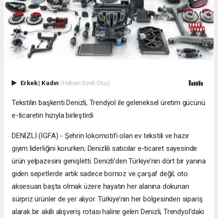
Erkek
|
Kadın
(Haberi Sesli Oku)
Tekstilin başkenti Denizli, Trendyol ile geleneksel üretim gücünü
e-ticaretin hızıyla birleştirdi
DENİZLİ (İGFA) - Şehrin lokomotifi olan ev tekstili ve hazır
giyim liderliğini korurken; Denizlili satıcılar e-ticaret sayesinde
ürün yelpazesini genişletti. Denizli’den Türkiye’nin dört bir yanına
giden sepetlerde artık sadece bornoz ve çarşaf değil; oto
aksesuarı başta olmak üzere hayatın her alanına dokunan
sürpriz ürünler de yer alıyor. Türkiye’nin her bölgesinden sipariş
alarak bir akıllı alışveriş rotası haline gelen Denizli, Trendyol’daki