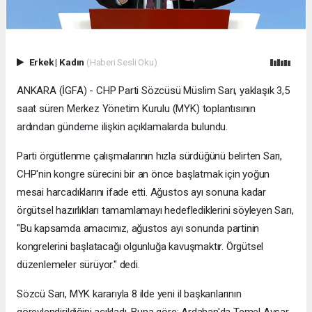
Erkek
|
Kadın
(Haberi Sesli Oku)
ANKARA (İGFA) - CHP Parti Sözcüsü Müslim Sarı, yaklaşık 3,5
saat süren Merkez Yönetim Kurulu (MYK) toplantısının
ardından gündeme ilişkin açıklamalarda bulundu.
Parti örgütlenme çalışmalarının hızla sürdüğünü belirten Sarı,
CHP'nin kongre sürecini bir an önce başlatmak için yoğun
mesai harcadıklarını ifade etti. Ağustos ayı sonuna kadar
örgütsel hazırlıkları tamamlamayı hedeflediklerini söyleyen Sarı,
"Bu kapsamda amacımız, ağustos ayı sonunda partinin
kongrelerini başlatacağı olgunluğa kavuşmaktır. Örgütsel
düzenlemeler sürüyor." dedi.
Sözcü Sarı, MYK kararıyla 8 ilde yeni il başkanlarının