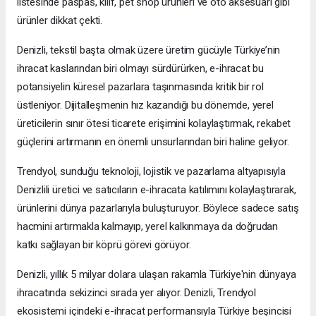
listesinde paspas, kılıf, pet shop ürünleri ve oto aksesuarı gibi
ürünler dikkat çekti.
Denizli, tekstil başta olmak üzere üretim gücüyle Türkiye’nin
ihracat kaslarından biri olmayı sürdürürken, e-ihracat bu
potansiyelin küresel pazarlara taşınmasında kritik bir rol
üstleniyor. Dijitalleşmenin hız kazandığı bu dönemde, yerel
üreticilerin sınır ötesi ticarete erişimini kolaylaştırmak, rekabet
güçlerini artırmanın en önemli unsurlarından biri haline geliyor.
Trendyol, sunduğu teknoloji, lojistik ve pazarlama altyapısıyla
Denizlili üretici ve satıcıların e-ihracata katılımını kolaylaştırarak,
ürünlerini dünya pazarlarıyla buluşturuyor. Böylece sadece satış
hacmini artırmakla kalmayıp, yerel kalkınmaya da doğrudan
katkı sağlayan bir köprü görevi görüyor.
Denizli, yıllık 5 milyar dolara ulaşan rakamla Türkiye'nin dünyaya
ihracatında sekizinci sırada yer alıyor. Denizli, Trendyol
ekosistemi içindeki e-ihracat performansıyla Türkiye beşincisi