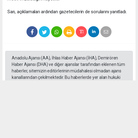
Sarı, açıklamaları ardından gazetecilerin de sorularını yanıtladı.
Anadolu Ajansı (AA), İhlas Haber Ajansı (İHA), Demirören
Haber Ajansı (DHA) ve diğer ajanslar tarafından eklenen tüm
haberler, sitemizin editörlerinin müdahalesi olmadan ajans
kanallarından çekilmektedir. Bu haberlerde yer alan hukuki
muhataplar haberi geçen ajanslar olup sitemizin hiç bir
editörü sorumlu tutulamaz...
Okuyucu Yorumları
(0)