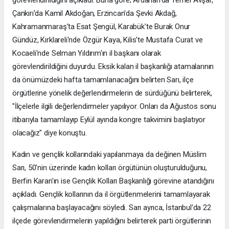
görevlendirildiğini açıkladı. Buna göre; Ardahan'da Temel Avşar,
Çankırı'da Kamil Akdoğan, Erzincan'da Şevki Akdağ,
Kahramanmaraş'ta Esat Şengül, Karabük'te Burak Onur
Gündüz, Kırklareli'nde Özgür Kaya, Kilis'te Mustafa Curat ve
Kocaeli'nde Selman Yıldırım'ın il başkanı olarak
görevlendirildiğini duyurdu. Eksik kalan il başkanlığı atamalarının
da önümüzdeki hafta tamamlanacağını belirten Sarı, ilçe
örgütlerine yönelik değerlendirmelerin de sürdüğünü belirterek,
"İlçelerle ilgili değerlendirmeler yapılıyor. Onları da Ağustos sonu
itibarıyla tamamlayıp Eylül ayında kongre takvimini başlatıyor
olacağız" diye konuştu.
Kadın ve gençlik kollarındaki yapılanmaya da değinen Müslim
Sarı, 50'nin üzerinde kadın kolları örgütünün oluşturulduğunu,
Berfin Karan'ın ise Gençlik Kolları Başkanlığı görevine atandığını
açıkladı. Gençlik kollarının da il örgütlenmelerini tamamlayarak
çalışmalarına başlayacağını söyledi. Sarı ayrıca, İstanbul'da 22
ilçede görevlendirmelerin yapıldığını belirterek parti örgütlerinin