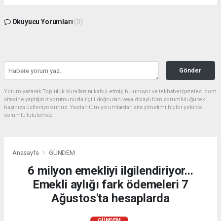
Okuyucu Yorumları
(0)
Gönder
Yorum yazarak Topluluk Kuralları’nı kabul etmiş bulunuyor ve tekhabergazetesi.com
sitesine yaptığınız yorumunuzla ilgili doğrudan veya dolaylı tüm sorumluluğu tek
başınıza üstleniyorsunuz. Yazılan tüm yorumlardan site yönetimi hiçbir şekilde
sorumlu tutulamaz.
Anasayfa
GÜNDEM
6 milyon emekliyi ilgilendiriyor...
Emekli aylığı fark ödemeleri 7
Ağustos'ta hesaplarda
GÜNDEM