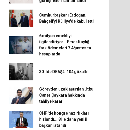
görüşmeleri tamamlandı
Cumhurbaşkanı Erdoğan,
Bahçeli'yi Külliye'de kabul etti
6 milyon emekliyi
ilgilendiriyor... Emekli aylığı
fark ödemeleri 7 Ağustos'ta
hesaplarda
30 ilde DEAŞ'a 104 gözaltı!
Görevden uzaklaştırılan Utku
Caner Çaykara hakkında
tahliye kararı
CHP'de kongre hazırlıkları
hızlandı... 8 ile daha yeni il
başkanı atandı