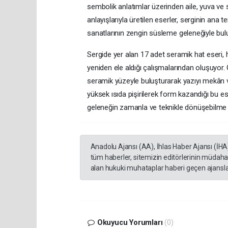
sembolik anlatımlar üzerinden aile, yuva ve sü
anlayışlarıyla üretilen eserler, serginin ana 
sanatlarının zengin süsleme geleneğiyle bul
Sergide yer alan 17 adet seramik hat eseri,
yeniden ele aldığı çalışmalarından oluşuyor.
seramik yüzeyle buluşturarak yazıyı mekân
yüksek ısıda pişirilerek form kazandığı bu eser
geleneğin zamanla ve teknikle dönüşebilme i
Anadolu Ajansı (AA), İhlas Haber Ajansı (İHA
tüm haberler, sitemizin editörlerinin müdaha
alan hukuki muhataplar haberi geçen ajanslar
Okuyucu Yorumları
(0)