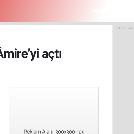
Menü
Reklam kod 
ire’yi açtı