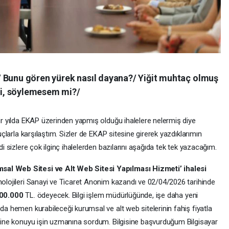
 Bunu gören yürek nasıl dayana?/ Yiğit muhtaç olmuş
i, söylemesem mi?/
bir yılda EKAP üzerinden yapmış olduğu ihalelere nelermiş diye
nuçlarla karşılaştım. Sizler de EKAP sitesine girerek yazdıklarımın
di sizlere çok ilginç ihalelerden bazılarını aşağıda tek tek yazacağım.
sal Web Sitesi ve Alt Web Sitesi Yapılması Hizmeti’ ihalesi
nolojileri Sanayi ve Ticaret Anonim kazandı ve 02/04/2026 tarihinde
00.000
TL. ödeyecek. Bilgi işlem müdürlüğünde, işe daha yeni
nda hemen kurabileceği kurumsal ve alt web sitelerinin fahiş fiyatla
zerine konuyu işin uzmanına sordum. Bilgisine başvurduğum Bilgisayar