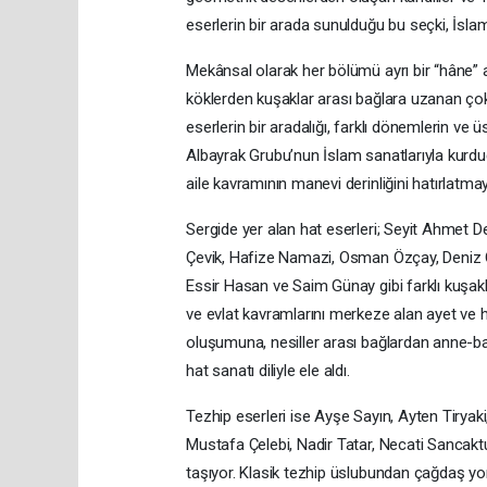
eserlerin bir arada sunulduğu bu seçki, İsl
Mekânsal olarak her bölümü ayrı bir “hâne” a
köklerden kuşaklar arası bağlara uzanan çok ka
eserlerin bir aradalığı, farklı dönemlerin ve ü
Albayrak Grubu’nun İslam sanatlarıyla kurduğu
aile kavramının manevi derinliğini hatırlatma
Sergide yer alan hat eserleri; Seyit Ahmet
Çevik, Hafize Namazi, Osman Özçay, Deniz
Essir Hasan ve Saim Günay gibi farklı kuşakla
ve evlat kavramlarını merkeze alan ayet ve h
oluşumuna, nesiller arası bağlardan anne-b
hat sanatı diliyle ele aldı.
Tezhip eserleri ise Ayşe Sayın, Ayten Tirya
Mustafa Çelebi, Nadir Tatar, Necati Sancak
taşıyor. Klasik tezhip üslubundan çağdaş yo