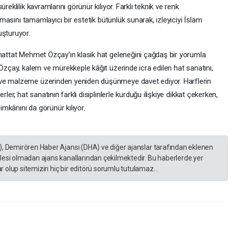
reklilik kavramlarını görünür kılıyor. Farklı teknik ve renk
temasını tamamlayıcı bir estetik bütünlük sunarak, izleyiciyi İslam
uşturuyor.
 hattat Mehmet Özçay’ın klasik hat geleneğini çağdaş bir yorumla
 Özçay, kalem ve mürekkeple kâğıt üzerinde icra edilen hat sanatını,
 ve malzeme üzerinden yeniden düşünmeye davet ediyor. Harflerin
ler, hat sanatının farklı disiplinlerle kurduğu ilişkiye dikkat çekerken,
mkânını da görünür kılıyor.
), Demirören Haber Ajansı (DHA) ve diğer ajanslar tarafından eklenen
lesi olmadan ajans kanallarından çekilmektedir. Bu haberlerde yer
 olup sitemizin hiç bir editörü sorumlu tutulamaz...