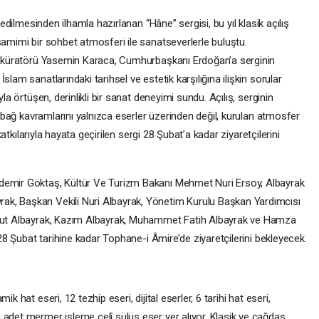
 edilmesinden ilhamla hazırlanan “Hâne” sergisi, bu yıl klasik açılış
samimi bir sohbet atmosferi ile sanatseverlerle buluştu.
in küratörü Yasemin Karaca, Cumhurbaşkanı Erdoğan’a serginin
lam sanatlarındaki tarihsel ve estetik karşılığına ilişkin sorular
yla örtüşen, derinlikli bir sanat deneyimi sundu. Açılış, serginin
sı bağ kavramlarını yalnızca eserler üzerinden değil, kurulan atmosfer
 katkılarıyla hayata geçirilen sergi 28 Şubat’a kadar ziyaretçilerini
demir Göktaş, Kültür Ve Turizm Bakanı Mehmet Nuri Ersoy, Albayrak
k, Başkan Vekili Nuri Albayrak, Yönetim Kurulu Başkan Yardımcısı
Mesut Albayrak, Kazım Albayrak, Muhammet Fatih Albayrak ve Hamza
i 28 Şubat tarihine kadar Tophane-i Âmire’de ziyaretçilerini bekleyecek.
k hat eseri, 12 tezhip eseri, dijital eserler, 6 tarihi hat eseri,
 adet mermer işleme celî sülüs eser yer alıyor. Klasik ve çağdaş