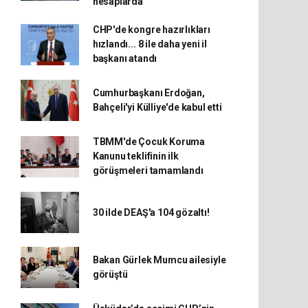
hesaplarda
CHP'de kongre hazırlıkları
hızlandı... 8 ile daha yeni il
başkanı atandı
Cumhurbaşkanı Erdoğan,
Bahçeli'yi Külliye'de kabul etti
TBMM'de Çocuk Koruma
Kanunu teklifinin ilk
görüşmeleri tamamlandı
30 ilde DEAŞ'a 104 gözaltı!
Bakan Gürlek Mumcu ailesiyle
görüştü