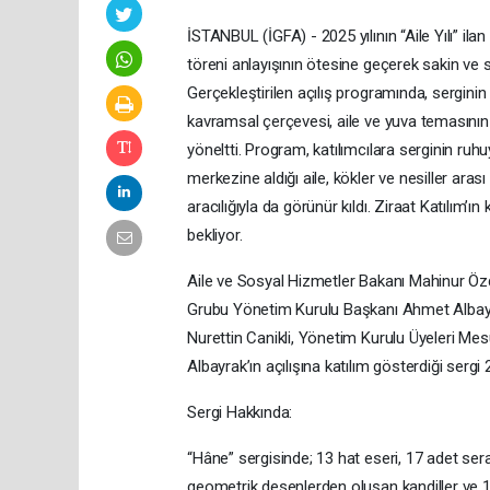
İSTANBUL (İGFA) - 2025 yılının “Aile Yılı” ilan
töreni anlayışının ötesine geçerek sakin ve 
Gerçekleştirilen açılış programında, sergin
kavramsal çerçevesi, aile ve yuva temasının İs
yöneltti. Program, katılımcılara serginin ruhu
merkezine aldığı aile, kökler ve nesiller ara
aracılığıyla da görünür kıldı. Ziraat Katılım’ın
bekliyor.
Aile ve Sosyal Hizmetler Bakanı Mahinur Öz
Grubu Yönetim Kurulu Başkanı Ahmet Albayra
Nurettin Canikli, Yönetim Kurulu Üyeleri 
Albayrak’ın açılışına katılım gösterdiği serg
Sergi Hakkında:
“Hâne” sergisinde; 13 hat eseri, 17 adet serami
geometrik desenlerden oluşan kandiller ve 1