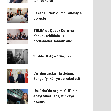
tahliye kararı
Bakan Gürlek Mumcu ailesiyle
görüştü
TBMM'de Çocuk Koruma
Kanunu teklifinin ilk
görüşmeleri tamamlandı
30 ilde DEAŞ'a 104 gözaltı!
Cumhurbaşkanı Erdoğan,
Bahçeli'yi Külliye'de kabul etti
Üsküdar’da seçimi CHP’nin
adayı Sibel Tan Çetinkaya
kazandı