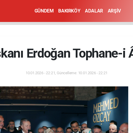
GÜNDEM
BAKIRKÖY
ADALAR
ARŞİV
anı Erdoğan Tophane-i Âm
10.01.2026 - 22:21, Güncelleme: 10.01.2026 - 22:21