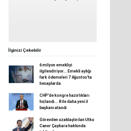
İlginizi Çekebilir
6 milyon emekliyi
ilgilendiriyor... Emekli aylığı
fark ödemeleri 7 Ağustos'ta
hesaplarda
CHP'de kongre hazırlıkları
hızlandı... 8 ile daha yeni il
başkanı atandı
Görevden uzaklaştırılan Utku
Caner Çaykara hakkında