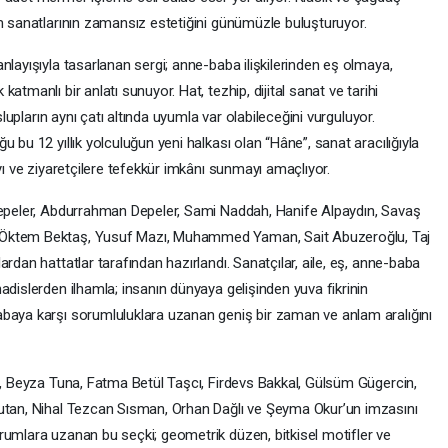
am sanatlarının zamansız estetiğini günümüzle buluşturuyor.
nlayışıyla tasarlanan sergi; anne-baba ilişkilerinden eş olmaya,
tmanlı bir anlatı sunuyor. Hat, tezhip, dijital sanat ve tarihi
slupların aynı çatı altında uyumla var olabileceğini vurguluyor.
 bu 12 yıllık yolculuğun yeni halkası olan “Hâne”, sanat aracılığıyla
yı ve ziyaretçilere tefekkür imkânı sunmayı amaçlıyor.
 Depeler, Abdurrahman Depeler, Sami Naddah, Hanife Alpaydın, Savaş
 Öktem Bektaş, Yusuf Mazı, Muhammed Yaman, Sait Abuzeroğlu, Taj
rdan hattatlar tarafından hazırlandı. Sanatçılar, aile, eş, anne-baba
adislerden ilhamla; insanın dünyaya gelişinden yuva fikrinin
abaya karşı sorumluluklara uzanan geniş bir zaman ve anlam aralığını
ki, Beyza Tuna, Fatma Betül Taşcı, Firdevs Bakkal, Gülsüm Gügercin,
tutan, Nihal Tezcan Sısman, Orhan Dağlı ve Şeyma Okur’un imzasını
rumlara uzanan bu seçki; geometrik düzen, bitkisel motifler ve