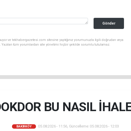
Gönder
nuyor ve tekhabergazetesi.com sitesine yaptığınız yorumunuzla ilgili doğrudan veya
. Yazılan tüm yorumlardan site yönetimi hiçbir şekilde sorumlu tutulamaz.
OKDOR BU NASIL İHAL
05.08.2026 - 11:56, Güncelleme: 05.08.2026 - 12:03
BAKIRKÖY