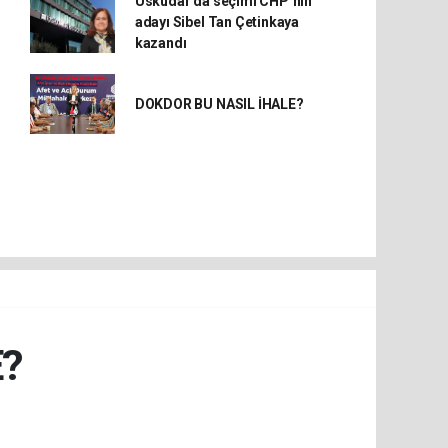
Üsküdar’da seçimi CHP’nin
adayı Sibel Tan Çetinkaya
kazandı
DOKDOR BU NASIL İHALE?
E?