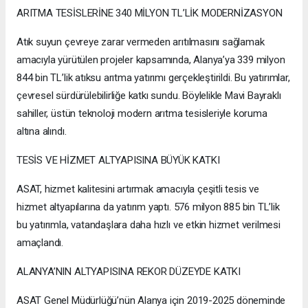
ARITMA TESİSLERİNE 340 MİLYON TL’LİK MODERNİZASYON
Atık suyun çevreye zarar vermeden arıtılmasını sağlamak
amacıyla yürütülen projeler kapsamında, Alanya’ya 339 milyon
844 bin TL’lik atıksu arıtma yatırımı gerçekleştirildi. Bu yatırımlar,
çevresel sürdürülebilirliğe katkı sundu. Böylelikle Mavi Bayraklı
sahiller, üstün teknoloji modern arıtma tesisleriyle koruma
altına alındı.
TESİS VE HİZMET ALTYAPISINA BÜYÜK KATKI
ASAT, hizmet kalitesini artırmak amacıyla çeşitli tesis ve
hizmet altyapılarına da yatırım yaptı. 576 milyon 885 bin TL’lik
bu yatırımla, vatandaşlara daha hızlı ve etkin hizmet verilmesi
amaçlandı.
ALANYA’NIN ALTYAPISINA REKOR DÜZEYDE KATKI
ASAT Genel Müdürlüğü’nün Alanya için 2019-2025 döneminde