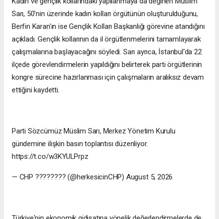
Kadın ve gençlik kollarındaki yapılanmaya da değinen Müslim
Sarı, 50'nin üzerinde kadın kolları örgütünün oluşturulduğunu,
Berfin Karan'ın ise Gençlik Kolları Başkanlığı görevine atandığını
açıkladı. Gençlik kollarının da il örgütlenmelerini tamamlayarak
çalışmalarına başlayacağını söyledi. Sarı ayrıca, İstanbul'da 22
ilçede görevlendirmelerin yapıldığını belirterek parti örgütlerinin
kongre sürecine hazırlanması için çalışmaların aralıksız devam
ettiğini kaydetti.
Parti Sözcümüz Müslim Sarı, Merkez Yönetim Kurulu
gündemine ilişkin basın toplantısı düzenliyor.
https://t.co/w3KYULPrpz
— CHP ???????? (@herkesicinCHP) August 5, 2026
Türkiye'nin ekonomik gidişatına yönelik değerlendirmelerde de