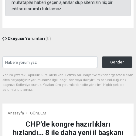
muhataplar haberi geçen ajanslar olup sitemizin hiç bir
editörü sorumlu tutulamaz...
Okuyucu Yorumları
(0)
Gönder
Yorum yazarak Topluluk Kuralları’nı kabul etmiş bulunuyor ve tekhabergazetesi.com
sitesine yaptığınız yorumunuzla ilgili doğrudan veya dolaylı tüm sorumluluğu tek
başınıza üstleniyorsunuz. Yazılan tüm yorumlardan site yönetimi hiçbir şekilde
sorumlu tutulamaz.
Anasayfa
GÜNDEM
CHP'de kongre hazırlıkları
hızlandı... 8 ile daha yeni il başkanı