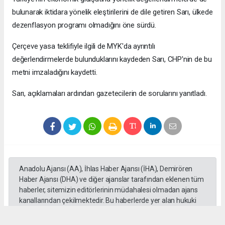
bulunarak iktidara yönelik eleştirilerini de dile getiren Sarı, ülkede
dezenflasyon programı olmadığını öne sürdü.
Çerçeve yasa teklifiyle ilgili de MYK'da ayrıntılı
değerlendirmelerde bulunduklarını kaydeden Sarı, CHP'nin de bu
metni imzaladığını kaydetti.
Sarı, açıklamaları ardından gazetecilerin de sorularını yanıtladı.
Anadolu Ajansı (AA), İhlas Haber Ajansı (İHA), Demirören
Haber Ajansı (DHA) ve diğer ajanslar tarafından eklenen tüm
haberler, sitemizin editörlerinin müdahalesi olmadan ajans
kanallarından çekilmektedir. Bu haberlerde yer alan hukuki
muhataplar haberi geçen ajanslar olup sitemizin hiç bir
editörü sorumlu tutulamaz...