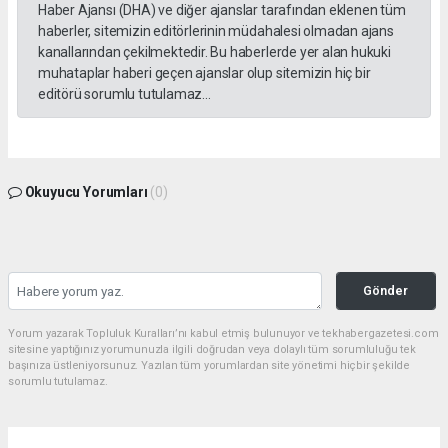
Haber Ajansı (DHA) ve diğer ajanslar tarafından eklenen tüm
haberler, sitemizin editörlerinin müdahalesi olmadan ajans
kanallarından çekilmektedir. Bu haberlerde yer alan hukuki
muhataplar haberi geçen ajanslar olup sitemizin hiç bir
editörü sorumlu tutulamaz...
Okuyucu Yorumları
(0)
Gönder
Yorum yazarak Topluluk Kuralları’nı kabul etmiş bulunuyor ve tekhabergazetesi.com
sitesine yaptığınız yorumunuzla ilgili doğrudan veya dolaylı tüm sorumluluğu tek
başınıza üstleniyorsunuz. Yazılan tüm yorumlardan site yönetimi hiçbir şekilde
sorumlu tutulamaz.