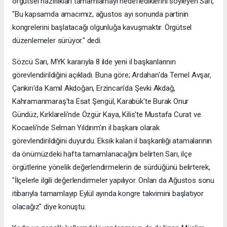
örgütsel hazırlıkları tamamlamayı hedeflediklerini söyleyen Sarı,
"Bu kapsamda amacımız, ağustos ayı sonunda partinin
kongrelerini başlatacağı olgunluğa kavuşmaktır. Örgütsel
düzenlemeler sürüyor." dedi.
Sözcü Sarı, MYK kararıyla 8 ilde yeni il başkanlarının
görevlendirildiğini açıkladı. Buna göre; Ardahan'da Temel Avşar,
Çankırı'da Kamil Akdoğan, Erzincan'da Şevki Akdağ,
Kahramanmaraş'ta Esat Şengül, Karabük'te Burak Onur
Gündüz, Kırklareli'nde Özgür Kaya, Kilis'te Mustafa Curat ve
Kocaeli'nde Selman Yıldırım'ın il başkanı olarak
görevlendirildiğini duyurdu. Eksik kalan il başkanlığı atamalarının
da önümüzdeki hafta tamamlanacağını belirten Sarı, ilçe
örgütlerine yönelik değerlendirmelerin de sürdüğünü belirterek,
"İlçelerle ilgili değerlendirmeler yapılıyor. Onları da Ağustos sonu
itibarıyla tamamlayıp Eylül ayında kongre takvimini başlatıyor
olacağız" diye konuştu.