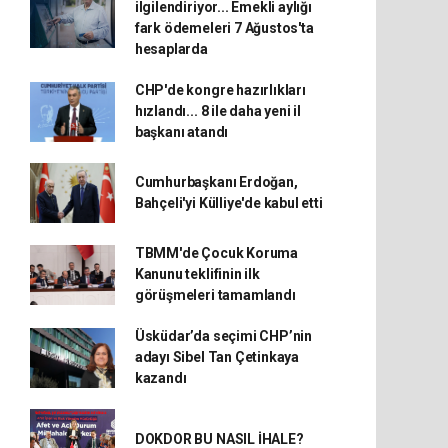
ilgilendiriyor... Emekli aylığı
fark ödemeleri 7 Ağustos'ta
hesaplarda
CHP'de kongre hazırlıkları
hızlandı... 8 ile daha yeni il
başkanı atandı
Cumhurbaşkanı Erdoğan,
Bahçeli'yi Külliye'de kabul etti
TBMM'de Çocuk Koruma
Kanunu teklifinin ilk
görüşmeleri tamamlandı
Üsküdar’da seçimi CHP’nin
adayı Sibel Tan Çetinkaya
kazandı
DOKDOR BU NASIL İHALE?