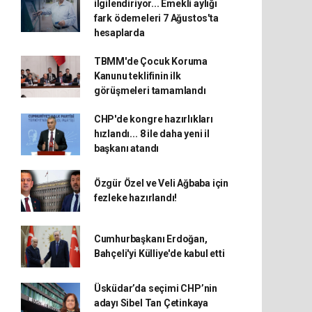
ilgilendiriyor... Emekli aylığı
fark ödemeleri 7 Ağustos'ta
hesaplarda
TBMM'de Çocuk Koruma
Kanunu teklifinin ilk
görüşmeleri tamamlandı
CHP'de kongre hazırlıkları
hızlandı... 8 ile daha yeni il
başkanı atandı
Özgür Özel ve Veli Ağbaba için
fezleke hazırlandı!
Cumhurbaşkanı Erdoğan,
Bahçeli'yi Külliye'de kabul etti
Üsküdar’da seçimi CHP’nin
adayı Sibel Tan Çetinkaya