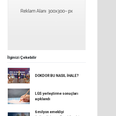
İlginizi Çekebilir
DOKDOR BU NASIL İHALE?
LGS yerleştirme sonuçları
açıklandı
6 milyon emekliyi