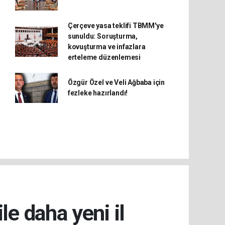
Çerçeve yasa teklifi TBMM'ye
sunuldu: Soruşturma,
kovuşturma ve infazlara
erteleme düzenlemesi
Özgür Özel ve Veli Ağbaba için
fezleke hazırlandı!
le daha yeni il