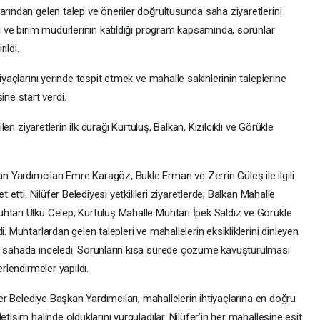
arından gelen talep ve öneriler doğrultusunda saha ziyaretlerini
rı ve birim müdürlerinin katıldığı program kapsamında, sorunlar
ildi.
iyaçlarını yerinde tespit etmek ve mahalle sakinlerinin taleplerine
ne start verdi.
ilen ziyaretlerin ilk durağı Kurtuluş, Balkan, Kızılcıklı ve Görükle
Yardımcıları Emre Karagöz, Bukle Erman ve Zerrin Güleş ile ilgili
t etti. Nilüfer Belediyesi yetkilileri ziyaretlerde; Balkan Mahalle
htarı Ülkü Celep, Kurtuluş Mahalle Muhtarı İpek Saldız ve Görükle
. Muhtarlardan gelen talepleri ve mahallelerin eksikliklerini dinleyen
rı sahada inceledi. Sorunların kısa sürede çözüme kavuşturulması
erlendirmeler yapıldı.
fer Belediye Başkan Yardımcıları, mahallelerin ihtiyaçlarına en doğru
tişim halinde olduklarını vurguladılar. Nilüfer’in her mahallesine eşit