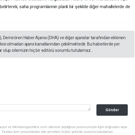
belirterek, saha programlarının planlı bir şekilde diğer mahallelerde de
), Demirören Haber Ajansı (DHA) ve diğer ajanslar tarafından eklenen
lesi olmadan ajans kanallarından çekilmektedir. Bu haberlerde yer
 olup sitemizin hiç bir editörü sorumlu tutulamaz...
Gönder
nuyor ve tekhabergazetesi.com sitesine yaptığınız yorumunuzla ilgili doğrudan veya
. Yazılan tüm yorumlardan site yönetimi hiçbir şekilde sorumlu tutulamaz.