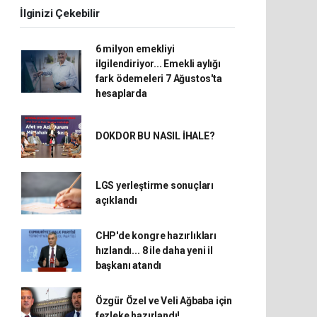
İlginizi Çekebilir
6 milyon emekliyi
ilgilendiriyor... Emekli aylığı
fark ödemeleri 7 Ağustos'ta
hesaplarda
DOKDOR BU NASIL İHALE?
LGS yerleştirme sonuçları
açıklandı
CHP'de kongre hazırlıkları
hızlandı... 8 ile daha yeni il
başkanı atandı
Özgür Özel ve Veli Ağbaba için
fezleke hazırlandı!