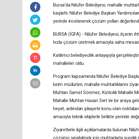
Bursa'da Nilüfer Belediyesi, mahalle muhtarl
başlattı. Nilüfer Belediye Başkan Yardımcıla
yerinde incelenerek çözüm yolları değerlendir
BURSA (İGFA) - Nilüfer Belediyesi, ilçenin iht
hızla çözüm üretmek amacıyla saha mesaisi
Katılımcı belediyecilik anlayışıyla gerçekleştir
mahalleleri oldu.
Program kapsamında Nilüfer Belediye Başkan 
birim müdürleri, mahalle muhtarlıklarını ziyare
Muhtarı Samet Sönmez, Kızılcıklı Mahalle Mu
Mahalle Muhtarı Hasan Sert ile bir araya geldi
heyet, ardından şikayete konu olan noktala
amacıyla teknik ekiplerle birlikte yerinde değ
Ziyaretlerle ilgili açıklamalarda bulunan Nilü
çözümü sınabilmek için muhtarlarla sürekli ile