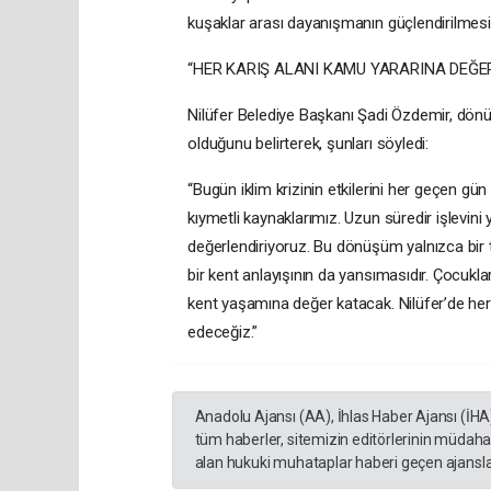
kuşaklar arası dayanışmanın güçlendirilmesi
“HER KARIŞ ALANI KAMU YARARINA DEĞE
Nilüfer Belediye Başkanı Şadi Özdemir, dönüş
olduğunu belirterek, şunları söyledi:
“Bugün iklim krizinin etkilerini her geçen g
kıymetli kaynaklarımız. Uzun süredir işlevini 
değerlendiriyoruz. Bu dönüşüm yalnızca bir t
bir kent anlayışının da yansımasıdır. Çocukl
kent yaşamına değer katacak. Nilüfer’de her
edeceğiz.”
Anadolu Ajansı (AA), İhlas Haber Ajansı (İHA
tüm haberler, sitemizin editörlerinin müdaha
alan hukuki muhataplar haberi geçen ajanslar