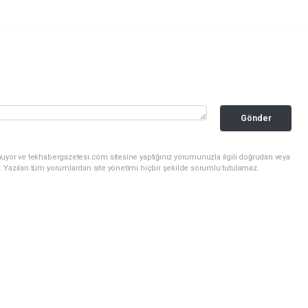
Gönder
nuyor ve tekhabergazetesi.com sitesine yaptığınız yorumunuzla ilgili doğrudan veya
. Yazılan tüm yorumlardan site yönetimi hiçbir şekilde sorumlu tutulamaz.