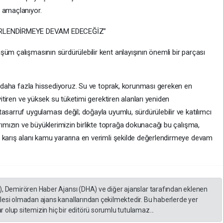
 amaçlanıyor.
RLENDİRMEYE DEVAM EDECEĞİZ”
üm çalışmasının sürdürülebilir kent anlayışının önemli bir parçası
ün daha fazla hissediyoruz. Su ve toprak, korunması gereken en
yitiren ve yüksek su tüketimi gerektiren alanları yeniden
asarruf uygulaması değil; doğayla uyumlu, sürdürülebilir ve katılımcı
arımızın ve büyüklerimizin birlikte toprağa dokunacağı bu çalışma,
 karış alanı kamu yararına en verimli şekilde değerlendirmeye devam
), Demirören Haber Ajansı (DHA) ve diğer ajanslar tarafından eklenen
lesi olmadan ajans kanallarından çekilmektedir. Bu haberlerde yer
 olup sitemizin hiç bir editörü sorumlu tutulamaz...