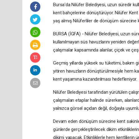
Bursa'da Nilüfer Belediyesi, uzun süredir kul
kent bahçelerine dönüştürüyor. Nilüfer Kent Ko
yaş almış Nilüferliler de dönüşüm sürecine 
BURSA (İGFA) - Nilüfer Belediyesi, uzun süre
kullanılmayan süs havuzlarını yeniden değerl
çalışmalar kapsamında alanlar, çiçek ve çeşitl
Geçmiş yıllarda yüksek su tüketimi, bakım g
yitiren havuzların dönüştürülmesiyle hem k
kent yaşamına kazandırılması hedefleniyor.
Nilüfer Belediyesi tarafından yürütülen çalı
çalışmaları etaplar halinde sürerken, alanlarda
yalnızca görsel açıdan değil, doğayla uyumlu 
Devam eden dönüşüm sürecine kent sakinleri 
günlerde gerçekleştirilecek dikim etkinlikleri
dikimi yapacak. Etkinliklerle hem kentlileri