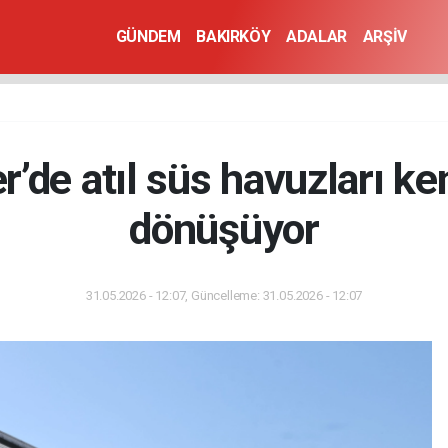
GÜNDEM
BAKIRKÖY
ADALAR
ARŞİV
r’de atıl süs havuzları k
dönüşüyor
31.05.2026 - 12:07, Güncelleme: 31.05.2026 - 12:07