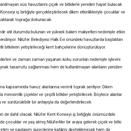
lanılmayan süs havuzlarını çiçek ve bitkilerle yeniden hayat bulacak
nseyi iş birliğiyle gerçekleştirilecek dikim etkinlikleriyle çocuklar ve
katılarak toprağa dokunacak.
dir atıl durumda bulunan ve yüksek bakım maliyetleri nedeniyle etkin
endiriyor. Nilüfer Belediyesi Halk Evi önündeki havuzlarda başlatılan
i bitkilerin yetiştirileceği kent bahçelerine dönüştürülüyor.
iderleri ve zaman zaman yaşanan koku sorunları nedeniyle işlevini
aynak tasarrufu sağlanması hem de kullanılmayan alanların yeniden
şma kapsamında havuz alanlarına verimli toprak seriliyor. Dikim
 mevsimlik çiçekler ve çeşitli bitkiler yetiştirilecek. Böylece alanlar
ve sürdürülebilir bir anlayışla da değerlendirilecek.
de dahil olacak. Nilüfer Kent Konseyi iş birliğiyle önümüzdeki
nde çocuklar ve yaş almış Nilüferliler bir araya gelerek çiçek ve bitki
n üretim ve paylaşım süreçlerine katılımı desteklenecek hem de