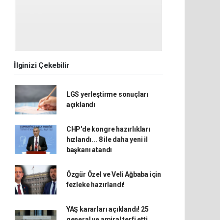
İlginizi Çekebilir
LGS yerleştirme sonuçları
açıklandı
CHP'de kongre hazırlıkları
hızlandı... 8 ile daha yeni il
başkanı atandı
Özgür Özel ve Veli Ağbaba için
fezleke hazırlandı!
YAŞ kararları açıklandı! 25
general ve amiral terfi etti...