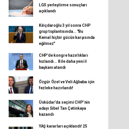
LGS yerleştirme sonuçları
açıklandı
Kılıçdaroğlu 3 yıl sonra CHP
grup toplantısında... "Bu
Kemal hiçbir gücün karşısında
eğilmez"
CHP'de kongre hazırlıkları
hızlandı... 8 ile daha yeni il
başkanı atandı
Özgür Özel ve Veli Ağbaba için
fezleke hazırlandı!
Üsküdar’da seçimi CHP’nin
adayı Sibel Tan Çetinkaya
kazandı
YAŞ kararları açıklandı! 25