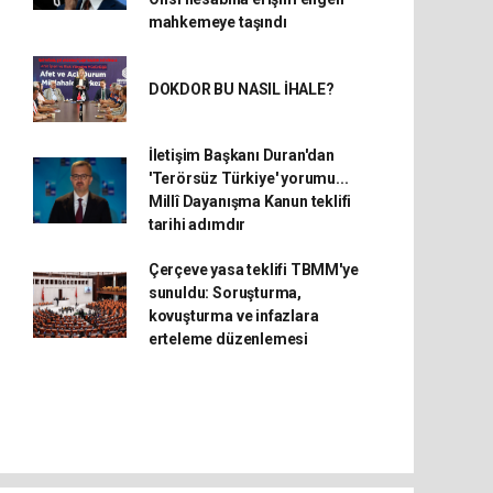
mahkemeye taşındı
DOKDOR BU NASIL İHALE?
İletişim Başkanı Duran'dan
'Terörsüz Türkiye' yorumu...
Millî Dayanışma Kanun teklifi
tarihi adımdır
Çerçeve yasa teklifi TBMM'ye
sunuldu: Soruşturma,
kovuşturma ve infazlara
erteleme düzenlemesi