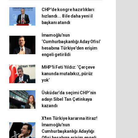
CHP'de kongre hazırlıkları
hızlandı... 8 ile daha yeni il
başkanı atandı
İmamoğlu'nun
‘Cumhurbaşkanlığı Aday Ofisi’
hesabına Türkiye'den erişim
engeli getirildi
MHP'li Feti Yıldız: ‘Çerçeve
kanunda mutabıkız, pürüz
yok’
Üsküdar’da seçimi CHP’nin
adayı Sibel Tan Çetinkaya
kazandı
X'ten Türkiye kararına itiraz!
İmamoğlu'nun
Cumhurbaşkanlığı Adaylığı
Ofisi hesabına erişim engeli