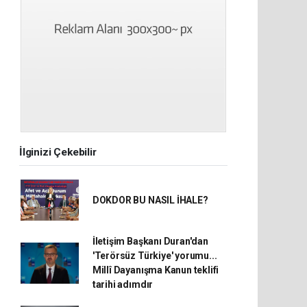
İlginizi Çekebilir
DOKDOR BU NASIL İHALE?
İletişim Başkanı Duran'dan
'Terörsüz Türkiye' yorumu...
Millî Dayanışma Kanun teklifi
tarihi adımdır