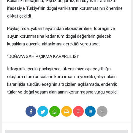
Bakanlık mesajında, “Eşsiz doğamız, en büyük mirasımızdır”
ifadesiyle Türkiye’nin doğal varlıklarının korunmasının önemine
dikkat çekildi.
Paylaşımda, yaban hayatından ekosistemlere, toprağın ve
suyun korunmasına kadar tüm doğal değerlerin gelecek
kuşaklara güvenle aktarılması gerektiği vurgulandı.
“DOĞAYA SAHİP ÇIKMA KARARLILIĞI”
İnfografik içerikli paylaşımda, ülkenin biyolojik çeşitliliğini
oluşturan tüm unsurların korunmasına yönelik çalışmaların
kararlılıkla sürdürüleceğinin altı çizilen açıklamada, endemik
türler ve doğal yaşam alanlarının korunmasına vurgu yapıldı.