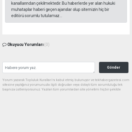
kanallarından çekilmektedir. Bu haberlerde yer alan hukuki
muhataplar haberi geçen ajanslar olup sitemizin hiç bir
editörü sorumlu tutulamaz...
Okuyucu Yorumları
(0)
Gönder
Yorum yazarak Topluluk Kuralları’nı kabul etmiş bulunuyor ve tekhabergazetesi.com
sitesine yaptığınız yorumunuzla ilgili doğrudan veya dolaylı tüm sorumluluğu tek
başınıza üstleniyorsunuz. Yazılan tüm yorumlardan site yönetimi hiçbir şekilde
sorumlu tutulamaz.
Anasayfa
GÜNDEM
CHP'de kongre hazırlıkları