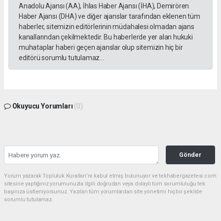
Anadolu Ajansı (AA), İhlas Haber Ajansı (İHA), Demirören
Haber Ajansı (DHA) ve diğer ajanslar tarafından eklenen tüm
haberler, sitemizin editörlerinin müdahalesi olmadan ajans
kanallarından çekilmektedir. Bu haberlerde yer alan hukuki
muhataplar haberi geçen ajanslar olup sitemizin hiç bir
editörü sorumlu tutulamaz...
Okuyucu Yorumları
(0)
Gönder
Yorum yazarak Topluluk Kuralları’nı kabul etmiş bulunuyor ve tekhabergazetesi.com
sitesine yaptığınız yorumunuzla ilgili doğrudan veya dolaylı tüm sorumluluğu tek
başınıza üstleniyorsunuz. Yazılan tüm yorumlardan site yönetimi hiçbir şekilde
sorumlu tutulamaz.