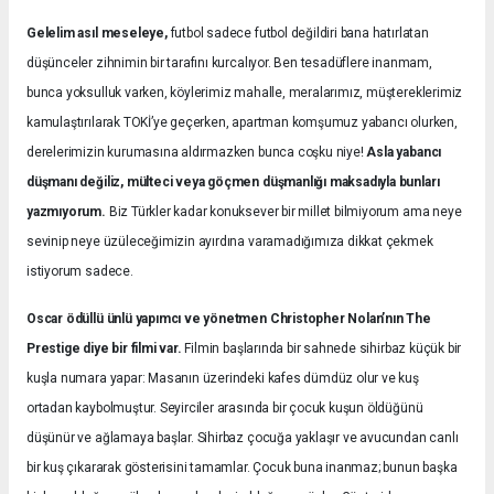
Gelelim asıl meseleye,
futbol sadece futbol değildiri bana hatırlatan
düşünceler zihnimin bir tarafını kurcalıyor. Ben tesadüflere inanmam,
bunca yoksulluk varken, köylerimiz mahalle, meralarımız, müştereklerimiz
kamulaştırılarak TOKİ’ye geçerken, apartman komşumuz yabancı olurken,
derelerimizin kurumasına aldırmazken bunca coşku niye!
Asla yabancı
düşmanı değiliz, mülteci veya göçmen düşmanlığı maksadıyla bunları
yazmıyorum.
Biz Türkler kadar konuksever bir millet bilmiyorum ama neye
sevinip neye üzüleceğimizin ayırdına varamadığımıza dikkat çekmek
istiyorum sadece.
Oscar ödüllü ünlü yapımcı ve yönetmen Christopher Nolan’nın The
Prestige diye bir filmi var.
Filmin başlarında bir sahnede sihirbaz küçük bir
kuşla numara yapar: Masanın üzerindeki kafes dümdüz olur ve kuş
ortadan kaybolmuştur. Seyirciler arasında bir çocuk kuşun öldüğünü
düşünür ve ağlamaya başlar. Sihirbaz çocuğa yaklaşır ve avucundan canlı
bir kuş çıkararak gösterisini tamamlar. Çocuk buna inanmaz; bunun başka