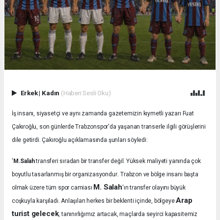
Erkek
|
Kadın
(Haberi Sesli Oku)
İş insanı, siyasetçi ve aynı zamanda gazetemizin kıymetli yazarı Fuat
Çakıroğlu, son günlerde Trabzonspor'da yaşanan transerle ilgili görüşlerini
dile getirdi. Çakıroğlu açıklamasında şunları söyledi:
'
M.Salah
transferi sıradan bir transfer değil. Yüksek maliyeti yanında çok
.
boyutlu tasarlanmış bir organizasyondur
Trabzon ve bölge insanı başta
M. Salah
olmak üzere tüm spor camiası
'ın transfer olayını büyük
Arap
coşkuyla karşıladı.
Anlaşılan herkes bir beklenti içinde, bölgeye
turist gelecek
, tanınırlığımız artacak, maçlarda seyirci kapasitemiz