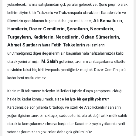
yükselecek, forma satışlarından çok paralar gelecek ve.. Şunu peşin olarak
belirtmeliyim ki bir Trabzonlu ve Trabzonsporlu olarak beni Karadeniz’in ve
Ali Kemallerin
ülkemizin çocuklarının başarısı daha çok mutlu eder,
,
Hamilerin
Dozer Cemillerin, Şenolların, Necmilerin,
,
Turgayların, Kadirlerin, Necatilerin, Özkan Sümerlerin,
Ahmet Suatların
Fatih Tekkelerin
hatta
ve isimlerini
unutmadığımız diğer değerlerimizin başarıları hala hafızalarımızda kalıcı
M.Salah
olarak yerini almıştır.
gollerine, takımımızın başarılarına elbette
sevinirim fakat hiç biri Liverpool’u yendiğimiz maçtaki Dozer Cemil’in golü
kadar beni mutlu etmez.
Kadın milli takımımız Voleybol Milletler Liginde dünya şampiyonu olduğu
halde bu kadar konuşulmadı,
sizce bu işte bir gariplik yok mu?
Karadeniz’de son yıllarda Ortadoğu ve özellikle Arap kökenli insanların
yoğun ilgisine tanık olmaktayız, sadece turist olarak değil artık mülk sahibi
olarak ta komşularımız olmaya başladılar. Karadeniz yayla yollarında yerli
vatandaşlarımızdan çok onları daha çok görürsünüz.