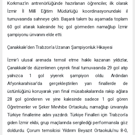
Korkmaz'ın antrenörlüğünde hazırlanan öğrenciler, ilk olarak
İzmir İl Millî Eğitim Müdürlüğü koordinasyonundaki il
turnuvasında sahneye çıktı. Başarılı takım bu aşamada toplam
60 gol atarak kalesinde hiç gol görmeden namağlup İzmir
şampiyonu ünvanını elde etti.
Çanakkale'den Trabzon'a Uzanan Şampiyonluk Hikayesi
İzmir'i ulusal arenada temsil etme hakkı kazanan yıldızlar,
Çanakkale'de düzenlenen çeyrek final turnuvasında 29 gol atıp
yalnızca 1 gol yiyerek şampiyon oldu. Ardından
Afyonkarahisar'da gerçekleştirilen yarı finallerde de
üstünlüğünü koruyarak yarı final müsabakalarında rakip ağlara
28 gol gönderen ve yine kalesinde sadece 1 gol gören
Öğretmenler ve Şeker Mevhibe Ortaokulu, namağlup ünvanıyla
Türkiye finallerine adını yazdırdı. Türkiye Finalleri için Trabzon'a
giden İzmir ekibi, grup maçlarında sergilediği performansla göz
doldurdu. Çorum temsilcisi Yıldırım Beyazıt Ortaokulu'nu 8-0,