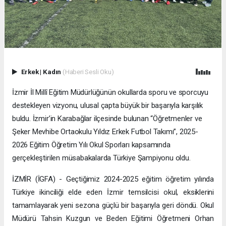
Erkek
|
Kadın
(Haberi Sesli Oku)
İzmir İl Millî Eğitim Müdürlüğünün okullarda sporu ve sporcuyu
destekleyen vizyonu, ulusal çapta büyük bir başarıyla karşılık
buldu. İzmir’in Karabağlar ilçesinde bulunan “Öğretmenler ve
Şeker Mevhibe Ortaokulu Yıldız Erkek Futbol Takımı”, 2025-
2026 Eğitim Öğretim Yılı Okul Sporları kapsamında
gerçekleştirilen müsabakalarda Türkiye Şampiyonu oldu.
İZMİR (İGFA) - Geçtiğimiz 2024-2025 eğitim öğretim yılında
Türkiye ikinciliği elde eden İzmir temsilcisi okul, eksiklerini
tamamlayarak yeni sezona güçlü bir başarıyla geri döndü. Okul
Müdürü Tahsin Kuzgun ve Beden Eğitimi Öğretmeni Orhan