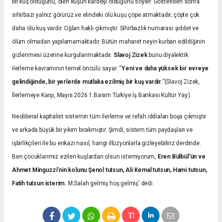
bir kuş olduğunu, ölen kuşun kardeşi olduğunu söyler. Gösteriden sonra
sihirbazı yalnız görürüz ve elindeki ölü kuşu çöpe atmaktadır; çöpte çok
daha ölü kuş vardır. Oğlan haklı çıkmıştır. Sihirbazlık numarası şiddet ve
ölüm olmadan yapılamamaktadır. Bütün maharet neyin kurban edildiğinin
gizlenmesi üzerine kurgulanmaktadır.
Slavoj Zizek
bunu diyalektik
ilerleme kavramının temel öncülü sayar. “
Yeni ve daha yüksek bir evreye
gelindiğinde, bir yerlerde mutlaka ezilmiş bir kuş vardır.
”(Slavoj Zizek,
İlerlemeye Karşı, Mayıs 2026 1.Basım Türkiye İş Bankası Kültür Yay.)
Neoliberal kapitalist sistemin tüm ilerleme ve refah iddiaları boşa çıkmıştır
ve arkada büyük bir yıkım bırakmıştır. Şimdi, sistem tüm paydaşları ve
işbirlikçileri ile bu enkazı nasıl, hangi illüzyonlarla gizleyebiliriz derdinde.
Ben çocuklarımız ezilen kuşlardan olsun istemiyorum,
Eren Bülbül’ün ve
Ahmet Minguzzi’nin kolunu Şenol tutsun, Ali Kemal tutsun, Hami tutsun,
Fatih tutsun isterim.
M.Salah gelmiş hoş gelmiş' dedi.