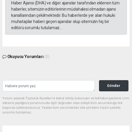
Haber Ajansı (DHA) ve diğer ajanslar tarafından eklenen tüm
haberler, sitemizin editörlerinin müdahalesi olmadan ajans
kanallarından çekilmektedir. Bu haberlerde yer alan hukuki
muhataplar haberi geçen ajanslar olup sitemizin hiç bir
editörü sorumlu tutulamaz...
Okuyucu Yorumları
(0)
Gönder
Yorum yazarak Topluluk Kuralları’nı kabul etmiş bulunuyor ve tekhabergazetesi.com
sitesine yaptığınız yorumunuzla ilgili doğrudan veya dolaylı tüm sorumluluğu tek
başınıza üstleniyorsunuz. Yazılan tüm yorumlardan site yönetimi hiçbir şekilde
sorumlu tutulamaz.