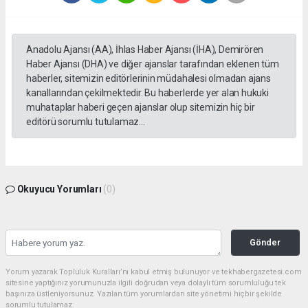
Anadolu Ajansı (AA), İhlas Haber Ajansı (İHA), Demirören
Haber Ajansı (DHA) ve diğer ajanslar tarafından eklenen tüm
haberler, sitemizin editörlerinin müdahalesi olmadan ajans
kanallarından çekilmektedir. Bu haberlerde yer alan hukuki
muhataplar haberi geçen ajanslar olup sitemizin hiç bir
editörü sorumlu tutulamaz...
Okuyucu Yorumları
(0)
Gönder
Yorum yazarak Topluluk Kuralları’nı kabul etmiş bulunuyor ve tekhabergazetesi.com
sitesine yaptığınız yorumunuzla ilgili doğrudan veya dolaylı tüm sorumluluğu tek
başınıza üstleniyorsunuz. Yazılan tüm yorumlardan site yönetimi hiçbir şekilde
sorumlu tutulamaz.