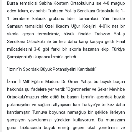
Bursa temsilcisi Sabiha Köstem Ortaokulu'nu ise 4-0 mağlup
eden takım, ev sahibi Trabzon Yol-İş Sendikası Ortaokulu ile 1-
1 berabere kalarak grubunu lider tamamladı. Yarı finalde
Samsun temsilcisi Özel İlkadım Uğur Koleji'ni 4-0'lık net bir
skorla geçen temsilcimiz, büyük finalde Trabzon Yol-İş
Sendikası Ortaokulu ile bir kez daha karşı karşıya geldi. Final
mücadelesini 3-0 gibi farklı bir skorla kazanan ekip, Türkiye
Şampiyonluğu kupasını İzmir'e getirdi.
"İzmir'in Spordaki Büyük Potansiyelini Kanıtladık"
İzmir İl Millî Eğitim Müdürü Dr. Ömer Yahşi, bu büyük başarı
hakkında şu ifadelere yer verdi: “Öğretmenler ve Şeker Mevhibe
Ortaokulu'muzun elde ettiği bu başarı, İzmir'in spordaki büyük
potansiyelini ve sağlam altyapısını tüm Türkiye'ye bir kez daha
kanıtlamıştır. Turnuva boyunca namağlup bir şekilde ilerleyen
şampiyon yavrularımızı yürekten kutluyorum. Bu muazzam
gurur tablosunda büyük emeği geçen okul yönetimini ve