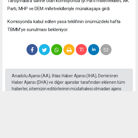
Tartışmalara sahne olan komisyonda İyi Parti milletvekilleri, AK
Parti, MHP ve DEM milletvekilleriyle münakaşaya girdi.
Komisyonda kabul edilen yasa teklifinin önümüzdeki hafta
TBMM’ye sunulması bekleniyor.
Anadolu Ajansı (AA), İhlas Haber Ajansı (İHA), Demirören
Haber Ajansı (DHA) ve diğer ajanslar tarafından eklenen tüm
haberler, sitemizin editörlerinin müdahalesi olmadan ajans
kanallarından çekilmektedir. Bu haberlerde yer alan hukuki
muhataplar haberi geçen ajanslar olup sitemizin hiç bir
editörü sorumlu tutulamaz...