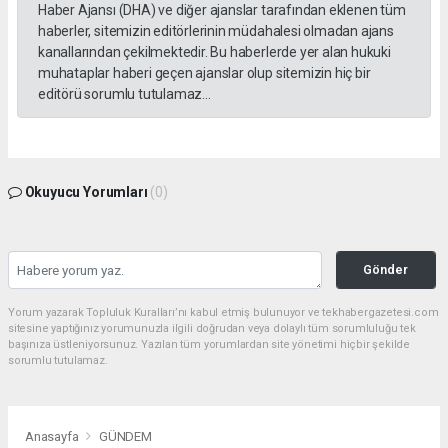
Haber Ajansı (DHA) ve diğer ajanslar tarafından eklenen tüm
haberler, sitemizin editörlerinin müdahalesi olmadan ajans
kanallarından çekilmektedir. Bu haberlerde yer alan hukuki
muhataplar haberi geçen ajanslar olup sitemizin hiç bir
editörü sorumlu tutulamaz...
Okuyucu Yorumları
(0)
Gönder
Yorum yazarak Topluluk Kuralları’nı kabul etmiş bulunuyor ve tekhabergazetesi.com
sitesine yaptığınız yorumunuzla ilgili doğrudan veya dolaylı tüm sorumluluğu tek
başınıza üstleniyorsunuz. Yazılan tüm yorumlardan site yönetimi hiçbir şekilde
sorumlu tutulamaz.
Anasayfa
GÜNDEM