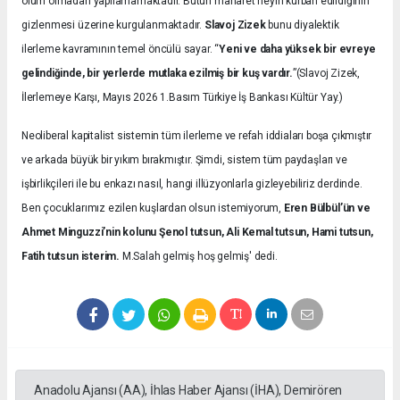
ölüm olmadan yapılamamaktadır. Bütün maharet neyin kurban edildiğinin
gizlenmesi üzerine kurgulanmaktadır.
Slavoj Zizek
bunu diyalektik
ilerleme kavramının temel öncülü sayar. “
Yeni ve daha yüksek bir evreye
gelindiğinde, bir yerlerde mutlaka ezilmiş bir kuş vardır.
”(Slavoj Zizek,
İlerlemeye Karşı, Mayıs 2026 1.Basım Türkiye İş Bankası Kültür Yay.)
Neoliberal kapitalist sistemin tüm ilerleme ve refah iddiaları boşa çıkmıştır
ve arkada büyük bir yıkım bırakmıştır. Şimdi, sistem tüm paydaşları ve
işbirlikçileri ile bu enkazı nasıl, hangi illüzyonlarla gizleyebiliriz derdinde.
Ben çocuklarımız ezilen kuşlardan olsun istemiyorum,
Eren Bülbül’ün ve
Ahmet Minguzzi’nin kolunu Şenol tutsun, Ali Kemal tutsun, Hami tutsun,
Fatih tutsun isterim.
M.Salah gelmiş hoş gelmiş' dedi.
Anadolu Ajansı (AA), İhlas Haber Ajansı (İHA), Demirören