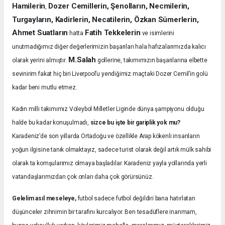
Hamilerin
Dozer Cemillerin, Şenolların, Necmilerin,
,
Turgayların, Kadirlerin, Necatilerin, Özkan Sümerlerin,
Ahmet Suatların
Fatih Tekkelerin
hatta
ve isimlerini
unutmadığımız diğer değerlerimizin başarıları hala hafızalarımızda kalıcı
M.Salah
olarak yerini almıştır.
gollerine, takımımızın başarılarına elbette
sevinirim fakat hiç biri Liverpool’u yendiğimiz maçtaki Dozer Cemil’in golü
kadar beni mutlu etmez.
Kadın milli takımımız Voleybol Milletler Liginde dünya şampiyonu olduğu
halde bu kadar konuşulmadı,
sizce bu işte bir gariplik yok mu?
Karadeniz’de son yıllarda Ortadoğu ve özellikle Arap kökenli insanların
yoğun ilgisine tanık olmaktayız, sadece turist olarak değil artık mülk sahibi
olarak ta komşularımız olmaya başladılar. Karadeniz yayla yollarında yerli
vatandaşlarımızdan çok onları daha çok görürsünüz.
Gelelim asıl meseleye,
futbol sadece futbol değildiri bana hatırlatan
düşünceler zihnimin bir tarafını kurcalıyor. Ben tesadüflere inanmam,