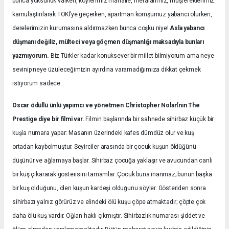
bunca yoksulluk varken, köylerimiz mahalle, meralarımız, müştereklerimiz
kamulaştırılarak TOKİ’ye geçerken, apartman komşumuz yabancı olurken,
derelerimizin kurumasına aldırmazken bunca coşku niye!
Asla yabancı
düşmanı değiliz, mülteci veya göçmen düşmanlığı maksadıyla bunları
yazmıyorum.
Biz Türkler kadar konuksever bir millet bilmiyorum ama neye
sevinip neye üzüleceğimizin ayırdına varamadığımıza dikkat çekmek
istiyorum sadece.
Oscar ödüllü ünlü yapımcı ve yönetmen Christopher Nolan’nın The
Prestige diye bir filmi var.
Filmin başlarında bir sahnede sihirbaz küçük bir
kuşla numara yapar: Masanın üzerindeki kafes dümdüz olur ve kuş
ortadan kaybolmuştur. Seyirciler arasında bir çocuk kuşun öldüğünü
düşünür ve ağlamaya başlar. Sihirbaz çocuğa yaklaşır ve avucundan canlı
bir kuş çıkararak gösterisini tamamlar. Çocuk buna inanmaz; bunun başka
bir kuş olduğunu, ölen kuşun kardeşi olduğunu söyler. Gösteriden sonra
sihirbazı yalnız görürüz ve elindeki ölü kuşu çöpe atmaktadır; çöpte çok
daha ölü kuş vardır. Oğlan haklı çıkmıştır. Sihirbazlık numarası şiddet ve