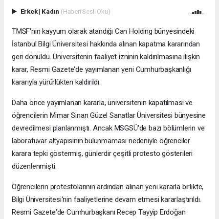
Erkek
|
Kadın
(Haberi Sesli Oku)
TMSF'nin kayyum olarak atandığı Can Holding bünyesindeki
İstanbul Bilgi Üniversitesi hakkında alınan kapatma kararından
geri dönüldü. Üniversitenin faaliyet izninin kaldırılmasına ilişkin
karar, Resmi Gazete'de yayımlanan yeni Cumhurbaşkanlığı
kararıyla yürürlükten kaldırıldı.
Daha önce yayımlanan kararla, üniversitenin kapatılması ve
öğrencilerin Mimar Sinan Güzel Sanatlar Üniversitesi bünyesine
devredilmesi planlanmıştı. Ancak MSGSÜ'de bazı bölümlerin ve
laboratuvar altyapısının bulunmaması nedeniyle öğrenciler
karara tepki göstermiş, günlerdir çeşitli protesto gösterileri
düzenlenmişti.
Öğrencilerin protestolarının ardından alınan yeni kararla birlikte,
Bilgi Üniversitesi'nin faaliyetlerine devam etmesi kararlaştırıldı.
Resmi Gazete'de Cumhurbaşkanı Recep Tayyip Erdoğan