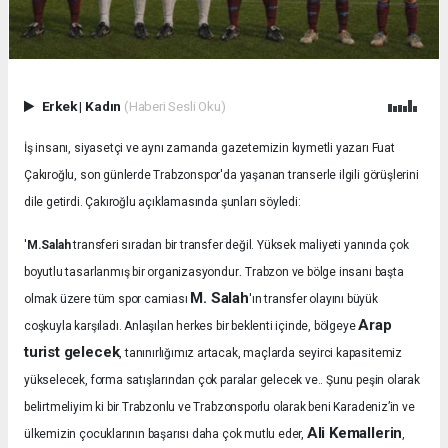
Erkek
|
Kadın
(Haberi Sesli Oku)
İş insanı, siyasetçi ve aynı zamanda gazetemizin kıymetli yazarı Fuat
Çakıroğlu, son günlerde Trabzonspor'da yaşanan transerle ilgili görüşlerini
dile getirdi. Çakıroğlu açıklamasında şunları söyledi:
'
M.Salah
transferi sıradan bir transfer değil. Yüksek maliyeti yanında çok
.
boyutlu tasarlanmış bir organizasyondur
Trabzon ve bölge insanı başta
M. Salah
olmak üzere tüm spor camiası
'ın transfer olayını büyük
Arap
coşkuyla karşıladı.
Anlaşılan herkes bir beklenti içinde, bölgeye
turist gelecek
, tanınırlığımız artacak, maçlarda seyirci kapasitemiz
yükselecek, forma satışlarından çok paralar gelecek ve.. Şunu peşin olarak
belirtmeliyim ki bir Trabzonlu ve Trabzonsporlu olarak beni Karadeniz’in ve
Ali Kemallerin
ülkemizin çocuklarının başarısı daha çok mutlu eder,
,