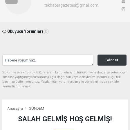
tekhabergazetesi@gmail.com
Okuyucu Yorumları
(0)
Gönder
Yorum yazarak Topluluk Kuralları’nı kabul etmiş bulunuyor ve tekhabergazetesi.com
sitesine yaptığınız yorumunuzla ilgili doğrudan veya dolaylı tüm sorumluluğu tek
başınıza üstleniyorsunuz. Yazılan tüm yorumlardan site yönetimi hiçbir şekilde
sorumlu tutulamaz.
Anasayfa
GÜNDEM
SALAH GELMİŞ HOŞ GELMİŞ!