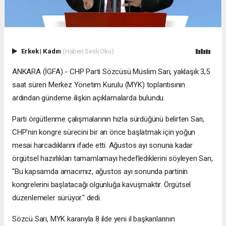
Erkek
|
Kadın
(Haberi Sesli Oku)
ANKARA (İGFA) - CHP Parti Sözcüsü Müslim Sarı, yaklaşık 3,5
saat süren Merkez Yönetim Kurulu (MYK) toplantısının
ardından gündeme ilişkin açıklamalarda bulundu.
Parti örgütlenme çalışmalarının hızla sürdüğünü belirten Sarı,
CHP'nin kongre sürecini bir an önce başlatmak için yoğun
mesai harcadıklarını ifade etti. Ağustos ayı sonuna kadar
örgütsel hazırlıkları tamamlamayı hedeflediklerini söyleyen Sarı,
"Bu kapsamda amacımız, ağustos ayı sonunda partinin
kongrelerini başlatacağı olgunluğa kavuşmaktır. Örgütsel
düzenlemeler sürüyor." dedi.
Sözcü Sarı, MYK kararıyla 8 ilde yeni il başkanlarının