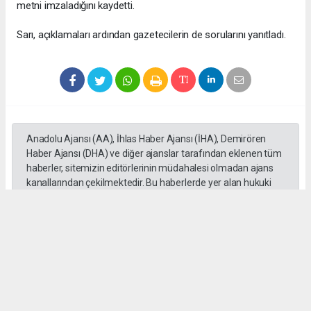
metni imzaladığını kaydetti.
Sarı, açıklamaları ardından gazetecilerin de sorularını yanıtladı.
Anadolu Ajansı (AA), İhlas Haber Ajansı (İHA), Demirören
Haber Ajansı (DHA) ve diğer ajanslar tarafından eklenen tüm
haberler, sitemizin editörlerinin müdahalesi olmadan ajans
kanallarından çekilmektedir. Bu haberlerde yer alan hukuki
muhataplar haberi geçen ajanslar olup sitemizin hiç bir
editörü sorumlu tutulamaz...
Okuyucu Yorumları
(0)