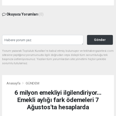
Okuyucu Yorumları
(0)
Gönder
Yorum yazarak Topluluk Kuralları’nı kabul etmiş bulunuyor ve tekhabergazetesi.com
sitesine yaptığınız yorumunuzla ilgili doğrudan veya dolaylı tüm sorumluluğu tek
başınıza üstleniyorsunuz. Yazılan tüm yorumlardan site yönetimi hiçbir şekilde
sorumlu tutulamaz.
Anasayfa
GÜNDEM
6 milyon emekliyi ilgilendiriyor...
Emekli aylığı fark ödemeleri 7
Ağustos'ta hesaplarda