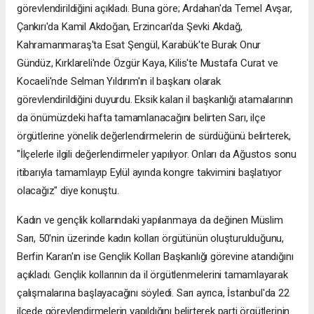
görevlendirildiğini açıkladı. Buna göre; Ardahan'da Temel Avşar,
Çankırı'da Kamil Akdoğan, Erzincan'da Şevki Akdağ,
Kahramanmaraş'ta Esat Şengül, Karabük'te Burak Onur
Gündüz, Kırklareli'nde Özgür Kaya, Kilis'te Mustafa Curat ve
Kocaeli'nde Selman Yıldırım'ın il başkanı olarak
görevlendirildiğini duyurdu. Eksik kalan il başkanlığı atamalarının
da önümüzdeki hafta tamamlanacağını belirten Sarı, ilçe
örgütlerine yönelik değerlendirmelerin de sürdüğünü belirterek,
"İlçelerle ilgili değerlendirmeler yapılıyor. Onları da Ağustos sonu
itibarıyla tamamlayıp Eylül ayında kongre takvimini başlatıyor
olacağız" diye konuştu.
Kadın ve gençlik kollarındaki yapılanmaya da değinen Müslim
Sarı, 50'nin üzerinde kadın kolları örgütünün oluşturulduğunu,
Berfin Karan'ın ise Gençlik Kolları Başkanlığı görevine atandığını
açıkladı. Gençlik kollarının da il örgütlenmelerini tamamlayarak
çalışmalarına başlayacağını söyledi. Sarı ayrıca, İstanbul'da 22
ilçede görevlendirmelerin yapıldığını belirterek parti örgütlerinin