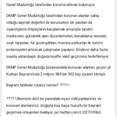
Genel Müdürlüğü tarafından koruma altında bulunuyor.
DKMP Genel Müdürlüğü tarafından korunan alanlar sahip
olduğu kaynak değerleri ile korunurken bir yandan da
ziyaretçilerin ihtiyaçlarını karşılamak amacıyla tanıtım
merkezleri, günübirlik alan düzenlemeleri, konaklama tesisleri,
seyir terasları, tur güzergâhları, macera parkurları ile turizm
potansiyelini artıracak çalışmalar yapılıyor. Böylece daha fazla
sayıda vatandaşın doğada keyifle vakit geçirmesi hedefleniyor.
DKMP Genel Müdürlüğü bünyesindeki korunan alanları, geçen yıl
Kurban Bayramı'nda 2 milyon 984 bin 902 kişi ziyaret etmişti.
Bayram tatilinde rotanız neresi? ????️✨
???? Ülkemizin dört bir yanındaki eşsiz millî parklarımız ve
korunan alanlarımız, doğayla baş başa huzurlu bir bayram
geçirmek isteyenleri bekliyor. pic.twitter.com/LtQf7O9SbG