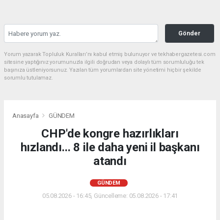
Gönder
Yorum yazarak Topluluk Kuralları’nı kabul etmiş bulunuyor ve tekhabergazetesi.com
sitesine yaptığınız yorumunuzla ilgili doğrudan veya dolaylı tüm sorumluluğu tek
başınıza üstleniyorsunuz. Yazılan tüm yorumlardan site yönetimi hiçbir şekilde
sorumlu tutulamaz.
Anasayfa
GÜNDEM
CHP'de kongre hazırlıkları
hızlandı... 8 ile daha yeni il başkanı
atandı
GÜNDEM
05.08.2026 - 16:45, Güncelleme: 05.08.2026 - 17:41