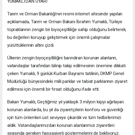
YUMAKLI'DAN UYARI
Tarım ve Orman Bakanlığı’nın resmi internet sitesinde yapılan
açıklamada, Tarım ve Orman Bakanı İbrahim Yumaklı, Türkiye
topraklarının zengin bir biyoçeşitliliğe sahip olduğunu belirterek,
bu değerleri koruyup geliştirmek için önemli çalışmalar
yürüttüklerinin altını çizdi.
Ülkenin zengin biyoçeşitliliğini barındıran korunan alanların,
vatandaşlar tarafından bilinip takip edilmesinin önemine dikkati
çeken Yumaklı, 9 günlük Kurban Bayramı tatilinin, DKMP Genel
Müdürlüğü bünyesindeki milli parklar ve tabiat parklarının ziyaret
edilmesi için önemli bir fırsat olduğunu ifade etti.
Bakan Yumaklı, Geçtiğimiz yıl yaklaşık 3 milyon kişiyi ağırlayan
korunan alanlarda, bu yıl da ziyaretçilerin konforu ve güvenliği
için tüm önlemleri üst seviyeye çıkardık ve tüm tedbirlerimizi
aldık. Vatandaşlarımızdan korunan alanlarımızı ziyaretleri
sırasında gereken hassasiyeti göstermelerini de bekliyoruz.