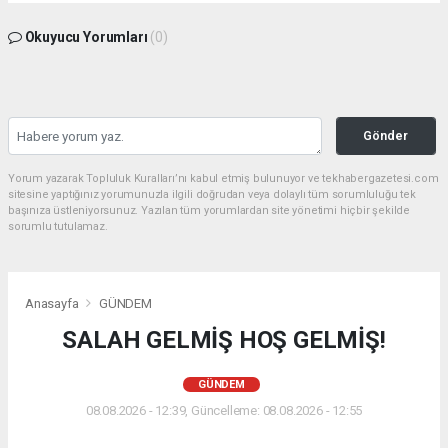
Okuyucu Yorumları
(0)
Gönder
Yorum yazarak Topluluk Kuralları’nı kabul etmiş bulunuyor ve tekhabergazetesi.com
sitesine yaptığınız yorumunuzla ilgili doğrudan veya dolaylı tüm sorumluluğu tek
başınıza üstleniyorsunuz. Yazılan tüm yorumlardan site yönetimi hiçbir şekilde
sorumlu tutulamaz.
Anasayfa
GÜNDEM
SALAH GELMİŞ HOŞ GELMİŞ!
GÜNDEM
08.08.2026 - 12:39, Güncelleme: 08.08.2026 - 12:55