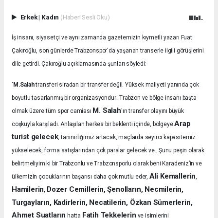
Erkek
|
Kadın
(Haberi Sesli Oku)
İş insanı, siyasetçi ve aynı zamanda gazetemizin kıymetli yazarı Fuat
Çakıroğlu, son günlerde Trabzonspor'da yaşanan transerle ilgili görüşlerini
dile getirdi. Çakıroğlu açıklamasında şunları söyledi:
'
M.Salah
transferi sıradan bir transfer değil. Yüksek maliyeti yanında çok
.
boyutlu tasarlanmış bir organizasyondur
Trabzon ve bölge insanı başta
M. Salah
olmak üzere tüm spor camiası
'ın transfer olayını büyük
Arap
coşkuyla karşıladı.
Anlaşılan herkes bir beklenti içinde, bölgeye
turist gelecek
, tanınırlığımız artacak, maçlarda seyirci kapasitemiz
yükselecek, forma satışlarından çok paralar gelecek ve.. Şunu peşin olarak
belirtmeliyim ki bir Trabzonlu ve Trabzonsporlu olarak beni Karadeniz’in ve
Ali Kemallerin
ülkemizin çocuklarının başarısı daha çok mutlu eder,
,
Hamilerin
Dozer Cemillerin, Şenolların, Necmilerin,
,
Turgayların, Kadirlerin, Necatilerin, Özkan Sümerlerin,
Ahmet Suatların
Fatih Tekkelerin
hatta
ve isimlerini