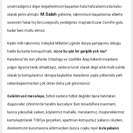
unutmadığımız diğer değerlerimizin başarıları hala hafızalarımızda kalıcı
M.Salah
olarak yerini almıştır.
gollerine, takımımızın başarılarına elbette
sevinirim fakat hiç biri Liverpool’u yendiğimiz maçtaki Dozer Cemil’in golü
kadar beni mutlu etmez.
Kadın milli takımımız Voleybol Milletler Liginde dünya şampiyonu olduğu
halde bu kadar konuşulmadı,
sizce bu işte bir gariplik yok mu?
Karadeniz’de son yıllarda Ortadoğu ve özellikle Arap kökenli insanların
yoğun ilgisine tanık olmaktayız, sadece turist olarak değil artık mülk sahibi
olarak ta komşularımız olmaya başladılar. Karadeniz yayla yollarında yerli
vatandaşlarımızdan çok onları daha çok görürsünüz.
Gelelim asıl meseleye,
futbol sadece futbol değildiri bana hatırlatan
düşünceler zihnimin bir tarafını kurcalıyor. Ben tesadüflere inanmam,
bunca yoksulluk varken, köylerimiz mahalle, meralarımız, müştereklerimiz
kamulaştırılarak TOKİ’ye geçerken, apartman komşumuz yabancı olurken,
derelerimizin kurumasına aldırmazken bunca coşku niye!
Asla yabancı