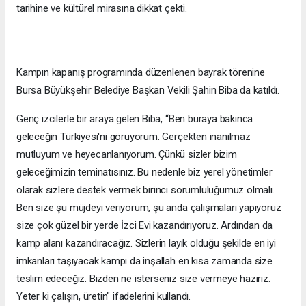
tarihine ve kültürel mirasına dikkat çekti.
Kampın kapanış programında düzenlenen bayrak törenine
Bursa Büyükşehir Belediye Başkan Vekili Şahin Biba da katıldı.
Genç izcilerle bir araya gelen Biba, “Ben buraya bakınca
geleceğin Türkiyesi'ni görüyorum. Gerçekten inanılmaz
mutluyum ve heyecanlanıyorum. Çünkü sizler bizim
geleceğimizin teminatısınız. Bu nedenle biz yerel yönetimler
olarak sizlere destek vermek birinci sorumluluğumuz olmalı.
Ben size şu müjdeyi veriyorum, şu anda çalışmaları yapıyoruz
size çok güzel bir yerde İzci Evi kazandırıyoruz. Ardından da
kamp alanı kazandıracağız. Sizlerin layık olduğu şekilde en iyi
imkanları taşıyacak kampı da inşallah en kısa zamanda size
teslim edeceğiz. Bizden ne isterseniz size vermeye hazırız.
Yeter ki çalışın, üretin" ifadelerini kullandı.