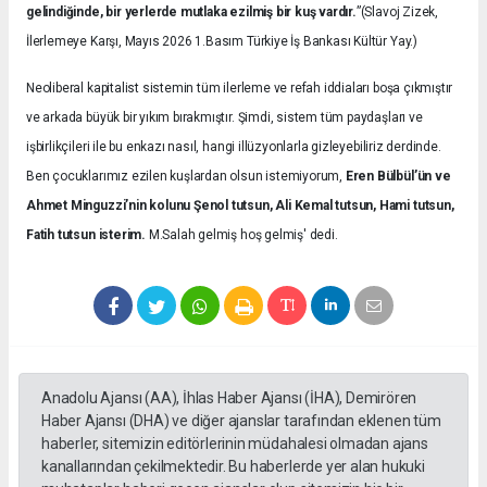
gelindiğinde, bir yerlerde mutlaka ezilmiş bir kuş vardır.
”(Slavoj Zizek,
İlerlemeye Karşı, Mayıs 2026 1.Basım Türkiye İş Bankası Kültür Yay.)
Neoliberal kapitalist sistemin tüm ilerleme ve refah iddiaları boşa çıkmıştır
ve arkada büyük bir yıkım bırakmıştır. Şimdi, sistem tüm paydaşları ve
işbirlikçileri ile bu enkazı nasıl, hangi illüzyonlarla gizleyebiliriz derdinde.
Ben çocuklarımız ezilen kuşlardan olsun istemiyorum,
Eren Bülbül’ün ve
Ahmet Minguzzi’nin kolunu Şenol tutsun, Ali Kemal tutsun, Hami tutsun,
Fatih tutsun isterim.
M.Salah gelmiş hoş gelmiş' dedi.
Anadolu Ajansı (AA), İhlas Haber Ajansı (İHA), Demirören
Haber Ajansı (DHA) ve diğer ajanslar tarafından eklenen tüm
haberler, sitemizin editörlerinin müdahalesi olmadan ajans
kanallarından çekilmektedir. Bu haberlerde yer alan hukuki