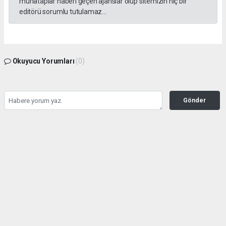
muhataplar haberi geçen ajanslar olup sitemizin hiç bir
editörü sorumlu tutulamaz...
Okuyucu Yorumları
(0)
Gönder
Yorum yazarak Topluluk Kuralları’nı kabul etmiş bulunuyor ve tekhabergazetesi.com
sitesine yaptığınız yorumunuzla ilgili doğrudan veya dolaylı tüm sorumluluğu tek
başınıza üstleniyorsunuz. Yazılan tüm yorumlardan site yönetimi hiçbir şekilde
sorumlu tutulamaz.
haber paketi
haber scripti
haber yazılımı
Tüm hakları saklı tutulmaktadır.Copyright 2026©