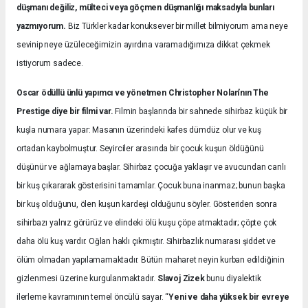
düşmanı değiliz, mülteci veya göçmen düşmanlığı maksadıyla bunları
yazmıyorum.
Biz Türkler kadar konuksever bir millet bilmiyorum ama neye
sevinip neye üzüleceğimizin ayırdına varamadığımıza dikkat çekmek
istiyorum sadece.
Oscar ödüllü ünlü yapımcı ve yönetmen Christopher Nolan’nın The
Prestige diye bir filmi var.
Filmin başlarında bir sahnede sihirbaz küçük bir
kuşla numara yapar: Masanın üzerindeki kafes dümdüz olur ve kuş
ortadan kaybolmuştur. Seyirciler arasında bir çocuk kuşun öldüğünü
düşünür ve ağlamaya başlar. Sihirbaz çocuğa yaklaşır ve avucundan canlı
bir kuş çıkararak gösterisini tamamlar. Çocuk buna inanmaz; bunun başka
bir kuş olduğunu, ölen kuşun kardeşi olduğunu söyler. Gösteriden sonra
sihirbazı yalnız görürüz ve elindeki ölü kuşu çöpe atmaktadır; çöpte çok
daha ölü kuş vardır. Oğlan haklı çıkmıştır. Sihirbazlık numarası şiddet ve
ölüm olmadan yapılamamaktadır. Bütün maharet neyin kurban edildiğinin
gizlenmesi üzerine kurgulanmaktadır.
Slavoj Zizek
bunu diyalektik
ilerleme kavramının temel öncülü sayar. “
Yeni ve daha yüksek bir evreye